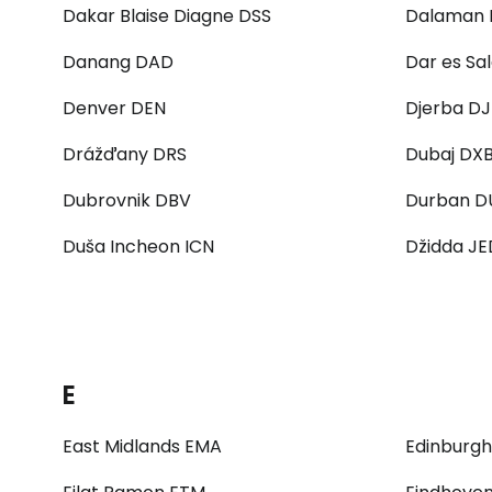
Dakar Blaise Diagne DSS
Dalaman
Danang DAD
Dar es S
Denver DEN
Djerba DJ
Drážďany DRS
Dubaj DX
Dubrovnik DBV
Durban D
Duša Incheon ICN
Džidda JE
E
East Midlands EMA
Edinburgh