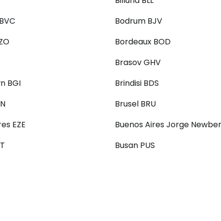
Billund BLL
 BVC
Bodrum BJV
BZO
Bordeaux BOD
Brasov GHV
n BGI
Brindisi BDS
WN
Brusel BRU
res EZE
Buenos Aires Jorge Newbe
WT
Busan PUS