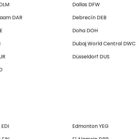
 DLM
Dallas DFW
alaam DAR
Debrecín DEB
E
Doha DOH
B
Dubaj World Central DWC
UR
Düsseldorf DUS
D
 EDI
Edmonton YEG