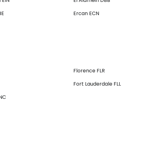
 EIN
El Alamein DBB
BE
Ercan ECN
Florence FLR
Fort Lauderdale FLL
FNC