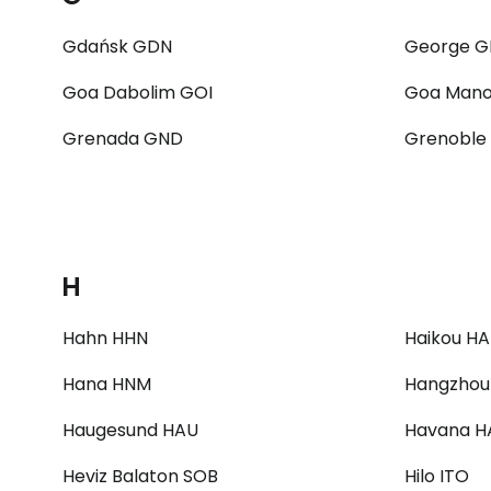
Gdańsk GDN
George G
Goa Dabolim GOI
Goa Mano
Grenada GND
Grenoble
H
Hahn HHN
Haikou H
Hana HNM
Hangzhou
Haugesund HAU
Havana H
Heviz Balaton SOB
Hilo ITO