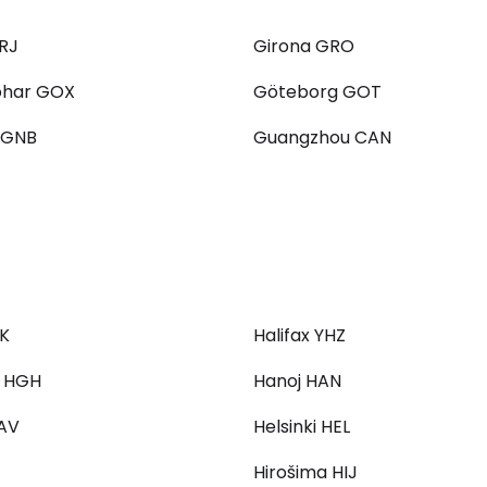
RJ
Girona GRO
har GOX
Göteborg GOT
 GNB
Guangzhou CAN
AK
Halifax YHZ
 HGH
Hanoj HAN
AV
Helsinki HEL
Hirošima HIJ