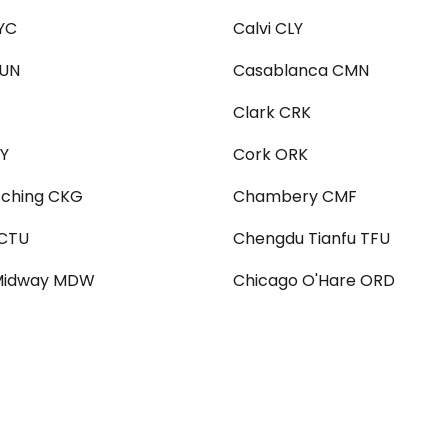
YC
Calvi CLY
Prihláste sa
CUN
Casablanca CMN
Cestee
Clark CRK
IY
Cork ORK
... celosvetovej komunity cestovate
ching CKG
Chambery CMF
CTU
Chengdu Tianfu TFU
Pokrač
Midway MDW
Chicago O'Hare ORD
Pokr
Pokr