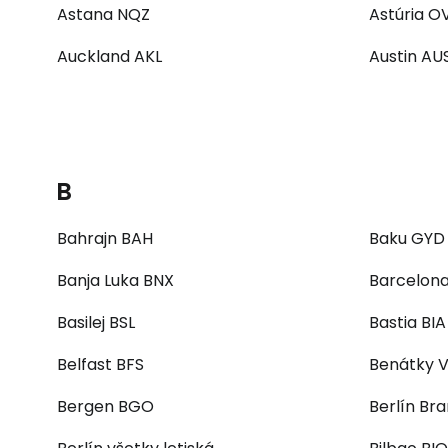
Astana NQZ
Astúria O
Auckland AKL
Austin AU
B
Bahrajn BAH
Baku GYD
Banja Luka BNX
Barcelon
Basilej BSL
Bastia BIA
Belfast BFS
Benátky 
Bergen BGO
Berlín Br