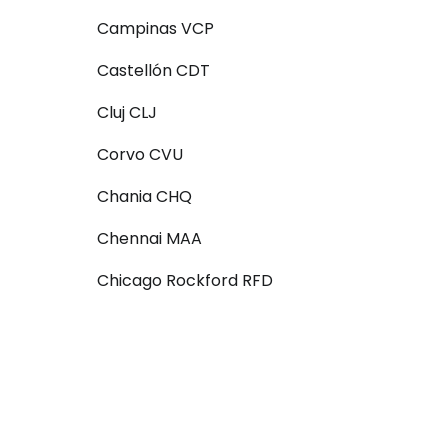
Campinas VCP
 do služby
Castellón CDT
Cluj CLJ
Corvo CVU
ľov
Chania CHQ
Chennai MAA
ovať so službou Google
Chicago Rockford RFD
ačovať na Facebooku
ačovať s e-mailom