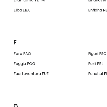
Eilat Ramon ETM
Eindhoven
Elba EBA
Enfidha N
F
Faro FAO
Figari FSC
Foggia FOG
Forli FRL
Fuerteventura FUE
Funchal 
G