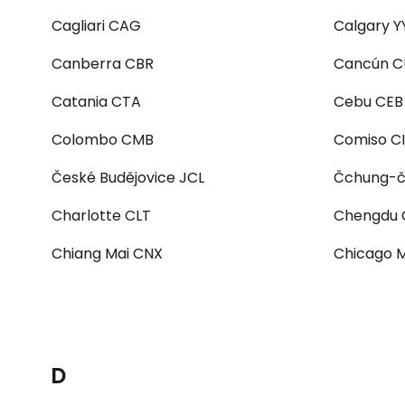
Cagliari CAG
Calgary Y
Canberra CBR
Cancún 
Catania CTA
Cebu CEB
Colombo CMB
Comiso C
České Budějovice JCL
Čchung-č
Charlotte CLT
Chengdu 
Chiang Mai CNX
Chicago 
D