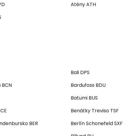
VD
Atény ATH
S
Bali DPS
a BCN
Bardufoss BDU
Batumi BUS
VCE
Benátky Treviso TSF
andenbursko BER
Berlín Schonefeld SXF