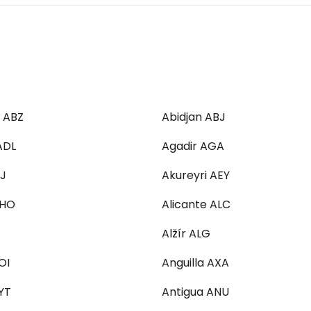
 ABZ
Abidjan ABJ
ADL
Agadir AGA
J
Akureyri AEY
AHO
Alicante ALC
Alžír ALG
OI
Anguilla AXA
YT
Antigua ANU