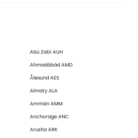
Abú Zabí AUH
Ahmadábád AMD
Ålesund AES
Almaty ALA
Ammán AMM
Anchorage ANC
Arusha ARK