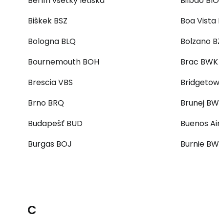
Berlín všetky letiská
Bilbao BIO
Biškek BSZ
Boa Vista
Bologna BLQ
Bolzano 
Bournemouth BOH
Brac BWK
Brescia VBS
Bridgetow
Brno BRQ
Brunej B
Budapešť BUD
Buenos Ai
Burgas BOJ
Burnie B
C