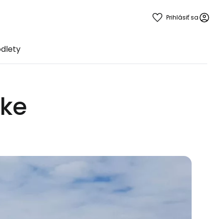
Prihlásiť sa
odlety
cke