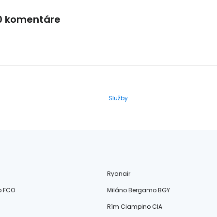
0 komentáre
Služby
Ryanair
o FCO
Miláno Bergamo BGY
Rím Ciampino CIA