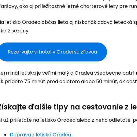
Cestee
aršavy, ako aj príležitostné letné charterové lety pre r
a letisko Oradea občas lieta aj nízkonákladová letecká sp
... celosvetovej komunity cestovate
ko 2 sezóny.
Pokrač
Rezervujte si hotel v Oradei so zľavou
Pokr
erminál letiska je veľmi malý a Oradea všeobecne patrí m
k prídete 75 minút pred odletom alebo 50 minút, ak cestu
Pokr
Získajte ďalšie tipy na cestovanie z 
i už prilietate na letisko Oradea alebo z neho odlietate, p
Doprava z letiska Oradea