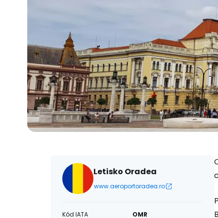
Letisko Oradea
www.aeroportoradea.ro
Kód IATA
OMR