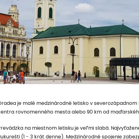
Oradea je malé medzinárodné letisko v severozápadnom 
centra rovnomenného mesta alebo 90 km od maďarskéh
Prihláste sa
Prevádzka na miestnom letisku je veľmi slabá. Najvyťažen
Bukurešti (1 - 3 krát denne). Medzinárodné spojenie zabe