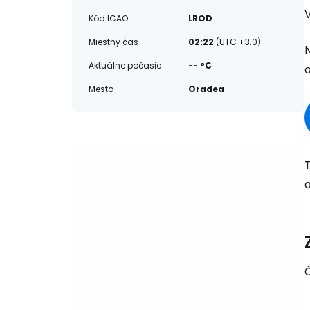
V
Kód ICAO
LROD
Miestny čas
02:22
(UTC +3.0)
N
Aktuálne počasie
-- °C
a
Mesto
Oradea
T
a
Č