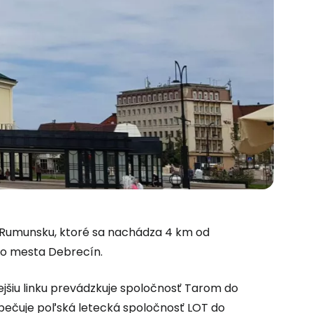
Rumunsku, ktoré sa nachádza 4 km od
o mesta Debrecín.
 do služby
ejšiu linku prevádzkuje spoločnosť Tarom do
zpečuje poľská letecká spoločnosť LOT do