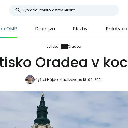
ea OMR
Doprava
Služby
Prílety a 
Letiská
Oradea
tisko Oradea v ko
Kryštof Hájek
aktualizované 18. 04. 2024