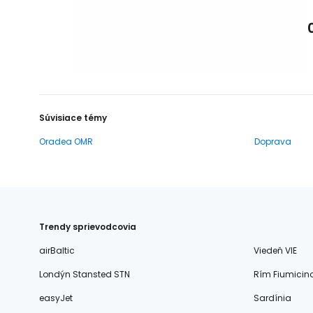
Súvisiace témy
Oradea OMR
Doprava
Trendy sprievodcovia
airBaltic
Viedeň VIE
Londýn Stansted STN
Rím Fiumicin
easyJet
Sardínia