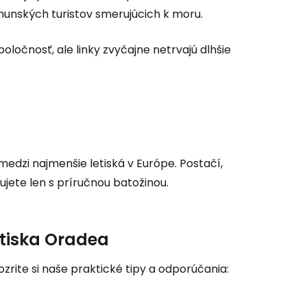
umunských turistov smerujúcich k moru.
oločnosť, ale linky zvyčajne netrvajú dlhšie
ľov
ovať so službou Google
ačovať na Facebooku
edzi najmenšie letiská v Európe. Postačí,
jete len s príručnou batožinou.
ačovať s e-mailom
letiska Oradea
ozrite si naše praktické tipy a odporúčania: