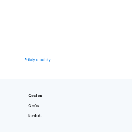
Prílety a odlety
Cestee
O nás
Kontakt