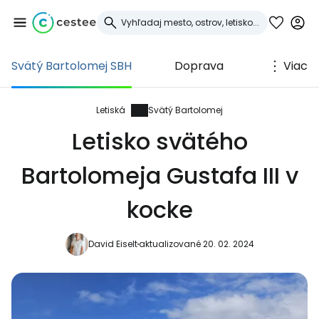
Svätý Bartolomej SBH
Doprava
Viac
Prihláste sa do
služby Cestee
Letiská
Svätý Bartolomej
Letisko svätého
... celosvetovej komunity cestovateľov
Bartolomeja Gustafa III v
Pokračovať so službou Google
kocke
David Eiselt
aktualizované 20. 02. 2024
Pokračovať na Facebooku
Pokračovať s e-mailom