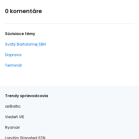
0 komentáre
Súvisiace témy
Svätý Bartolomej SBH
Doprava
Terminál
Trendy sprievodcovia
airBaltic
Viedeň VIE
Ryanair
Londýn Stansted STN