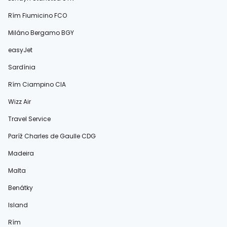
Rím Fiumicino FCO
Miláno Bergamo BGY
easyJet
Sardínia
Rím Ciampino CIA
Wizz Air
Travel Service
Paríž Charles de Gaulle CDG
Madeira
Malta
Benátky
Island
Rím