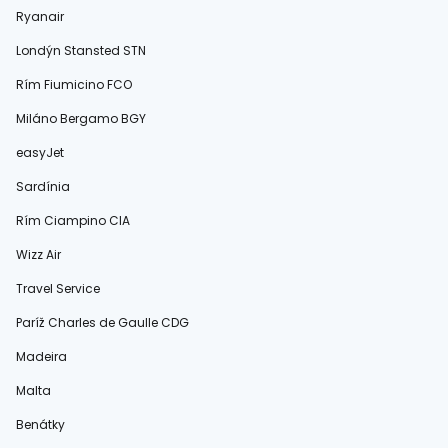
Ryanair
Londýn Stansted STN
Rím Fiumicino FCO
Miláno Bergamo BGY
easyJet
Sardínia
Rím Ciampino CIA
Wizz Air
Travel Service
Paríž Charles de Gaulle CDG
Madeira
Malta
Benátky