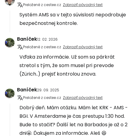
Preložené z cestee.cz
Zobraziť pôvodný text
Systém AMS sa v tejto súvislosti nepodrobuje
bezpečnostnej kontrole.
Baníček
12. 02. 2026
Preložené z cestee.cz
Zobraziť pôvodný text
Vďaka za informácie. Už som sa párkrát
stretol s tým, že som musel pri prevode
(Zürich..) prejsť kontrolou znova.
Baníček
29. 09. 2025
Preložené z cestee.cz
Zobraziť pôvodný text
Dobrý deň. Mám otázku. Mám let KRK - AMS -
BGI. V Amsterdame je čas prestupu 1:30 hod.
Bude to stačiť? Ďalší let na Barbados je až o 2
dni😬. Ďakujem za informácie. Aleš 😆