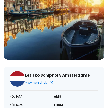
Letisko Schiphol v Amsterdame
www.schiphol.nl
Kód IATA
AMS
Kód ICAO
EHAM