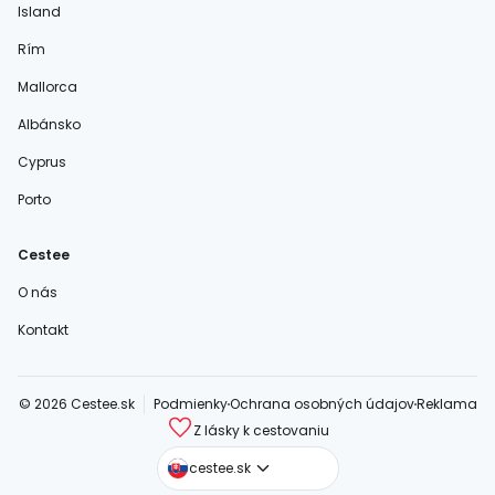
Island
Rím
Mallorca
Albánsko
Cyprus
Porto
Cestee
O nás
Kontakt
© 2026 Cestee.sk
Podmienky
Ochrana osobných údajov
Reklama
Z lásky k cestovaniu
cestee.com
cestee.sk
cestee.pl