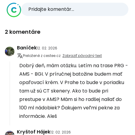
Pridajte komentár...
2 komentáre
Baníček
12. 02. 2026
Preložené z cestee.cz
Zobraziť pôvodný text
Dobrý deň, mám otázku. Letím na trase PRG -
AMS - BGI. V príručnej batožine budem mať
opaľovací krém. V Prahe to bude v poriadku
tam už sú CT skenery. Ako to bude pri
prestupe v AMS? Mám si ho radšej naliať do
100 ml nádobiek? Ďakujem veľmi pekne za
informácie. Aleš
Kryštof Hájek
12. 02. 2026