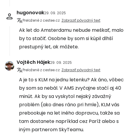
hugonovak
29. 09. 2025
Preložené z cestee.cz
Zobraziť pôvodný text
Ak let do Amsterdamu nebude meškať, malo
by to stačiť. Osobne by som si kúpil dlhší
prestupný let, ak môžete.
Vojtěch Hájek
29. 09. 2025
Preložené z cestee.cz
Zobraziť pôvodný text
A je to s KLM na jednu letenku? Ak áno, vôbec
by som sa nebál. V AMS zvyčajne stačí aj 40
minút. Ak by sa vyskytol nejaký závažný
problém (ako dnes ráno pri hmle), KLM vás
prebookuje na let iného dopravcu, takže sa
tam dostanete napríklad cez Paríž alebo s
iným partnerom SkyTeamu.