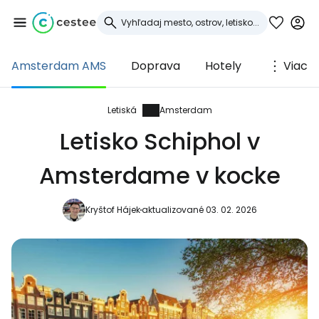
Amsterdam AMS
Doprava
Hotely
Viac
Prihláste sa do
služby Cestee
Letiská
Amsterdam
Letisko Schiphol v
... celosvetovej komunity cestovateľov
Amsterdame v kocke
Pokračovať so službou Google
Kryštof Hájek
aktualizované 03. 02. 2026
Pokračovať na Facebooku
Pokračovať s e-mailom