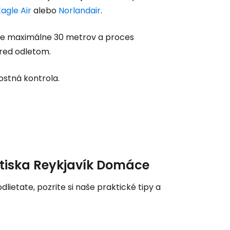
Eagle Air
alebo
Norlandair
.
dete maximálne 30 metrov a proces
ľov
pred odletom.
ovať so službou Google
stná kontrola.
ačovať na Facebooku
ačovať s e-mailom
letiska Reykjavík Domáce
dlietate, pozrite si naše praktické tipy a