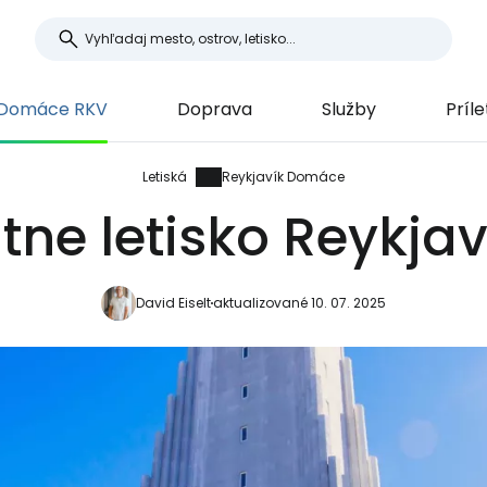
 Domáce RKV
Doprava
Služby
Príle
Letiská
Reykjavík Domáce
tne letisko Reykjav
David Eiselt
aktualizované 10. 07. 2025