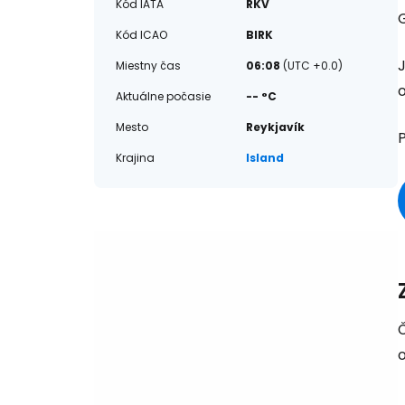
Kód IATA
RKV
Kód ICAO
BIRK
Miestny čas
06:08
(UTC +0.0)
o
Aktuálne počasie
-- °C
Mesto
Reykjavík
Krajina
Island
Č