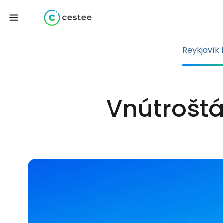
Reykjavík
Vnútroštá