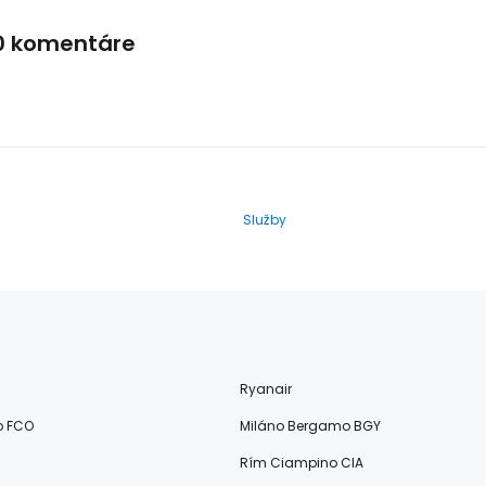
0 komentáre
Služby
Ryanair
o FCO
Miláno Bergamo BGY
Rím Ciampino CIA