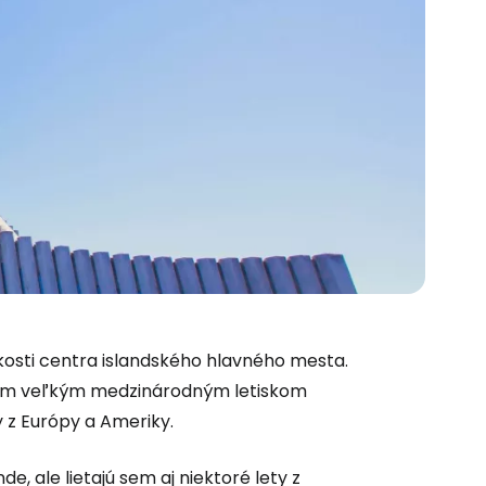
zkosti centra islandského hlavného mesta.
ným veľkým medzinárodným letiskom
 do služby
 z Európy a Ameriky.
e, ale lietajú sem aj niektoré lety z