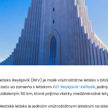
etisko Reykjavík (RKV) je malé vnútroštátne letisko v blí
Často sa zamieňa s letiskom
KEF Reykjavík-Keflavik
, jedi
Prihláste sa
vzdialeným 50 km, ktoré prijíma všetky medzinárodné lety
estské letisko je jediným vnútroštátnym letiskom na Island