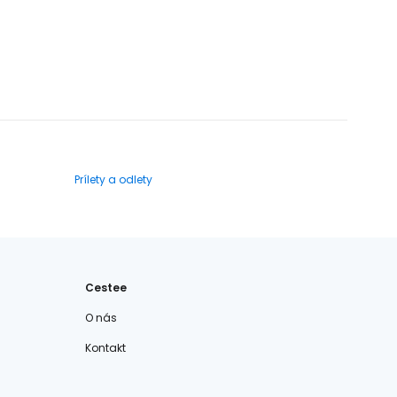
Prílety a odlety
Cestee
O nás
Kontakt