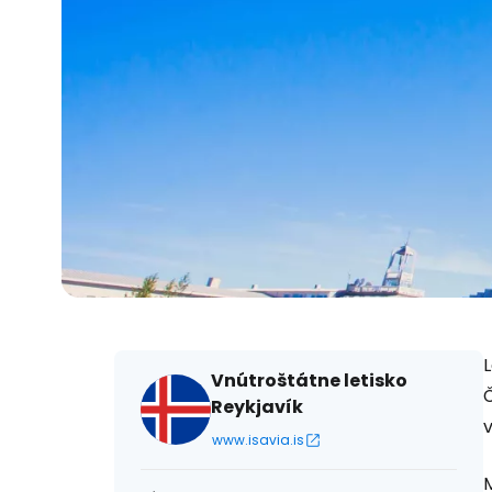
L
Vnútroštátne letisko
Reykjavík
www.isavia.is
M