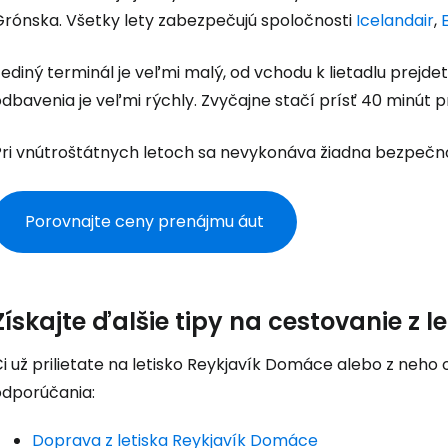
Cestee
Grónska. Všetky lety zabezpečujú spoločnosti
Icelandair
,
Jediný terminál je veľmi malý, od vchodu k lietadlu prej
... celosvetovej komunity cestovate
dbavenia je veľmi rýchly. Zvyčajne stačí prísť 40 minút 
Pokrač
Pri vnútroštátnych letoch sa nevykonáva žiadna bezpečno
Porovnajte ceny prenájmu áut
Pokr
Pokr
Získajte ďalšie tipy na cestovanie z 
i už prilietate na letisko Reykjavík Domáce alebo z neho o
odporúčania:
Doprava z letiska Reykjavík Domáce