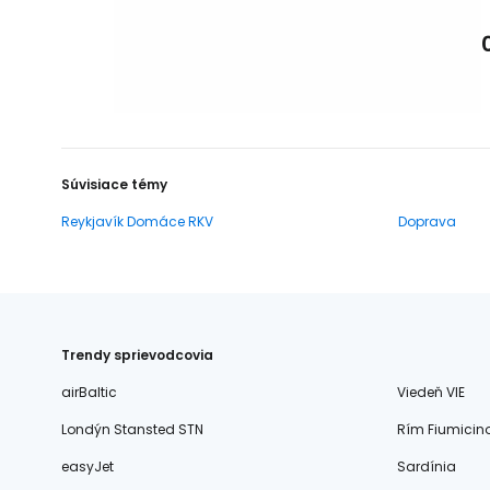
Súvisiace témy
Reykjavík Domáce RKV
Doprava
Trendy sprievodcovia
airBaltic
Viedeň VIE
Londýn Stansted STN
Rím Fiumicin
easyJet
Sardínia