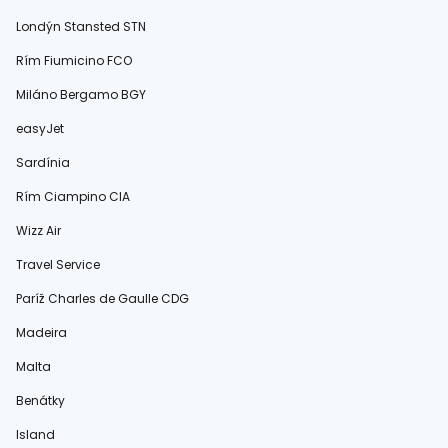
Londýn Stansted STN
Rím Fiumicino FCO
Miláno Bergamo BGY
easyJet
Sardínia
Rím Ciampino CIA
Wizz Air
Travel Service
Paríž Charles de Gaulle CDG
Madeira
Malta
Benátky
Island