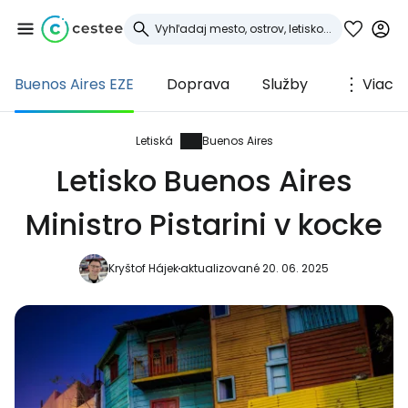
Buenos Aires EZE
Doprava
Služby
Viac
Prihláste sa do
služby Cestee
Letiská
Buenos Aires
Letisko Buenos Aires
... celosvetovej komunity cestovateľov
Ministro Pistarini v kocke
Pokračovať so službou Google
Kryštof Hájek
aktualizované 20. 06. 2025
Pokračovať na Facebooku
Pokračovať s e-mailom