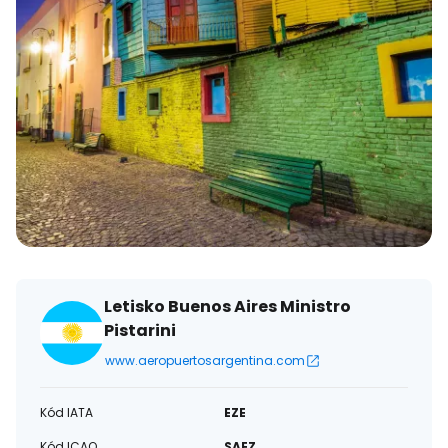
Letisko Buenos Aires Ministro
Pistarini
www.aeropuertosargentina.com
Kód IATA
EZE
Kód ICAO
SAEZ