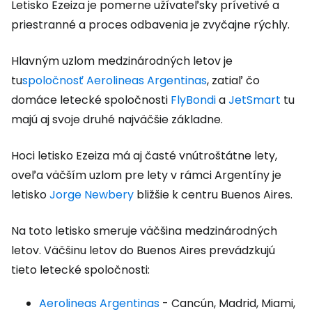
Letisko Ezeiza je pomerne užívateľsky prívetivé a
priestranné a proces odbavenia je zvyčajne rýchly.
Hlavným uzlom medzinárodných letov je
tu
spoločnosť Aerolineas Argentinas
, zatiaľ čo
domáce letecké spoločnosti
FlyBondi
a
JetSmart
tu
majú aj svoje druhé najväčšie základne.
Hoci letisko Ezeiza má aj časté vnútroštátne lety,
oveľa väčším uzlom pre lety v rámci Argentíny je
letisko
Jorge Newbery
bližšie k centru Buenos Aires.
Na toto letisko smeruje väčšina medzinárodných
letov. Väčšinu letov do Buenos Aires prevádzkujú
tieto letecké spoločnosti:
Aerolineas Argentinas
- Cancún, Madrid, Miami,