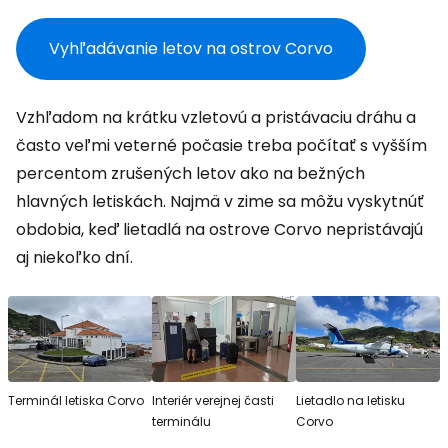
Vyhľadávanie letov na ostrov Corvo
Vzhľadom na krátku vzletovú a pristávaciu dráhu a
často veľmi veterné počasie treba počítať s vyšším
percentom zrušených letov ako na bežných
hlavných letiskách. Najmä v zime sa môžu vyskytnúť
obdobia, keď lietadlá na ostrove Corvo nepristávajú
aj niekoľko dní.
Terminál letiska Corvo
Interiér verejnej časti
Lietadlo na letisku
terminálu
Corvo