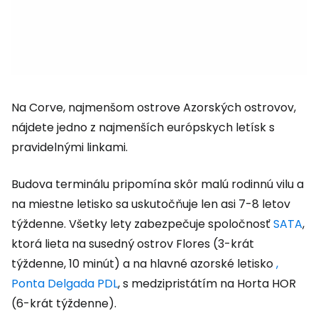
Na Corve, najmenšom ostrove Azorských ostrovov,
nájdete jedno z najmenších európskych letísk s
pravidelnými linkami.
Budova terminálu pripomína skôr malú rodinnú vilu a
na miestne letisko sa uskutočňuje len asi 7-8 letov
týždenne. Všetky lety zabezpečuje spoločnosť
SATA
,
ktorá lieta na susedný ostrov Flores (3-krát
týždenne, 10 minút) a na hlavné azorské letisko
,
Ponta Delgada PDL
, s medzipristátím na Horta HOR
(6-krát týždenne).