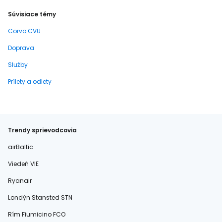
Súvisiace témy
Corvo CVU
Doprava
Služby
Prílety a odlety
Trendy sprievodcovia
airBaltic
Viedeň VIE
Ryanair
Londýn Stansted STN
Rím Fiumicino FCO