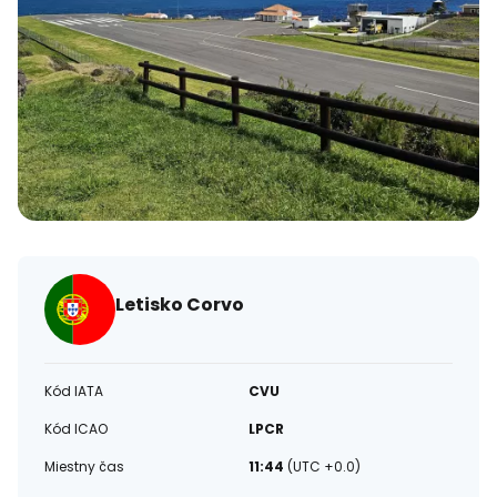
Letisko Corvo
Kód IATA
CVU
Kód ICAO
LPCR
Miestny čas
11:44
(UTC +0.0)