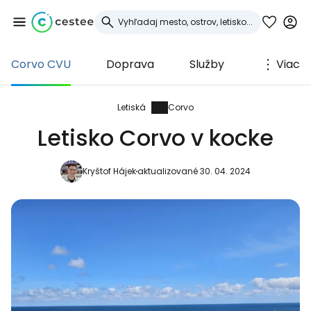
Corvo CVU
Doprava
Služby
Viac
Prihláste sa do
služby Cestee
Letiská
Corvo
Letisko Corvo v kocke
... celosvetovej komunity cestovateľov
Kryštof Hájek
aktualizované 30. 04. 2024
Pokračovať so službou Google
Pokračovať na Facebooku
Pokračovať s e-mailom