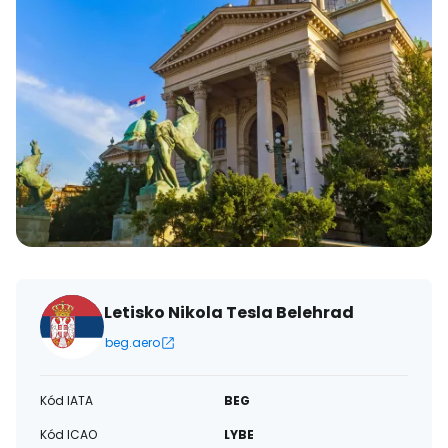
Letisko Nikola Tesla Belehrad
beg.aero
Kód IATA
BEG
Kód ICAO
LYBE