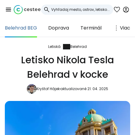
Belehrad BEG
Doprava
Terminál
Viac
Prihláste sa do
služby Cestee
Letiská
Belehrad
Letisko Nikola Tesla
... celosvetovej komunity cestovateľov
Belehrad v kocke
Pokračovať so službou Google
Kryštof Hájek
aktualizované 21. 04. 2025
Pokračovať na Facebooku
Pokračovať s e-mailom