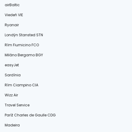
airBaltic
Viedeň VIE
Ryanair
Londýn Stansted STN
Rím Fiumicino FCO
Miláno Bergamo BGY
easyJet
Sardínia
Rím Ciampino CIA
Wizz Air
Travel Service
Paríž Charles de Gaulle CDG
Madeira