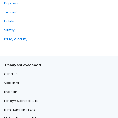
Doprava
Terminál
Hotely
Služby
Prílety a odlety
Trendy sprievodcovia
airBaltic
Viedeň VIE
Ryanair
Londýn Stansted STN
Rím Fiumicino FCO