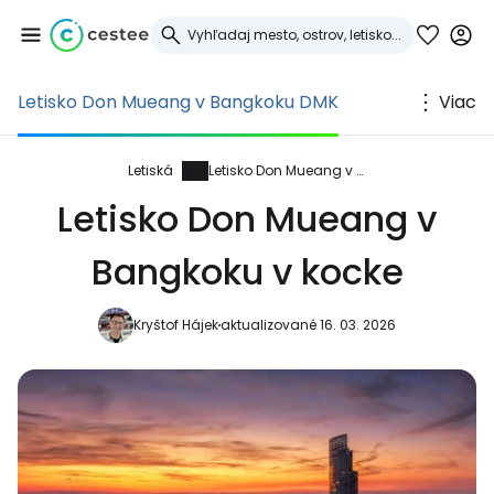
Letisko Don Mueang v Bangkoku DMK
Viac
Prihláste sa do
služby Cestee
Letiská
Letisko Don Mueang v Bangkoku
Letisko Don Mueang v
... celosvetovej komunity cestovateľov
Bangkoku v kocke
Pokračovať so službou Google
Kryštof Hájek
aktualizované 16. 03. 2026
Pokračovať na Facebooku
Pokračovať s e-mailom