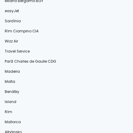
Miláno Bergamo BGY
easyJet
Sardínia
Rím Ciampino CIA
Wizz Air
Travel Service
Paríž Charles de Gaulle CDG
Madeira
Malta
Benátky
Island
Rím
Mallorca
Albánsko