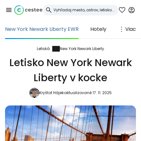
New York Newark Liberty EWR
Hotely
Viac
Prihláste sa do
služby Cestee
Letiská
New York Newark Liberty
Letisko New York Newark
... celosvetovej komunity cestovateľov
Liberty v kocke
Pokračovať so službou Google
Kryštof Hájek
aktualizované 17. 11. 2025
Pokračovať na Facebooku
Pokračovať s e-mailom