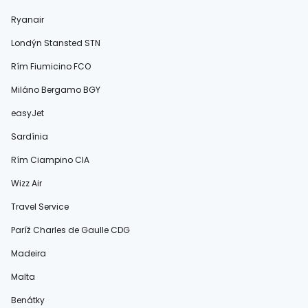
Ryanair
Londýn Stansted STN
Rím Fiumicino FCO
Miláno Bergamo BGY
easyJet
Sardínia
Rím Ciampino CIA
Wizz Air
Travel Service
Paríž Charles de Gaulle CDG
Madeira
Malta
Benátky