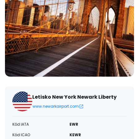
Letisko New York Newark Liberty
www.newarkairport.com
Kód IATA
EWR
Kód ICAO
KEWR