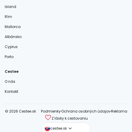
Island
Rím
Mallorca
Albánsko
Cyprus
Porto
Cestee
O nás
Kontakt
© 2026 Cestee.sk
Podmienky
Ochrana osobných údajov
Reklama
Z lásky k cestovaniu
cestee.com
cestee.sk