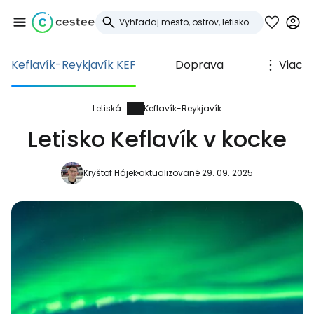
Keflavík-Reykjavík KEF
Doprava
Viac
Prihláste sa do
služby Cestee
Letiská
Keflavík-Reykjavík
Letisko Keflavík v kocke
... celosvetovej komunity cestovateľov
Kryštof Hájek
aktualizované 29. 09. 2025
Pokračovať so službou Google
Pokračovať na Facebooku
Pokračovať s e-mailom