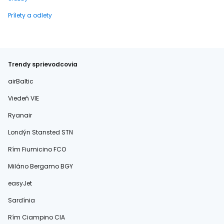
Prílety a odlety
Trendy sprievodcovia
airBaltic
Viedeň VIE
Ryanair
Londýn Stansted STN
Rím Fiumicino FCO
Miláno Bergamo BGY
easyJet
Sardínia
Rím Ciampino CIA