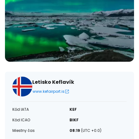
Letisko Keflavík
www.kefairport.is
Kód IATA
KEF
Kód ICAO
BIKF
Miestny čas
08:19
(UTC +0.0)