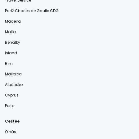
Travel Service
Paríž Charles de Gaulle CDG
Madeira
Malta
Benátky
Island
Rím
Mallorca
Albánsko
Cyprus
Porto
Cestee
O nás