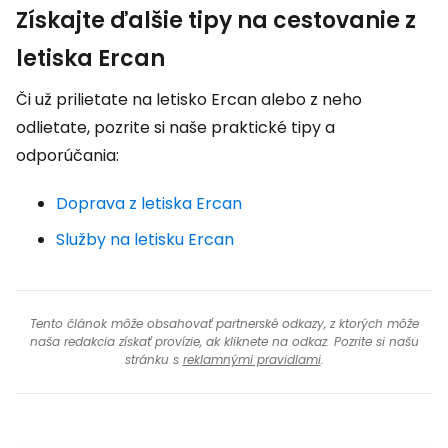
Získajte ďalšie tipy na cestovanie z
letiska Ercan
Či už prilietate na letisko Ercan alebo z neho
odlietate, pozrite si naše praktické tipy a
odporúčania:
Doprava z letiska Ercan
Služby na letisku Ercan
Tento článok môže obsahovať partnerské odkazy, z ktorých môže
naša redakcia získať provízie, ak kliknete na odkaz. Pozrite si našu
stránku s
reklamnými pravidlami
.