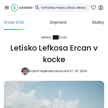
Ercan ECN
Doprava
Služby
Prihláste sa do
služby Cestee
Letiská
Ercan
Letisko Lefkosa Ercan v
... celosvetovej komunity cestovateľov
kocke
Pokračovať so službou Google
Kryštof Hájek
aktualizované 07. 03. 2024
Pokračovať na Facebooku
Pokračovať s e-mailom