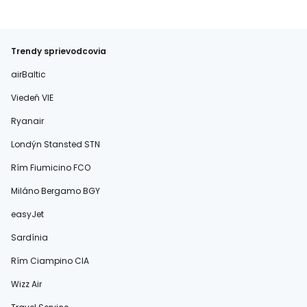
Trendy sprievodcovia
airBaltic
Viedeň VIE
Ryanair
Londýn Stansted STN
Rím Fiumicino FCO
Miláno Bergamo BGY
easyJet
Sardínia
Rím Ciampino CIA
Wizz Air