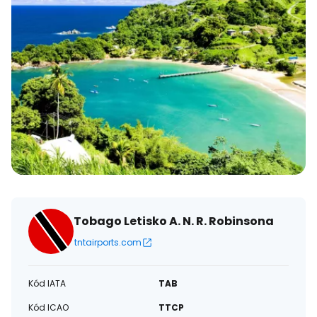
Tobago Letisko A. N. R. Robinsona
tntairports.com
Kód IATA
TAB
Kód ICAO
TTCP