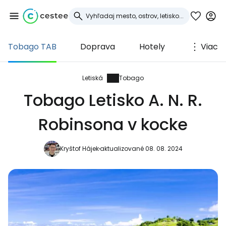
Tobago TAB
Doprava
Hotely
Viac
Prihláste sa do
služby Cestee
Letiská
Tobago
Tobago Letisko A. N. R.
... celosvetovej komunity cestovateľov
Robinsona v kocke
Pokračovať so službou Google
Kryštof Hájek
aktualizované 08. 08. 2024
Pokračovať na Facebooku
Pokračovať s e-mailom