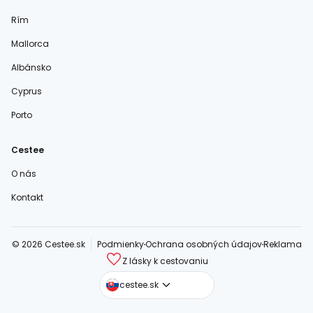
Rím
Mallorca
Albánsko
Cyprus
Porto
Cestee
O nás
Kontakt
© 2026 Cestee.sk
Podmienky
Ochrana osobných údajov
Reklama
Z lásky k cestovaniu
cestee.com
cestee.sk
cestee.pl