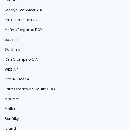
Ryanair
Londýn Stansted STN
Rím Fiumicino FCO
Miláno Bergamo BGY
easyJet
Sardínia
Rím Ciampino CIA
Wizz Air
Travel Service
Paríž Charles de Gaulle CDG
Madeira
Malta
Benátky
Island