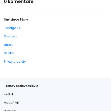
0 komentáre
Súvisiace témy
Tobago TAB
Doprava
Hotely
Služby
Prílety a odlety
Trendy sprievodcovia
airBaltic
Viedeň VIE