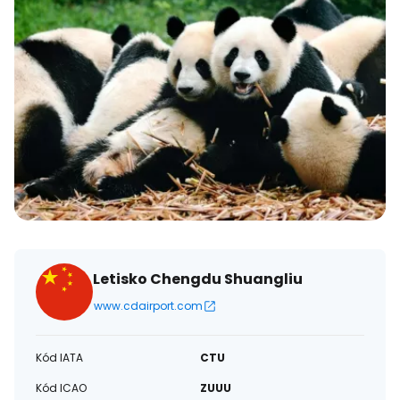
Letisko Chengdu Shuangliu
www.cdairport.com
Kód IATA
CTU
Kód ICAO
ZUUU