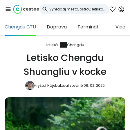
Chengdu CTU
Doprava
Terminál
Viac
Prihláste sa do
služby Cestee
Letiská
Chengdu
Letisko Chengdu
... celosvetovej komunity cestovateľov
Shuangliu v kocke
Pokračovať so službou Google
Kryštof Hájek
aktualizované 06. 02. 2025
Pokračovať na Facebooku
Pokračovať s e-mailom