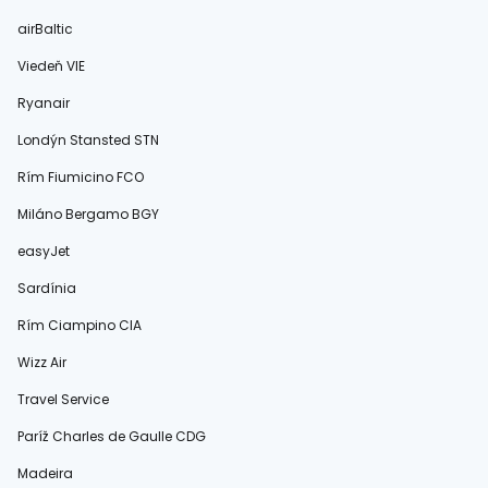
airBaltic
Viedeň VIE
Ryanair
Londýn Stansted STN
Rím Fiumicino FCO
Miláno Bergamo BGY
easyJet
Sardínia
Rím Ciampino CIA
Wizz Air
Travel Service
Paríž Charles de Gaulle CDG
Madeira