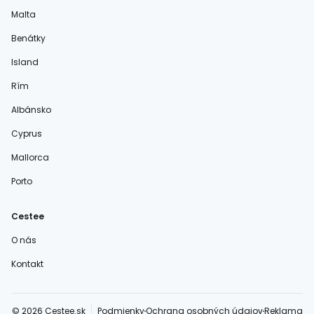
Malta
Benátky
Island
Rím
Albánsko
Cyprus
Mallorca
Porto
Cestee
O nás
Kontakt
© 2026 Cestee.sk
Podmienky
Ochrana osobných údajov
Reklama