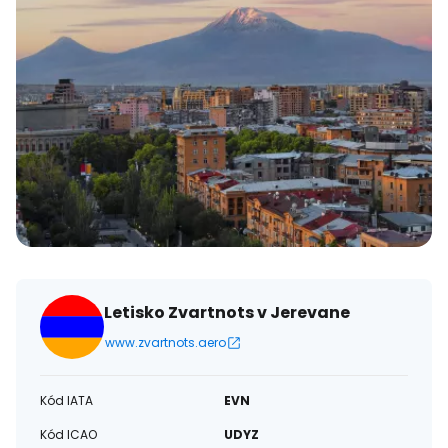
Letisko Zvartnots v Jerevane
www.zvartnots.aero
Kód IATA
EVN
Kód ICAO
UDYZ