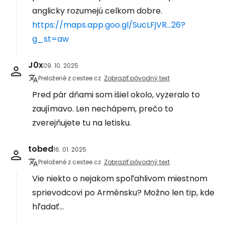
anglicky rozumejú celkom dobre.
https://maps.app.goo.gl/SucLFjVR...26?
g_st=aw
J0x
09. 10. 2025
Preložené z cestee.cz
Zobraziť pôvodný text
Pred pár dňami som išiel okolo, vyzeralo to
zaujímavo. Len nechápem, prečo to
zverejňujete tu na letisku.
tobed
16. 01. 2025
Preložené z cestee.cz
Zobraziť pôvodný text
Vie niekto o nejakom spoľahlivom miestnom
sprievodcovi po Arménsku? Možno len tip, kde
hľadať...