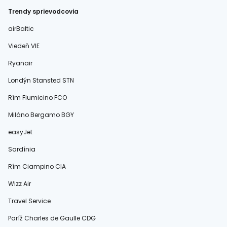
Trendy sprievodcovia
airBaltic
Viedeň VIE
Ryanair
Londýn Stansted STN
Rím Fiumicino FCO
Miláno Bergamo BGY
easyJet
Sardínia
Rím Ciampino CIA
Wizz Air
Travel Service
Paríž Charles de Gaulle CDG