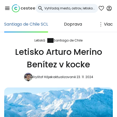
Santiago de Chile SCL
Doprava
Viac
Prihláste sa do
služby Cestee
Letiská
Santiago de Chile
Letisko Arturo Merino
... celosvetovej komunity cestovateľov
Benítez v kocke
Pokračovať so službou Google
Kryštof Hájek
aktualizované 23. 11. 2024
Pokračovať na Facebooku
Pokračovať s e-mailom