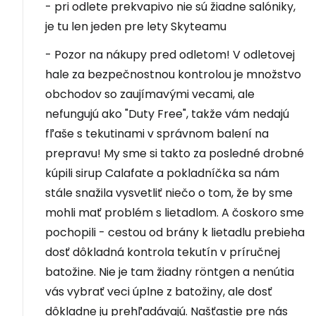
- pri odlete prekvapivo nie sú žiadne salóniky,
je tu len jeden pre lety Skyteamu
- Pozor na nákupy pred odletom! V odletovej
hale za bezpečnostnou kontrolou je množstvo
obchodov so zaujímavými vecami, ale
nefungujú ako "Duty Free", takže vám nedajú
fľaše s tekutinami v správnom balení na
prepravu! My sme si takto za posledné drobné
kúpili sirup Calafate a pokladníčka sa nám
stále snažila vysvetliť niečo o tom, že by sme
mohli mať problém s lietadlom. A čoskoro sme
pochopili - cestou od brány k lietadlu prebieha
dosť dôkladná kontrola tekutín v príručnej
batožine. Nie je tam žiadny röntgen a nenútia
vás vybrať veci úplne z batožiny, ale dosť
dôkladne ju prehľadávajú. Našťastie pre nás