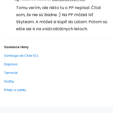
Tomu verím, ale nikto tu o PP nepísal. Čítal
som, že nie sú žiadne :) Na PP môžeš ísť
Skyteam. A môžeš si kúpiť do Latam. Potom sú
ešte asi 4 na vnútroštátnych letoch.
Súvisiace témy
Santiago de Chile SCL
Doprava
Terminál
Služby
Prílety a odlety