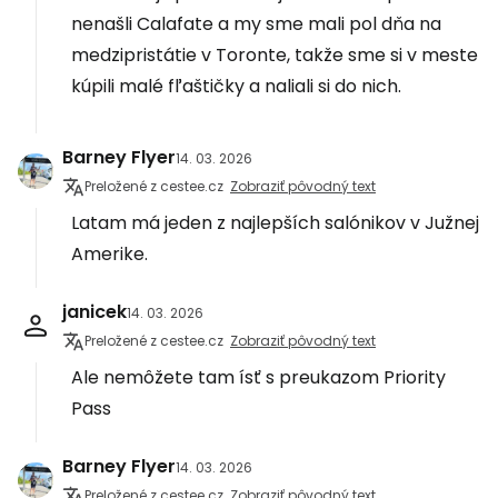
nenašli Calafate a my sme mali pol dňa na
medzipristátie v Toronte, takže sme si v meste
kúpili malé fľaštičky a naliali si do nich.
Barney Flyer
14. 03. 2026
Preložené z cestee.cz
Zobraziť pôvodný text
Latam má jeden z najlepších salónikov v Južnej
Amerike.
janicek
14. 03. 2026
Preložené z cestee.cz
Zobraziť pôvodný text
Ale nemôžete tam ísť s preukazom Priority
Pass
Barney Flyer
14. 03. 2026
Preložené z cestee.cz
Zobraziť pôvodný text