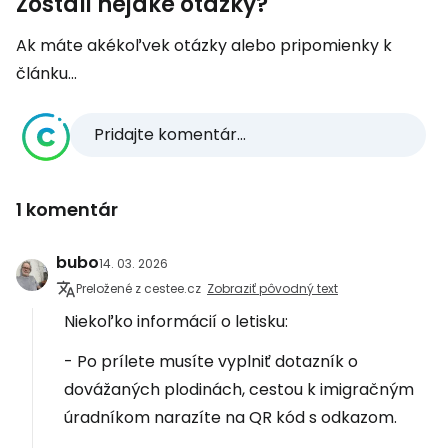
Zostali nejaké otázky?
Ak máte akékoľvek otázky alebo pripomienky k
článku...
Pridajte komentár...
1 komentár
bubo
14. 03. 2026
Preložené z cestee.cz
Zobraziť pôvodný text
Niekoľko informácií o letisku:
- Po prílete musíte vyplniť dotazník o
dovážaných plodinách, cestou k imigračným
úradníkom narazíte na QR kód s odkazom.