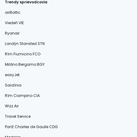
Trendy sprievodcovia
airBaltic
Viedeň VIE
Ryanair
Londýn Stansted STN
Rím Fiumicino FCO
Miláno Bergamo BGY
easyJet
Sardínia
Rím Ciampino CIA
Wizz Air
Travel Service
Paríž Charles de Gaulle CDG