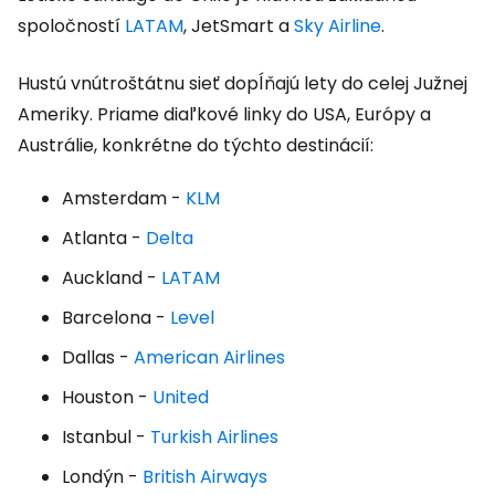
spoločností
LATAM
, JetSmart a
Sky Airline
.
Hustú vnútroštátnu sieť dopĺňajú lety do celej Južnej
Ameriky. Priame diaľkové linky do USA, Európy a
Austrálie, konkrétne do týchto destinácií:
Amsterdam -
KLM
Atlanta -
Delta
Auckland -
LATAM
Barcelona -
Level
Dallas -
American Airlines
Houston -
United
Istanbul -
Turkish Airlines
Londýn -
British Airways