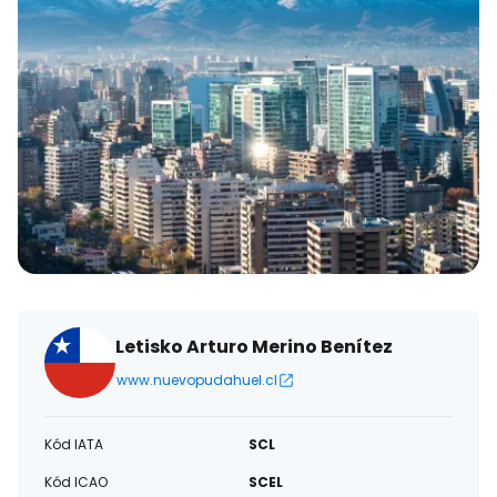
Letisko Arturo Merino Benítez
www.nuevopudahuel.cl
Kód IATA
SCL
Kód ICAO
SCEL