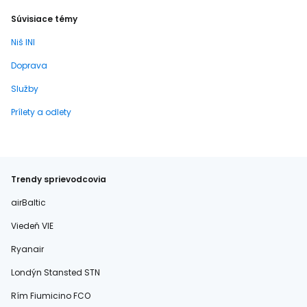
Súvisiace témy
Niš INI
Doprava
Služby
Prílety a odlety
Trendy sprievodcovia
airBaltic
Viedeň VIE
Ryanair
Londýn Stansted STN
Rím Fiumicino FCO