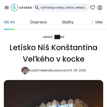
Niš INI
Doprava
Služby
Viac
Prihláste sa do
služby Cestee
Letiská
Niš
Letisko Niš Konštantína
... celosvetovej komunity cestovateľov
Veľkého v kocke
Pokračovať so službou Google
Kryštof Hájek
aktualizované 10. 08. 2025
Pokračovať na Facebooku
Pokračovať s e-mailom