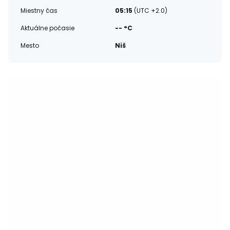
Miestny čas
05:15
(UTC +2.0)
Aktuálne počasie
-- °C
Mesto
Niš