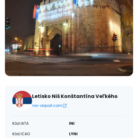
Letisko Niš Konštantína Veľkého
nis-airport.com
Kód IATA
INI
Kód ICAO
LYNI