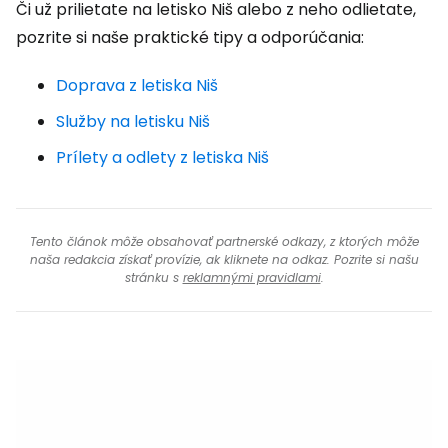
Či už prilietate na letisko Niš alebo z neho odlietate,
pozrite si naše praktické tipy a odporúčania:
Doprava z letiska Niš
Služby na letisku Niš
Prílety a odlety z letiska Niš
Tento článok môže obsahovať partnerské odkazy, z ktorých môže
naša redakcia získať provízie, ak kliknete na odkaz. Pozrite si našu
stránku s
reklamnými pravidlami
.