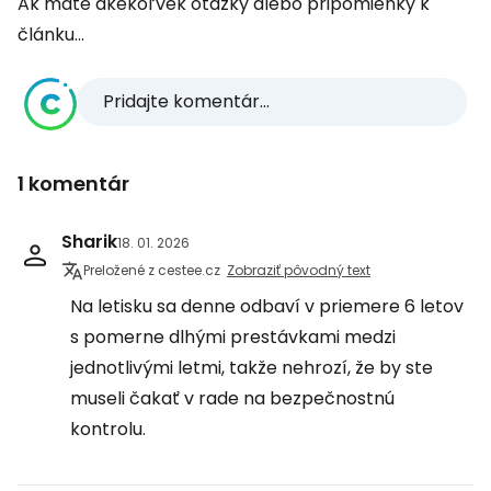
Ak máte akékoľvek otázky alebo pripomienky k
článku...
Pridajte komentár...
1 komentár
Sharik
18. 01. 2026
Preložené z cestee.cz
Zobraziť pôvodný text
Na letisku sa denne odbaví v priemere 6 letov
s pomerne dlhými prestávkami medzi
jednotlivými letmi, takže nehrozí, že by ste
museli čakať v rade na bezpečnostnú
kontrolu.