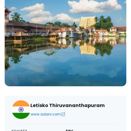
Letisko Thiruvananthapuram
www.adani.com