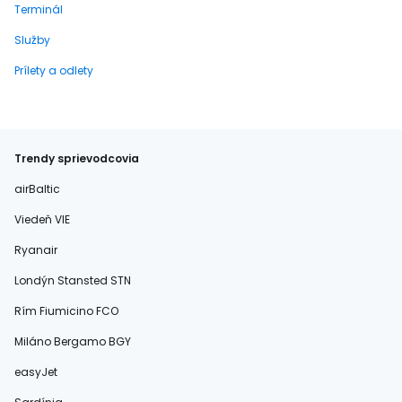
Terminál
Služby
Prílety a odlety
Trendy sprievodcovia
airBaltic
Viedeň VIE
Ryanair
Londýn Stansted STN
Rím Fiumicino FCO
Miláno Bergamo BGY
easyJet