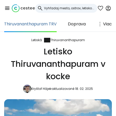
Thiruvananthapuram TRV
Doprava
Viac
Prihláste sa do
služby Cestee
Letiská
Thiruvananthapuram
Letisko
... celosvetovej komunity cestovateľov
Thiruvananthapuram v
Pokračovať so službou Google
kocke
Kryštof Hájek
aktualizované 18. 02. 2025
Pokračovať na Facebooku
Pokračovať s e-mailom