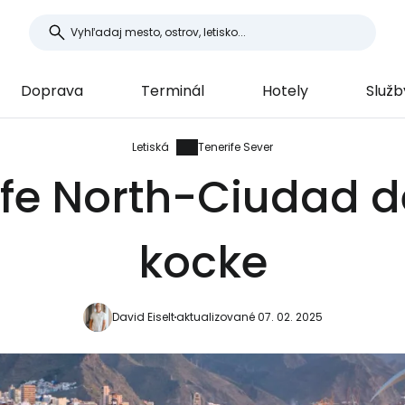
Doprava
Terminál
Hotely
Služb
Letiská
Tenerife Sever
ife North-Ciudad 
kocke
David Eiselt
aktualizované 07. 02. 2025