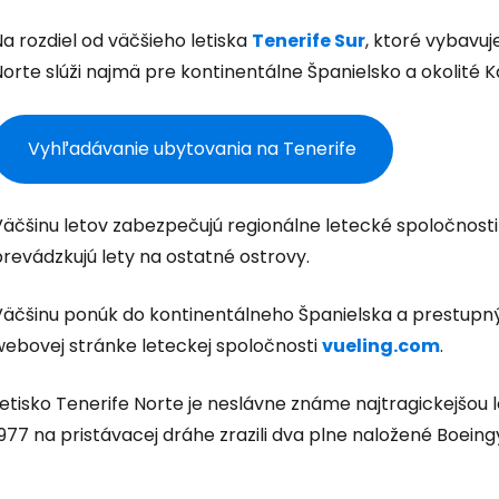
a rozdiel od väčšieho letiska
Tenerife Sur
, ktoré vybavuj
Prihláste sa
orte slúži najmä pre kontinentálne Španielsko a okolité 
Cestee
Vyhľadávanie ubytovania na Tenerife
Väčšinu letov zabezpečujú regionálne letecké spoločnost
... celosvetovej komunity cestovate
revádzkujú lety na ostatné ostrovy.
Pokrač
Väčšinu ponúk do kontinentálneho Španielska a prestupný
webovej stránke leteckej spoločnosti
vueling.com
.
Pokr
etisko Tenerife Norte je neslávne známe najtragickejšou l
977 na pristávacej dráhe zrazili dva plne naložené Boeing
Pokr