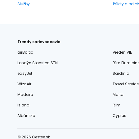
Služby
Prílety a odlet
Trendy sprievodcovia
airBaltic
Viedeň VIE
Londýn Stansted STN
Rím Fiumicin
easyJet
Sardínia
Wizz Air
Travel Service
Madeira
Malta
Island
Rím
Albánsko
Cyprus
© 2026 Cestee.sk