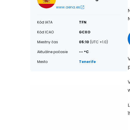
www.aena.es
N
N
Kód IATA
TFN
Kód ICAO
GCXO
Miestny čas
05:10
(UTC +1.0)
Aktuálne počasie
-- °C
Mesto
Tenerife
p
L
1