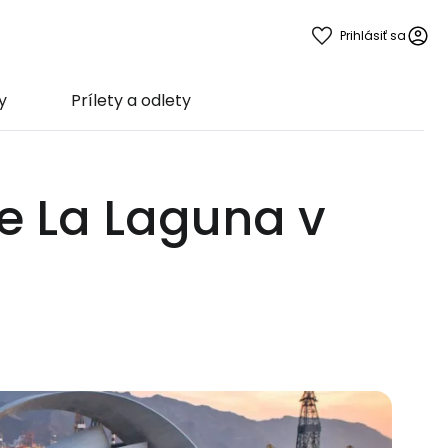
Prihlásiť sa
y
Prílety a odlety
de La Laguna v