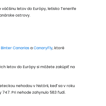
e väčšinu letov do Európy, letisko Tenerife
 do služby
Kanárske ostrovy.
i
Binter Canarias
a
CanaryFly
, ktoré
ľov
ovať so službou Google
ch letov do Európy si môžete zakúpiť na
ačovať na Facebooku
eteckou nehodou v histórii, keď sa v roku
y 747. Pri nehode zahynulo 583 ľudí.
ačovať s e-mailom