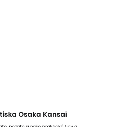
ačovať na Facebooku
ačovať s e-mailom
letiska Osaka Kansai
ate, pozrite si naše praktické tipy a