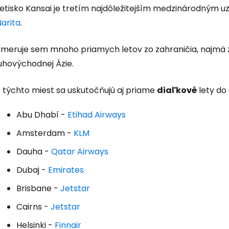
Letisko Kansai je tretím najdôležitejším medzinárodným u
arita
.
meruje sem mnoho priamych letov zo zahraničia, najmä z J
uhovýchodnej Ázie.
Z týchto miest sa uskutočňujú aj priame
diaľkové
lety do
Abu Dhabí -
Etihad Airways
Prihláste sa
Amsterdam -
KLM
Dauha -
Qatar Airways
Cestee
Dubaj -
Emirates
Brisbane -
Jetstar
... celosvetovej komunity cestovate
Cairns -
Jetstar
Helsinki -
Finnair
Pokrač