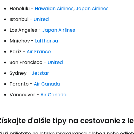
Honolulu -
Hawaiian Airlines
,
Japan Airlines
Istanbul -
United
Pokr
Los Angeles -
Japan Airlines
Mníchov -
Lufthansa
Pokr
Paríž -
Air France
San Francisco -
United
Sydney -
Jetstar
Toronto -
Air Canada
Vancouver -
Air Canada
Získajte ďalšie tipy na cestovanie z 
i už prilietate na letisko Osaka Kansai alebo z neho odliet