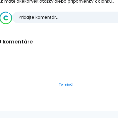
Ak máte akékoľvek otázky alebo pripomienky k článku...
Pridajte komentár...
0 komentáre
Terminál