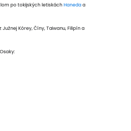
zlom po tokijských letiskách
Haneda
a
užnej Kórey, Číny, Taiwanu, Filipín a
 Osaky:
 do služby
ľov
ovať so službou Google