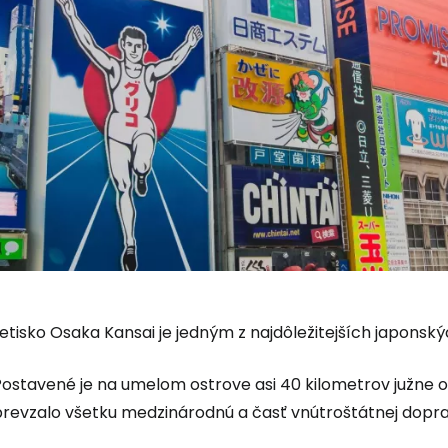
etisko Osaka Kansai je jedným z najdôležitejších japonsk
Postavené je na umelom ostrove asi 40 kilometrov južne 
prevzalo všetku medzinárodnú a časť vnútroštátnej dopra