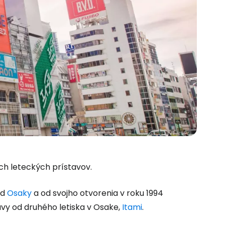
ých leteckých prístavov.
od
Osaky
a od svojho otvorenia v roku 1994
vy od druhého letiska v Osake,
Itami
.