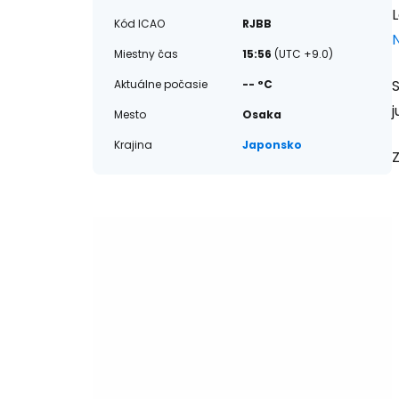
Kód ICAO
RJBB
N
Miestny čas
15:56
(UTC +9.0)
S
Aktuálne počasie
-- °C
j
Mesto
Osaka
Krajina
Japonsko