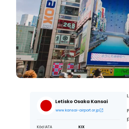
L
Letisko Osaka Kansai
www.kansai-airport.or.jp
Kód IATA
KIX