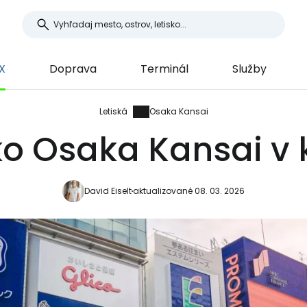
X
Doprava
Terminál
Služby
Letiská
Osaka Kansai
ko Osaka Kansai v
David Eiselt
aktualizované 08. 03. 2026