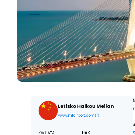
Letisko Haikou Meilan
www.mlairport.com
S
Kód IATA
HAK