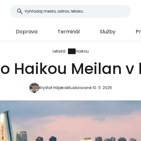
Doprava
Terminál
Služby
Pr
Letiská
Haikou
ko Haikou Meilan v
Kryštof Hájek
aktualizované 10. 11. 2025