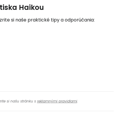
etiska Haikou
ozrite si naše praktické tipy a odporúčania:
rite si našu stránku s
reklamnými pravidlami
.