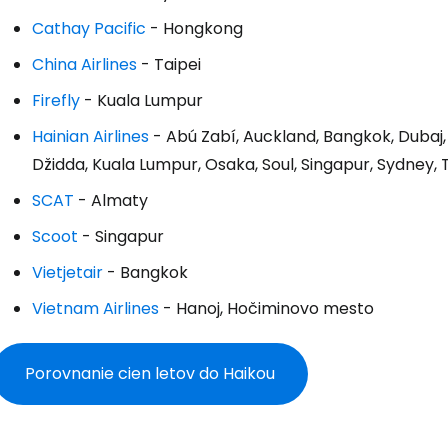
Pokrač
Cathay Pacific
- Hongkong
China Airlines
- Taipei
Pokr
Firefly
- Kuala Lumpur
Hainian Airlines
- Abú Zabí, Auckland, Bangkok, Dubaj
Džidda, Kuala Lumpur, Osaka, Soul, Singapur, Sydney, 
Pokr
SCAT
- Almaty
Scoot
- Singapur
Vietjetair
- Bangkok
Vietnam Airlines
- Hanoj, Hočiminovo mesto
Porovnanie cien letov do Haikou