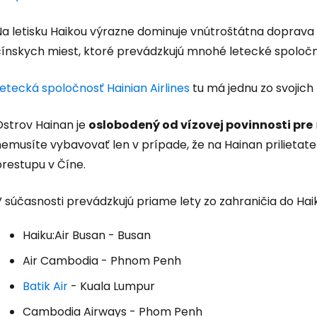
Na letisku Haikou výrazne dominuje vnútroštátna doprava 
čínskych miest, ktoré prevádzkujú mnohé letecké spoločn
etecká spoločnosť Hainian Airlines
tu má jednu zo svojich
Ostrov Hainan je
oslobodený od vízovej povinnosti pre
nemusíte vybavovať len v prípade, že na Hainan priliet
prestupu v Číne.
Prihláste sa
 súčasnosti prevádzkujú priame lety zo zahraničia do Haik
Cestee
Haiku:Air Busan - Busan
Air Cambodia - Phnom Penh
... celosvetovej komunity cestovate
Batik Air
- Kuala Lumpur
Cambodia Airways - Phom Penh