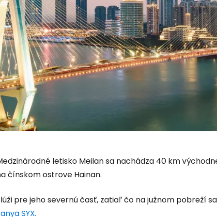
Medzinárodné letisko Meilan sa nachádza 40 km východne
na čínskom ostrove Hainan.
lúži pre jeho severnú časť, zatiaľ čo na južnom pobreží 
Sanya SYX.