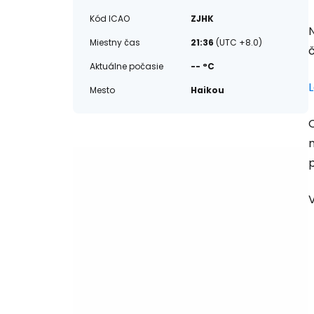
Kód ICAO
ZJHK
Miestny čas
21:36
(UTC +8.0)
Aktuálne počasie
-- °C
L
Mesto
Haikou
V