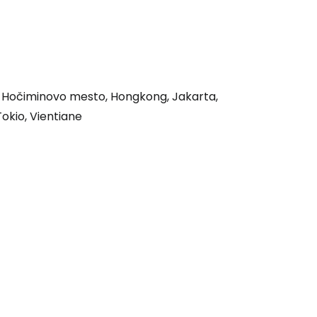
ovať so službou Google
ačovať na Facebooku
, Hočiminovo mesto, Hongkong, Jakarta,
Tokio, Vientiane
ačovať s e-mailom