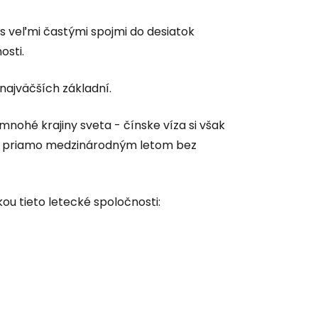
s veľmi častými spojmi do desiatok
osti.
 najväčších základní.
mnohé krajiny sveta - čínske víza si však
ate priamo medzinárodným letom bez
 do služby
ou tieto letecké spoločnosti:
ľov