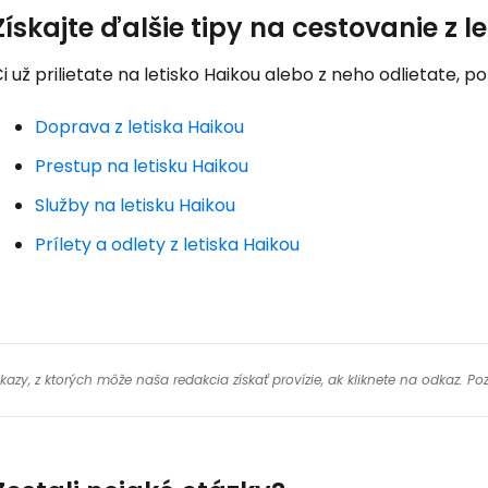
Získajte ďalšie tipy na cestovanie z l
i už prilietate na letisko Haikou alebo z neho odlietate, p
Doprava z letiska Haikou
Prestup na letisku Haikou
Služby na letisku Haikou
Prílety a odlety z letiska Haikou
y, z ktorých môže naša redakcia získať provízie, ak kliknete na odkaz. Poz