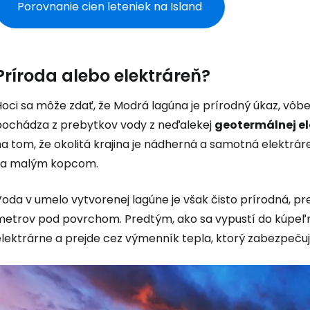
Porovnanie cien leteniek na Island
Príroda alebo elektráreň?
oci sa môže zdať, že Modrá lagúna je prírodný úkaz, vôbec
pochádza z prebytkov vody z neďalekej
geotermálnej el
a tom, že okolitá krajina je nádherná a samotná elektráre
za malým kopcom.
Voda v umelo vytvorenej lagúne je však čisto prírodná, p
metrov pod povrchom. Predtým, ako sa vypustí do kúpeľne
elektrárne a prejde cez výmenník tepla, ktorý zabezpečuj