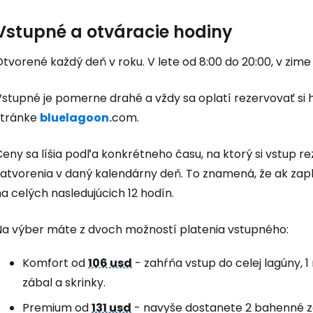
Vstupné a otváracie hodiny
tvorené každý deň v roku. V lete od 8:00 do 20:00, v zime 
stupné je pomerne drahé a vždy sa oplatí rezervovať si h
stránke
bluelagoon.
com.
eny sa líšia podľa konkrétneho času, na ktorý si vstup re
zatvorenia v daný kalendárny deň. To znamená, že ak zapl
a celých nasledujúcich 12 hodín.
Na výber máte z dvoch možností platenia vstupného:
Komfort od
106 usd
- zahŕňa vstup do celej lagúny, 
zábal a skrinky.
Premium od
131 usd
- navyše dostanete 2 bahenné zá