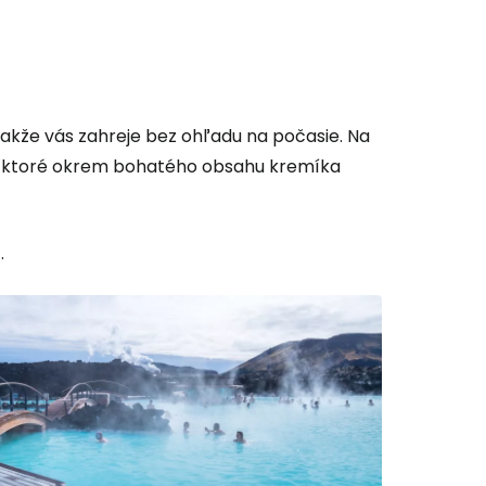
 do služby
akže vás zahreje bez ohľadu na počasie. Na
za ktoré okrem bohatého obsahu kremíka
ľov
h
.
ovať so službou Google
ačovať na Facebooku
ačovať s e-mailom