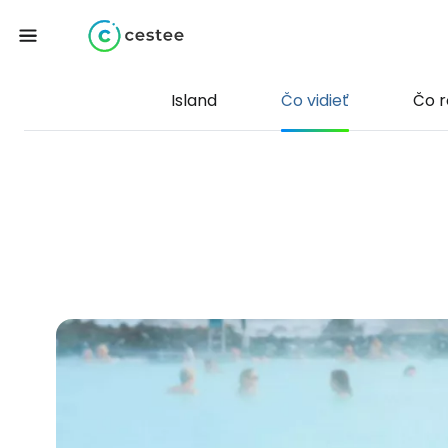
Island
Čo vidieť
Čo r