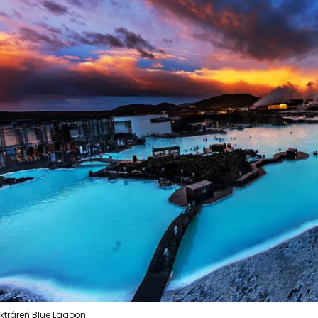
ektráreň Blue Lagoon