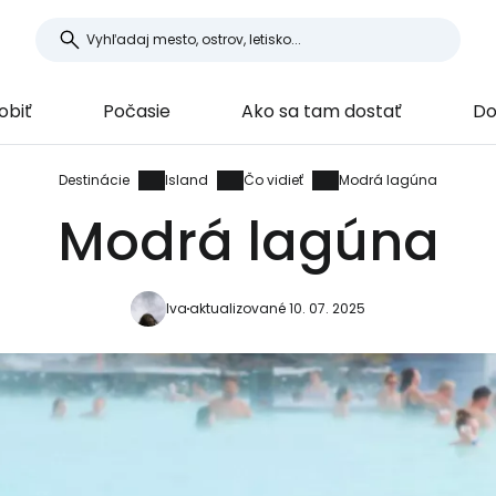
obiť
Počasie
Ako sa tam dostať
Do
Destinácie
Island
Čo vidieť
Modrá lagúna
Modrá lagúna
Iva
aktualizované 10. 07. 2025