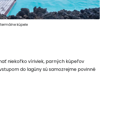
 termálne kúpele
ť niekoľko víriviek, parných kúpeľov
ed vstupom do lagúny sú samozrejme povinné