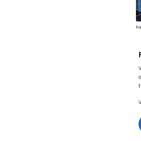
Po
t
V