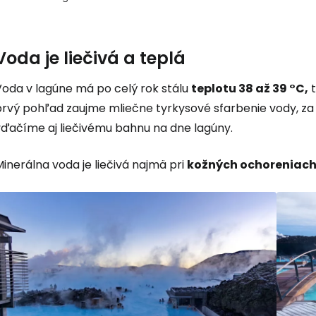
Prihláste sa
Voda je liečivá a teplá
Cestee
Voda v lagúne má po celý rok stálu
teplotu 38 až 39 °C,
t
prvý pohľad zaujme mliečne tyrkysové sfarbenie vody, 
vďačíme aj liečivému bahnu na dne lagúny.
... celosvetovej komunity cestovate
inerálna voda je liečivá najmä pri
kožných ochoreniac
Pokrač
Pokr
Pokr