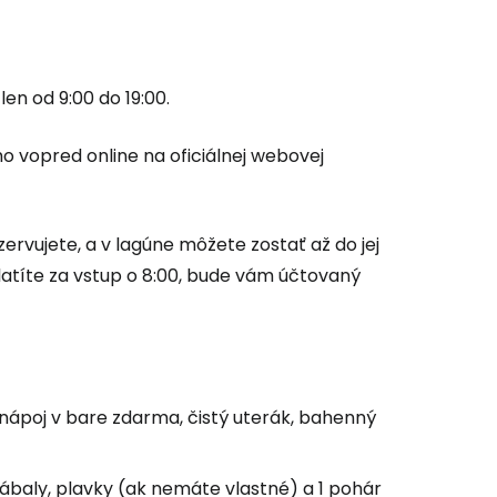
len od 9:00 do 19:00.
o vopred online na oficiálnej webovej
zervujete, a v lagúne môžete zostať až do jej
atíte za vstup o 8:00, bude vám účtovaný
1 nápoj v bare zdarma, čistý uterák, bahenný
baly, plavky (ak nemáte vlastné) a 1 pohár