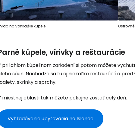
hľad na vonkajšie kúpele
Ostrovné
Parné kúpele, vírivky a reštaurácie
V priľahlom kúpeľnom zariadení si potom môžete vychutna
alebo sáun. Nachádza sa tu aj niekoľko reštaurácií a pr
oalety, skrinky a sprchy.
 miestnej oblasti tak môžete pokojne zostať celý deň.
Vyhľadávanie ubytovania na Islande