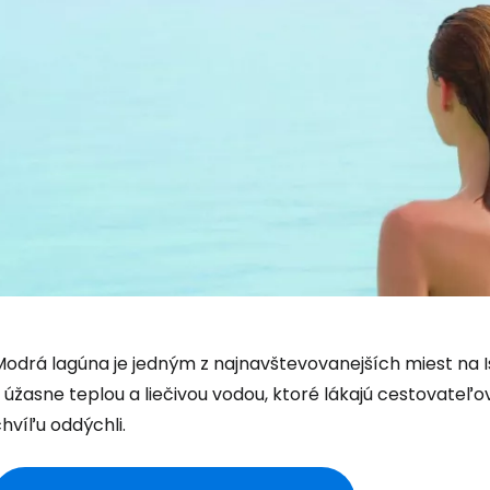
Modrá lagúna je jedným z najnavštevovanejších miest na I
 úžasne teplou a liečivou vodou, ktoré lákajú cestovateľ
hvíľu oddýchli.