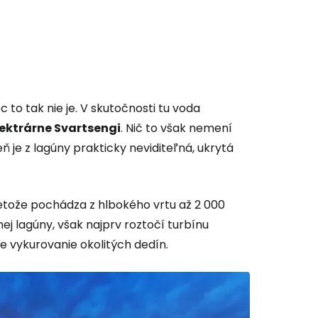
 to tak nie je. V skutočnosti tu voda
ektrárne Svartsengi
. Nič to však nemení
ň je z lagúny prakticky neviditeľná, ukrytá
retože pochádza z hlbokého vrtu až 2 000
j lagúny, však najprv roztočí turbínu
e vykurovanie okolitých dedín.