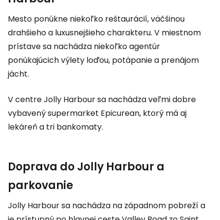
Mesto ponúkne niekoľko reštaurácií, väčšinou
drahšieho a luxusnejšieho charakteru. V miestnom
prístave sa nachádza niekoľko agentúr
ponúkajúcich výlety loďou, potápanie a prenájom
jácht.
V centre Jolly Harbour sa nachádza veľmi dobre
vybavený supermarket Epicurean, ktorý má aj
lekáreň a tri bankomaty.
Doprava do Jolly Harbour a
parkovanie
Jolly Harbour sa nachádza na západnom pobreží a
je prístupný po hlavnej ceste Valley Road zo Saint