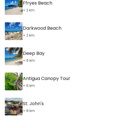
Ffryes Beach
+ 2 km
Darkwood Beach
+ 2 km
Deep Bay
+ 6 km
Antigua Canopy Tour
+ 6 km
St. John's
+ 8 km