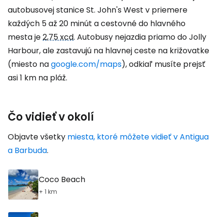
autobusovej stanice St. John's West v priemere
každých 5 až 20 minút a cestovné do hlavného
mesta je
2,75 xcd
. Autobusy nejazdia priamo do Jolly
Harbour, ale zastavujú na hlavnej ceste na križovatke
(miesto na
google.com/maps
), odkiaľ musíte prejsť
asi 1 km na pláž.
Čo vidieť v okolí
Objavte všetky
miesta, ktoré môžete vidieť v Antigua
a Barbuda
.
Coco Beach
+ 1 km