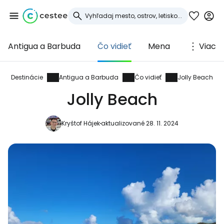
Antigua a Barbuda
Čo vidieť
Mena
Viac
Prihláste sa do
služby Cestee
Destinácie
Antigua a Barbuda
Čo vidieť
Jolly Beach
Jolly Beach
... celosvetovej komunity cestovateľov
Kryštof Hájek
aktualizované 28. 11. 2024
Pokračovať so službou Google
Pokračovať na Facebooku
Pokračovať s e-mailom