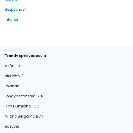
Bezpečnosť
Internet
Trendy sprievodcovia
airBaltic
Viedeň VIE
Ryanair
Londýn Stansted STN
Rím Fiumicino FCO
Miláno Bergamo BGY
easyJet