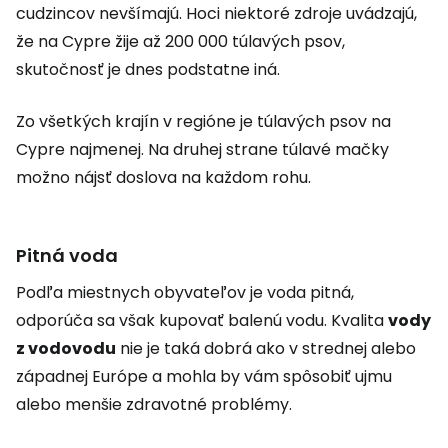
cudzincov nevšímajú. Hoci niektoré zdroje uvádzajú,
že na Cypre žije až 200 000 túlavých psov,
skutočnosť je dnes podstatne iná.
Zo všetkých krajín v regióne je túlavých psov na
Cypre najmenej. Na druhej strane túlavé mačky
možno nájsť doslova na každom rohu.
Pitná voda
Podľa miestnych obyvateľov je voda pitná,
odporúča sa však kupovať balenú vodu. Kvalita
vody
z vodovodu
nie je taká dobrá ako v strednej alebo
západnej Európe a mohla by vám spôsobiť ujmu
alebo menšie zdravotné problémy.