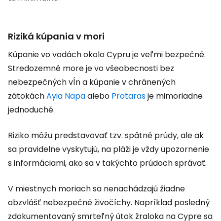
Riziká kúpania v mori
Kúpanie vo vodách okolo Cypru je veľmi bezpečné.
Stredozemné more je vo všeobecnosti bez
nebezpečných vĺn a kúpanie v chránených
zátokách
Ayia Napa
alebo
Protaras
je mimoriadne
jednoduché.
Riziko môžu predstavovať tzv. spätné prúdy, ale ak
sa pravidelne vyskytujú, na pláži je vždy upozornenie
s informáciami, ako sa v takýchto prúdoch správať.
V miestnych moriach sa nenachádzajú žiadne
obzvlášť nebezpečné živočíchy. Napríklad posledný
zdokumentovaný smrteľný útok žraloka na Cypre sa