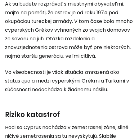
Ak sa budete rozprávať s miestnymi obyvateľmi,
majte na pamäti, že ostrov je od roku 1974 pod
okupáciou tureckej armády. V tom čase bolo mnoho
cyperských Grékov vyhnaných zo svojich domovov
zo severu na juh. Otázka rozdelenia a
znovuzjednotenia ostrova môže byť pre niektorých,
najmä staršiu generáciu, veľmi citlivá.
Vo všeobecnosti je však situácia zmrazená ako
status quo a medzi cyperskými Grékmi a Turkami v
súčasnosti nedochádza k žiadnemu násiliu.
Riziko katastrof
Hoci sa Cyprus nachádza v zemetrasnej zóne, silné
ničivé zemetrasenia sa tu nevyskytujú. Slabšie