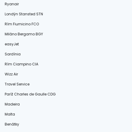
Ryanair
Londýn Stansted STN
Rím Fiumicino FCO
Miláno Bergamo BGY
easyJet
Sardínia
Rím Ciampino CIA
Wizz Air
Travel Service
Paríž Charles de Gaulle CDG
Madeira
Malta
Benátky