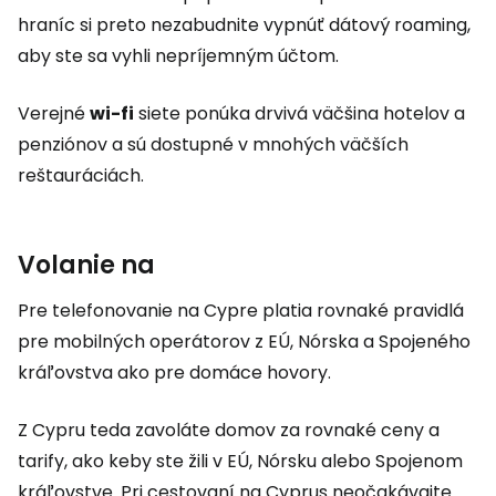
hraníc si preto nezabudnite vypnúť dátový roaming,
aby ste sa vyhli nepríjemným účtom.
Verejné
wi-fi
siete ponúka drvivá väčšina hotelov a
penziónov a sú dostupné v mnohých väčších
reštauráciách.
Volanie na
Pre telefonovanie na Cypre platia rovnaké pravidlá
pre mobilných operátorov z EÚ, Nórska a Spojeného
kráľovstva ako pre domáce hovory.
Z Cypru teda zavoláte domov za rovnaké ceny a
tarify, ako keby ste žili v EÚ, Nórsku alebo Spojenom
kráľovstve. Pri cestovaní na Cyprus neočakávajte