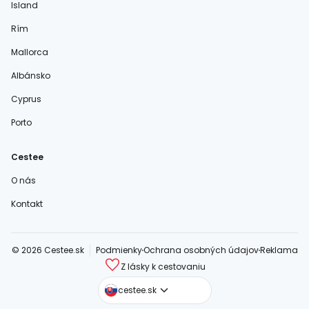
Island
Rím
Mallorca
Albánsko
Cyprus
Porto
Cestee
O nás
Kontakt
© 2026 Cestee.sk
Podmienky
Ochrana osobných údajov
Reklama
Z lásky k cestovaniu
cestee.com
cestee.sk
cestee.pl