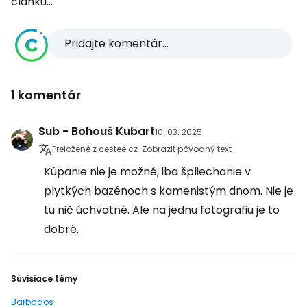
článku...
Pridajte komentár...
1 komentár
Sub - Bohouš Kubart
10. 03. 2025
Preložené z cestee.cz
Zobraziť pôvodný text
Kúpanie nie je možné, iba špliechanie v
plytkých bazénoch s kamenistým dnom. Nie je
tu nič úchvatné. Ale na jednu fotografiu je to
dobré.
Súvisiace témy
Barbados