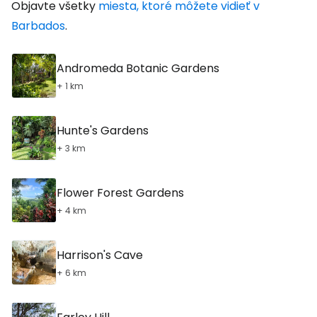
Objavte všetky
miesta, ktoré môžete vidieť v
Barbados
.
Andromeda Botanic Gardens
+ 1 km
Hunte's Gardens
+ 3 km
Flower Forest Gardens
+ 4 km
Harrison's Cave
+ 6 km