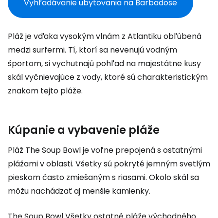
Vyhľadávanie ubytovania na Barbadose
Pláž je vďaka vysokým vlnám z Atlantiku obľúbená
medzi surfermi. Tí, ktorí sa nevenujú vodným
športom, si vychutnajú pohľad na majestátne kusy
skál vyčnievajúce z vody, ktoré sú charakteristickým
znakom tejto pláže.
Kúpanie a vybavenie pláže
Pláž
The Soup Bowl
je voľne prepojená s ostatnými
plážami v oblasti. Všetky sú pokryté jemným svetlým
pieskom často zmiešaným s riasami. Okolo skál sa
môžu nachádzať aj menšie kamienky.
The Soup Bowl
Všetky ostatné pláže východného