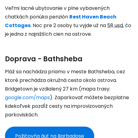
Veľmi lacné ubytovanie v plne vybavených
chatkách ponúka penzión
Rest Haven Beach
Cottages
. Noc pre 2 osoby tu vyjde už na
58 usd
, čo
je jedna z najnižších cien na ostrove.
Doprava - Bathsheba
Pláž sa nachádza priamo v meste Bathsheba, cez
ktoré prechádza okružná cesta okolo ostrova.
Bridgetown je vzdialený 27 km (mapa trasy:
google.com/maps
). Zaparkovať môžete bezplatne
kdekoľvek pozdĺž cesty na improvizovaných
parkoviskách.
Požičovňa áut na Barbadose