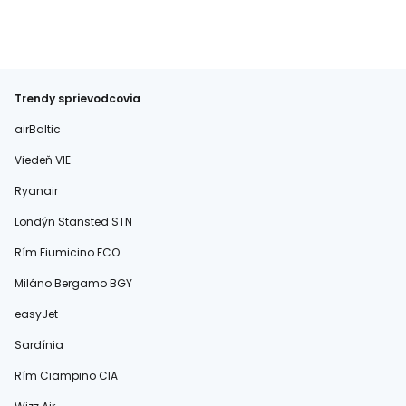
Trendy sprievodcovia
airBaltic
Viedeň VIE
Ryanair
Londýn Stansted STN
Rím Fiumicino FCO
Miláno Bergamo BGY
easyJet
Sardínia
Rím Ciampino CIA