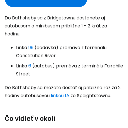
Do Bathsheby sa z Bridgetownu dostanete aj
autobusom a minibusom približne 1 - 2 krát za
hodinu.
Linka
99
(dodávka) premáva z terminálu
Constitution River
Linka
6
(autobus) premáva z terminálu Fairchile
Street
Do Bathsheby sa môžete dostať aj približne raz za 2
hodiny autobusovou
linkou 1A
zo Speightstownu.
Čo vidieť v okolí