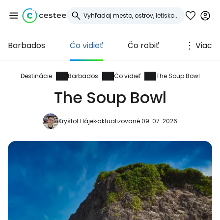
Barbados
Čo vidieť
Čo robiť
Viac
Prihláste sa do
služby Cestee
Destinácie
Barbados
Čo vidieť
The Soup Bowl
The Soup Bowl
... celosvetovej komunity cestovateľov
Kryštof Hájek
aktualizované 09. 07. 2026
Pokračovať so službou Google
Pokračovať na Facebooku
Pokračovať s e-mailom