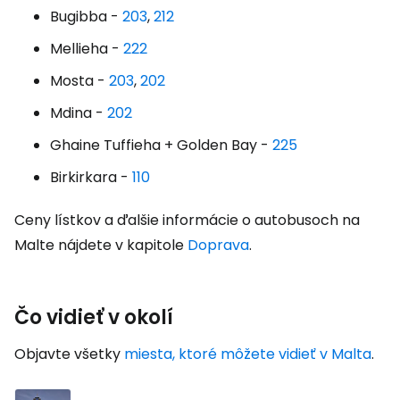
Bugibba -
203
,
212
Mellieha -
222
Mosta -
203
,
202
Mdina -
202
Ghaine Tuffieha + Golden Bay -
225
Birkirkara -
110
Ceny lístkov a ďalšie informácie o autobusoch na
Malte nájdete v kapitole
Doprava
.
Čo vidieť v okolí
Objavte všetky
miesta, ktoré môžete vidieť v Malta
.