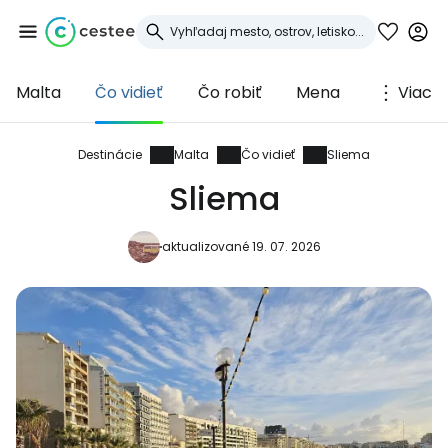
Malta
Čo vidieť
Čo robiť
Mena
Viac
Prihláste sa do
služby Cestee
Destinácie
Malta
Čo vidieť
Sliema
Sliema
... celosvetovej komunity cestovateľov
aktualizované 19. 07. 2026
Pokračovať so službou Google
Pokračovať na Facebooku
Pokračovať s e-mailom