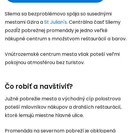
Sliema sa bezproblémovo spája so susednými
mestami Gżira a
St Julian's
. Centrálna časť Sliemy
pozdĺž pobrežnej promenády je jedno veľké
nákupné centrum s množstvom reštaurácií a barov.
Vnútrozemské centrum mesta však poteší veľmi
pokojnou atmosférou bez turistov.
Čo robiť a navštíviť?
Južné pobrežie mesta a východný cíp polostrova
poteší milovníkov nákupov a drahších reštaurácií,
ktoré lemujú miestne hlavné ulice.
Promenáda na severnom pobreží je obklopená