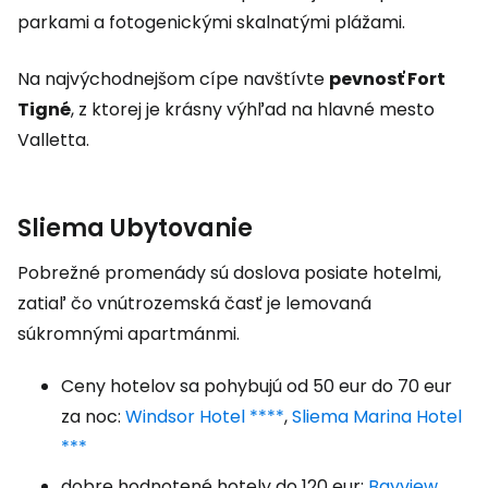
parkami a fotogenickými skalnatými plážami.
Na najvýchodnejšom cípe navštívte
pevnosť Fort
Tigné
, z ktorej je krásny výhľad na hlavné mesto
Valletta.
Sliema Ubytovanie
Pobrežné promenády sú doslova posiate hotelmi,
zatiaľ čo vnútrozemská časť je lemovaná
súkromnými apartmánmi.
Ceny hotelov sa pohybujú od 50 eur do 70 eur
za noc:
Windsor Hotel ****
,
Sliema Marina Hotel
***
dobre hodnotené hotely do 120 eur:
Bayview