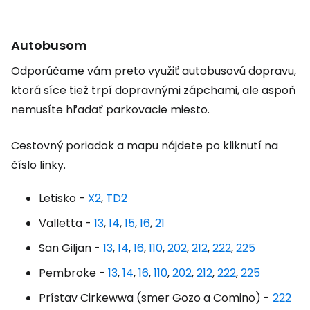
Autobusom
Odporúčame vám preto využiť autobusovú dopravu,
ktorá síce tiež trpí dopravnými zápchami, ale aspoň
nemusíte hľadať parkovacie miesto.
Cestovný poriadok a mapu nájdete po kliknutí na
číslo linky.
Letisko -
X2
,
TD2
Valletta -
13
,
14
,
15
,
16
,
21
San Giljan -
13
,
14
,
16
,
110
,
202
,
212
,
222
,
225
Pembroke -
13
,
14
,
16
,
110
,
202
,
212
,
222
,
225
Prístav Cirkewwa (smer Gozo a Comino) -
222