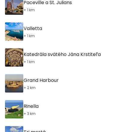
Paceville a St. Julians
+ 1 km
Valletta
+ 1 km
Katedrála svätého Jána Krstiteľa
+ 1 km
Grand Harbour
+ 2 km
Rinella
+ 3 km