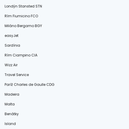
Londýn Stansted STN
Rím Fiumicino FCO
Miláno Bergamo BGY
easyJet
Sardínia
Rím Ciampino CIA
Wizz Air
Travel Service
Paríž Charles de Gaulle CDG
Madeira
Malta
Benátky
Island