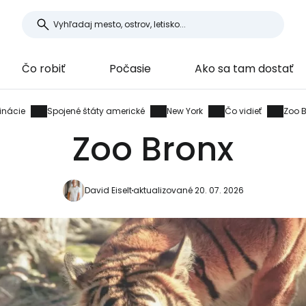
Čo robiť
Počasie
Ako sa tam dostať
inácie
Spojené štáty americké
New York
Čo vidieť
Zoo 
Zoo Bronx
David Eiselt
aktualizované 20. 07. 2026