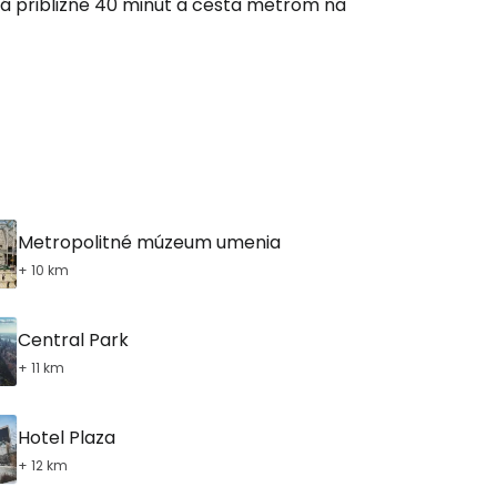
 približne 40 minút a cesta metrom na
Metropolitné múzeum umenia
+ 10 km
Central Park
+ 11 km
Hotel Plaza
+ 12 km