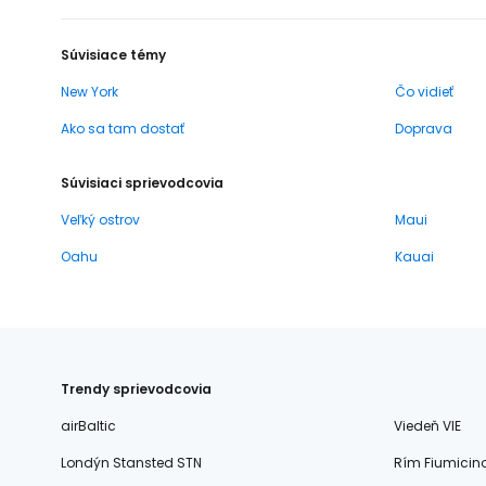
Súvisiace témy
New York
Čo vidieť
Ako sa tam dostať
Doprava
Súvisiaci sprievodcovia
Veľký ostrov
Maui
Oahu
Kauai
Trendy sprievodcovia
airBaltic
Viedeň VIE
Londýn Stansted STN
Rím Fiumicin