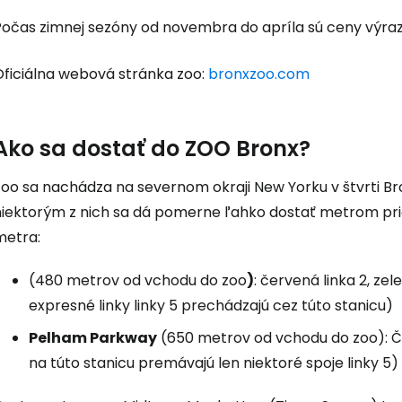
Pokr
Počas zimnej sezóny od novembra do apríla sú ceny výraz
Oficiálna webová stránka zoo:
bronxzoo.com
Pokr
Ako sa dostať do ZOO Bronx?
Zoo sa nachádza na severnom okraji New Yorku v štvrti Br
niektorým z nich sa dá pomerne ľahko dostať metrom pria
metra:
(480 metrov od vchodu do zoo
)
: červená linka 2, ze
expresné linky linky 5 prechádzajú cez túto stanicu)
Pelham Parkway
(650 metrov od vchodu do zoo): Červ
na túto stanicu premávajú len niektoré spoje linky 5)