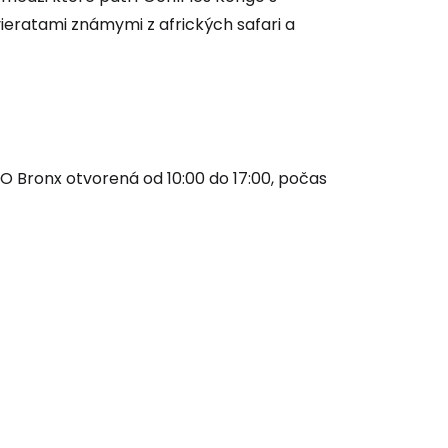
vieratami známymi z afrických safari a
 do služby
 Bronx otvorená od 10:00 do 17:00, počas
ľov
ovať so službou Google