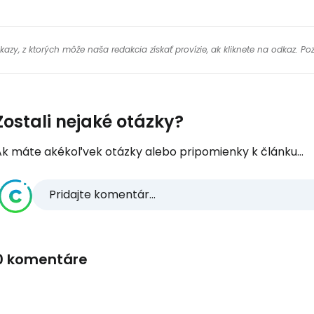
y, z ktorých môže naša redakcia získať provízie, ak kliknete na odkaz. Poz
Zostali nejaké otázky?
Ak máte akékoľvek otázky alebo pripomienky k článku...
Pridajte komentár...
0 komentáre