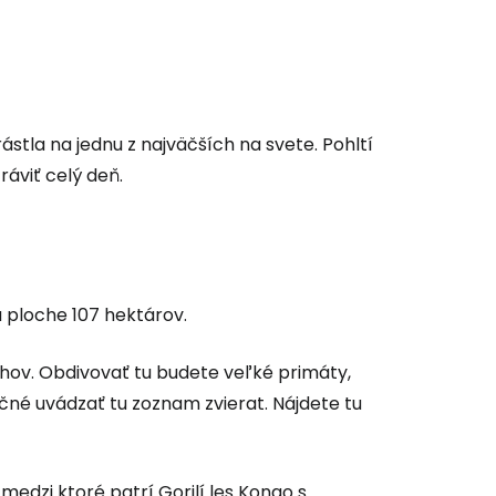
stla na jednu z najväčších na svete. Pohltí
áviť celý deň.
 ploche 107 hektárov.
hov. Obdivovať tu budete veľké primáty,
čné uvádzať tu zoznam zvierat. Nájdete tu
medzi ktoré patrí Gorilí les Kongo s