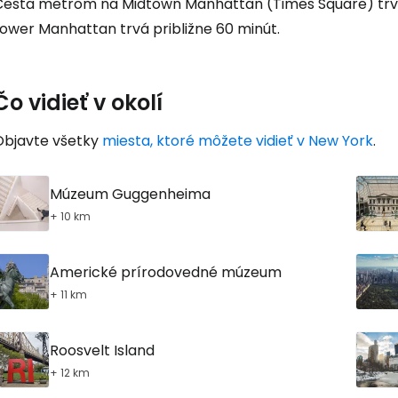
Cesta metrom na Midtown Manhattan (Times Square) trvá
Lower Manhattan trvá približne 60 minút.
Čo vidieť v okolí
Objavte všetky
miesta, ktoré môžete vidieť v New York
.
Múzeum Guggenheima
+ 10 km
Americké prírodovedné múzeum
+ 11 km
Roosvelt Island
+ 12 km