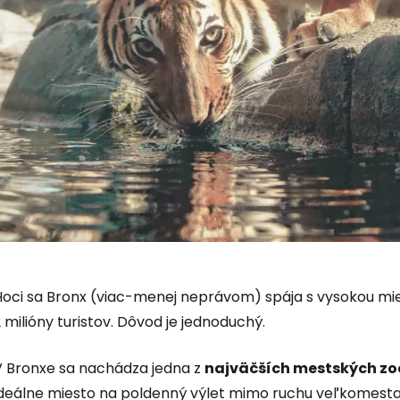
Hoci sa Bronx (viac-menej neprávom) spája s vysokou mier
 milióny turistov. Dôvod je jednoduchý.
V Bronxe sa nachádza jedna z
najväčších mestských zo
ideálne miesto na poldenný výlet mimo ruchu veľkomesta