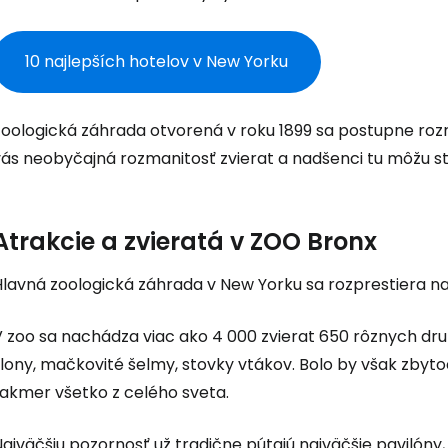
10 najlepších hotelov v New Yorku
oologická záhrada otvorená v roku 1899 sa postupne rozrá
ás neobyčajná rozmanitosť zvierat a nadšenci tu môžu str
Atrakcie a zvieratá v ZOO Bronx
Hlavná zoologická záhrada v New Yorku sa rozprestiera na
V zoo sa nachádza viac ako 4 000 zvierat 650 rôznych dru
lony, mačkovité šelmy, stovky vtákov. Bolo by však zbyto
takmer všetko z celého sveta.
ajväčšiu pozornosť už tradične pútajú najväčšie pavilóny, 