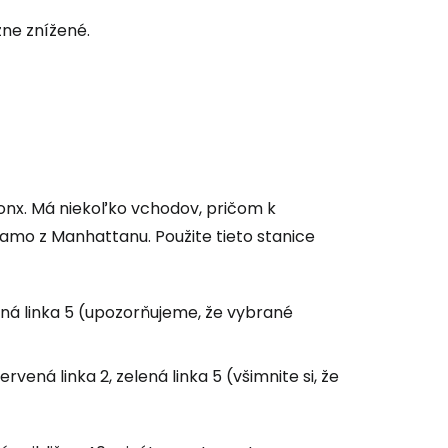
ačovať na Facebooku
ne znížené.
ačovať s e-mailom
onx. Má niekoľko vchodov, pričom k
mo z Manhattanu. Použite tieto stanice
lená linka 5 (upozorňujeme, že vybrané
ená linka 2, zelená linka 5 (všimnite si, že