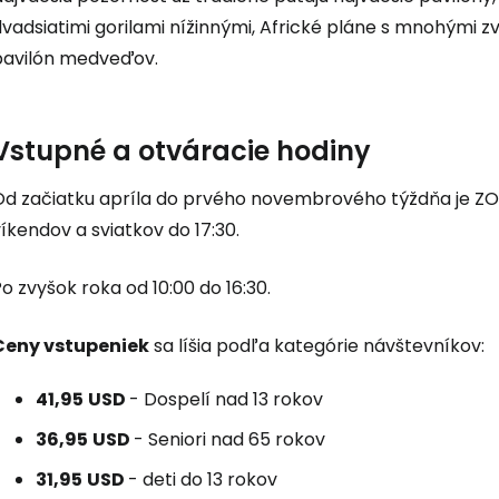
vadsiatimi gorilami nížinnými, Africké pláne s mnohými z
pavilón medveďov.
Vstupné a otváracie hodiny
Prihláste sa
Od začiatku apríla do prvého novembrového týždňa je ZOO
íkendov a sviatkov do 17:30.
Cestee
o zvyšok roka od 10:00 do 16:30.
Ceny vstupeniek
sa líšia podľa kategórie návštevníkov:
... celosvetovej komunity cestovate
41,95
USD
- Dospelí nad 13 rokov
Pokrač
36,95
USD
- Seniori nad 65 rokov
31,95
USD
- deti do 13 rokov