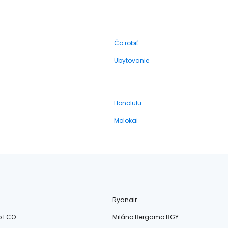
Čo robiť
Ubytovanie
Honolulu
Molokai
Ryanair
o FCO
Miláno Bergamo BGY