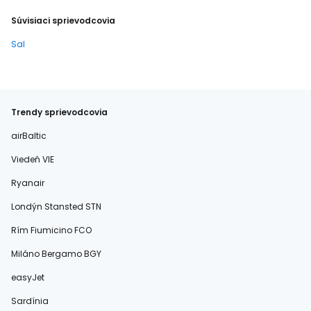
Súvisiaci sprievodcovia
Sal
Trendy sprievodcovia
airBaltic
Viedeň VIE
Ryanair
Londýn Stansted STN
Rím Fiumicino FCO
Miláno Bergamo BGY
easyJet
Sardínia