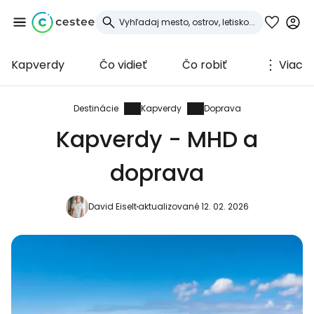
Kapverdy
Čo vidieť
Čo robiť
Viac
Prihláste sa do
služby Cestee
Destinácie
Kapverdy
Doprava
Kapverdy - MHD a
... celosvetovej komunity cestovateľov
doprava
Pokračovať so službou Google
David Eiselt
aktualizované 12. 02. 2026
Pokračovať na Facebooku
Pokračovať s e-mailom