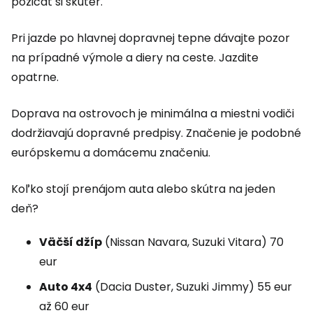
požičať si skúter.
Pri jazde po hlavnej dopravnej tepne dávajte pozor
na prípadné výmole a diery na ceste. Jazdite
opatrne.
Doprava na ostrovoch je minimálna a miestni vodiči
dodržiavajú dopravné predpisy. Značenie je podobné
európskemu a domácemu značeniu.
Koľko stojí prenájom auta alebo skútra na jeden
deň?
Väčší džíp
(Nissan Navara, Suzuki Vitara) 70
eur
Auto 4x4
(Dacia Duster, Suzuki Jimmy) 55 eur
až 60 eur