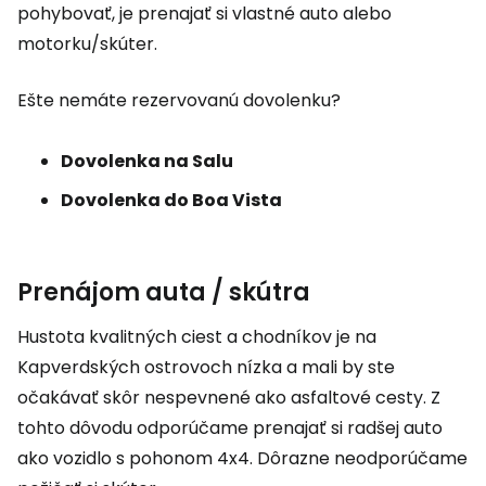
pohybovať, je prenajať si vlastné auto alebo
motorku/skúter.
Ešte nemáte rezervovanú dovolenku?
Dovolenka na Salu
Dovolenka do Boa Vista
Prenájom auta / skútra
Hustota kvalitných ciest a chodníkov je na
Kapverdských ostrovoch nízka a mali by ste
očakávať skôr nespevnené ako asfaltové cesty. Z
tohto dôvodu odporúčame prenajať si radšej auto
ako vozidlo s pohonom 4x4. Dôrazne neodporúčame