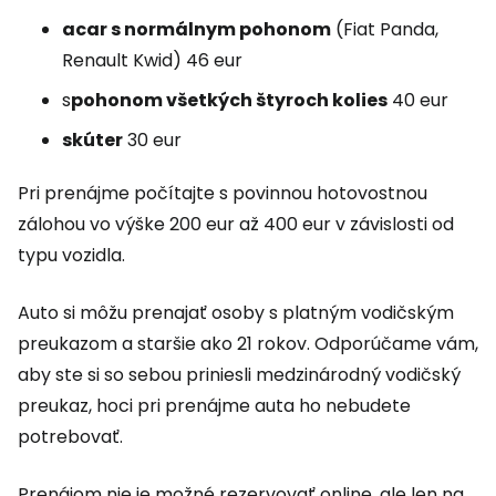
acar s normálnym pohonom
(Fiat Panda,
Renault Kwid) 46 eur
s
pohonom všetkých štyroch kolies
40 eur
skúter
30 eur
Pri prenájme počítajte s povinnou hotovostnou
zálohou vo výške 200 eur až 400 eur v závislosti od
typu vozidla.
Auto si môžu prenajať osoby s platným vodičským
preukazom a staršie ako 21 rokov. Odporúčame vám,
aby ste si so sebou priniesli medzinárodný vodičský
preukaz, hoci pri prenájme auta ho nebudete
potrebovať.
Prenájom nie je možné rezervovať online, ale len na