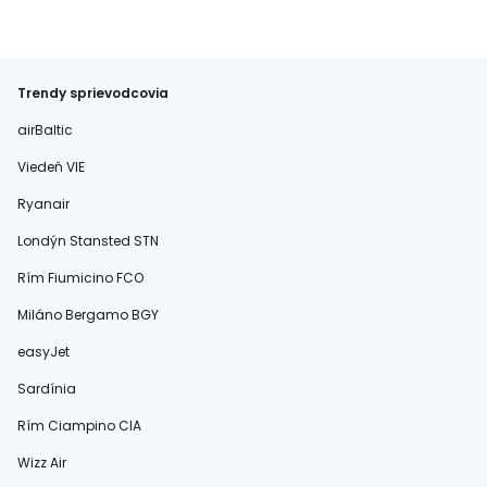
Trendy sprievodcovia
airBaltic
Viedeň VIE
Ryanair
Londýn Stansted STN
Rím Fiumicino FCO
Miláno Bergamo BGY
easyJet
Sardínia
Rím Ciampino CIA
Wizz Air