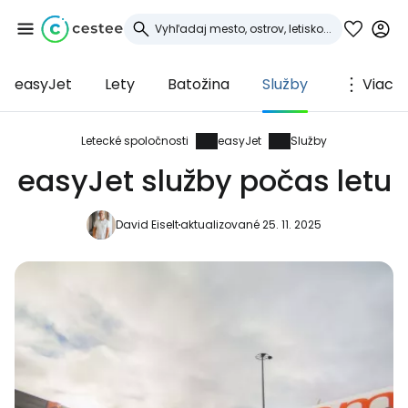
easyJet
Lety
Batožina
Služby
Viac
Prihláste sa do
služby Cestee
Letecké spoločnosti
easyJet
Služby
easyJet služby počas letu
... celosvetovej komunity cestovateľov
David Eiselt
aktualizované 25. 11. 2025
Pokračovať so službou Google
Pokračovať na Facebooku
Pokračovať s e-mailom