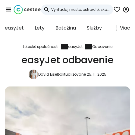
easyJet
Lety
Batožina
Služby
Viac
Prihláste sa do
služby Cestee
Letecké spoločnosti
easyJet
Odbavenie
easyJet odbavenie
... celosvetovej komunity cestovateľov
David Eiselt
aktualizované 25. 11. 2025
Pokračovať so službou Google
Pokračovať na Facebooku
Pokračovať s e-mailom