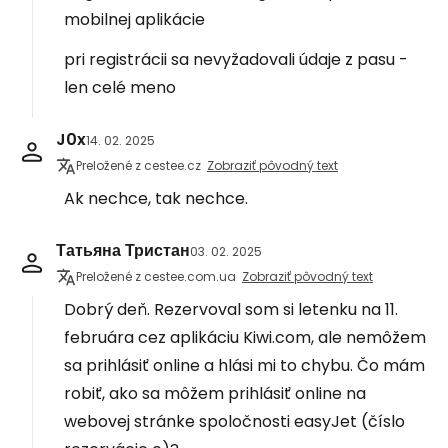
mobilnej aplikácie
pri registrácii sa nevyžadovali údaje z pasu -
len celé meno
J0x
14. 02. 2025
Preložené z cestee.cz
Zobraziť pôvodný text
Ak nechce, tak nechce.
Татьяна Тристан
03. 02. 2025
Preložené z cestee.com.ua
Zobraziť pôvodný text
Dobrý deň. Rezervoval som si letenku na 11.
februára cez aplikáciu Kiwi.com, ale nemôžem
sa prihlásiť online a hlási mi to chybu. Čo mám
robiť, ako sa môžem prihlásiť online na
webovej stránke spoločnosti easyJet (číslo