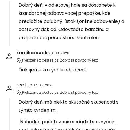
Dobrý deň, v odletovej hale sa dostanete k
štandardnej odbavovacej prepážke, kde
predložíte palubný lístok (online odbavenie) a
cestovný doklad. Odovzdáte batožinu a
prejdete bezpečnostnou kontrolou.
kamiladovole
23. 03. 2026
Preložené z cestee.cz
Zobraziť pôvodný text
Ďakujeme za rýchlu odpoveď!
real_p
02. 05. 2025
Preložené z cestee.cz
Zobraziť pôvodný text
Dobrý deň, má niekto skutočné skúsenosti s
týmto tvrdením:
"Náhodné prideľovanie sedadiel sa zvyčajne
prideľuje skupinám spoločne - systém vás