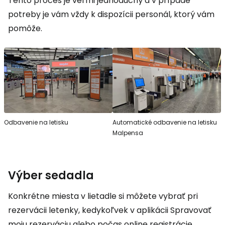
Tento proces je veľmi jednoduchý a v prípade
potreby je vám vždy k dispozícii personál, ktorý vám
pomôže.
Odbavenie na letisku
Automatické odbavenie na letisku
Malpensa
Výber sedadla
Konkrétne miesta v lietadle si môžete vybrať pri
rezervácii letenky, kedykoľvek v aplikácii Spravovať
moju rezerváciu alebo počas online registrácie.