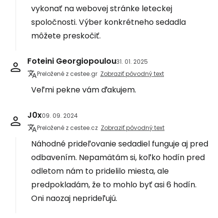
vykonať na webovej stránke leteckej
spoločnosti. Výber konkrétneho sedadla
môžete preskočiť.
Foteini Georgiopoulou
31. 01. 2025
Preložené z cestee.gr
Zobraziť pôvodný text
Veľmi pekne vám ďakujem.
J0x
09. 09. 2024
Preložené z cestee.cz
Zobraziť pôvodný text
Náhodné prideľovanie sedadiel funguje aj pred
odbavením. Nepamätám si, koľko hodín pred
odletom nám to pridelilo miesta, ale
predpokladám, že to mohlo byť asi 6 hodín.
Oni naozaj neprideľujú.