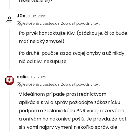
rezervácie e)?
J0x
03. 02. 2025
Preložené z cestee.cz
Zobraziť pôvodný text
Po prvé: kontaktujte Kiwi (otázkou je, či to bude
mať nejaký zmysel).
Po druhé: poučte sa zo svojej chyby a už nikdy
nič od Kiwi nekupujte.
cali
03. 02. 2025
Preložené z cestee.cz
Zobraziť pôvodný text
V ideálnom prípade prostredníctvom
aplikácie Kiwi a správ požiadajte zákaznícku
podporu o zaslanie kódu PNR vašej rezervácie
a oni vám ho nakoniec pošlú. Je pravda, že bot
si s vami najprv vymení niekoľko správ, ale