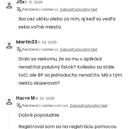
J0x
11. 01. 2026
Preložené z cestee.cz
Zobraziť pôvodný text
Iba cez uličku alebo za ním, aj keď sú vedľa
seba voľné miesta.
Martin33
21. 02. 2025
Preložené z cestee.cz
Zobraziť pôvodný text
Stalo sa niekomu, že sa mu v aplikácii
nenačítal palubný lístok? Koliesko sa stále
točí, ale BP sa jednoducho nenačíta. Má s tým
niekto skúsenosti?
Настя М
14. 02. 2025
Preložené z cestee.com.ua
Zobraziť pôvodný text
Dobré popoludnie
Registroval som sa na registráciu pomocou