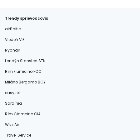
Trendy sprievodcovia
airBaltic
Viedeň VIE
Ryanair
Londýn Stansted STN
Rím Fiumicino FCO
Miláno Bergamo BGY
easyJet
Sardínia
Rím Ciampino CIA
Wizz Air
Travel Service