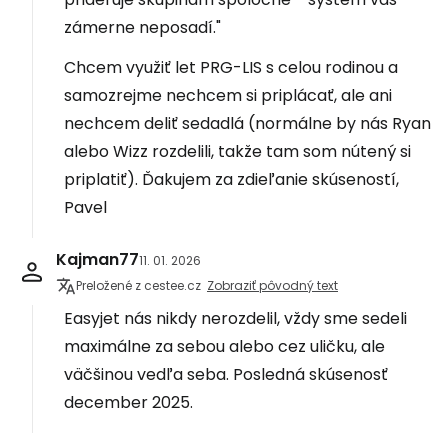
zámerne neposadí."
Chcem využiť let PRG-LIS s celou rodinou a
samozrejme nechcem si priplácať, ale ani
nechcem deliť sedadlá (normálne by nás Ryan
alebo Wizz rozdelili, takže tam som nútený si
priplatiť). Ďakujem za zdieľanie skúseností,
Pavel
Kajman77
11. 01. 2026
Preložené z cestee.cz
Zobraziť pôvodný text
Easyjet nás nikdy nerozdelil, vždy sme sedeli
maximálne za sebou alebo cez uličku, ale
väčšinou vedľa seba. Posledná skúsenosť
december 2025.