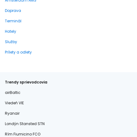
Amsterdam AMS
Doprava
Terminál
Hotely
Služby
Prílety a odlety
Trendy sprievodcovia
airBaltic
Viedeň VIE
Ryanair
Londýn Stansted STN
Rím Fiumicino FCO