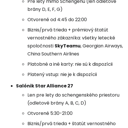
Pre lety mimo Schengenu (len odletové
brány D, E, F, G)
Otvorené od 4:45 do 22:00
Biznis/prvá trieda + prémiový štatút
vernostného zákazníka: všetky letecké
spoločnosti
SkyTeamu
, Georgian Airways,
China Southern Airlines
Platobné a iné karty: nie sú k dispozícii
Platený vstup: nie je k dispozícii
Salónik Star Alliance 27
Len pre lety do schengenského priestoru
(odletové brány A, B, C, D)
Otvorené 5:30-21:00
Biznis/prvá trieda + štatút vernostného