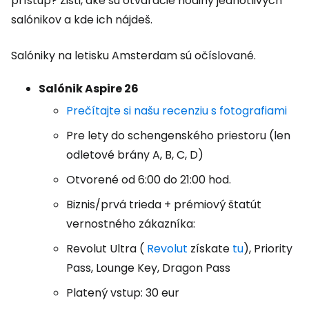
prístup? Zisti, aké sú otváracie hodiny jednotlivých
salónikov a kde ich nájdeš.
Salóniky na letisku Amsterdam sú očíslované.
Salónik Aspire 26
Prečítajte si našu recenziu s fotografiami
Pre lety do schengenského priestoru (len
odletové brány A, B, C, D)
Otvorené od 6:00 do 21:00 hod.
Biznis/prvá trieda + prémiový štatút
vernostného zákazníka:
Revolut Ultra (
Revolut
získate
tu
), Priority
Pass, Lounge Key, Dragon Pass
Platený vstup: 30 eur