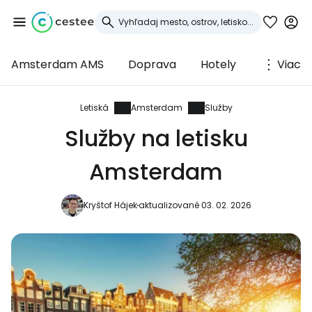
Amsterdam AMS
Doprava
Hotely
Viac
Prihláste sa do
služby Cestee
Letiská
Amsterdam
Služby
Služby na letisku
... celosvetovej komunity cestovateľov
Amsterdam
Pokračovať so službou Google
Kryštof Hájek
aktualizované 03. 02. 2026
Pokračovať na Facebooku
Pokračovať s e-mailom