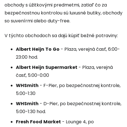
obchody s úžitkovými predmetmi, zatiaľ čo za
bezpečnostnou kontrolou sú luxusné butiky, obchody
so suvenírmi alebo duty-free.
V týchto obchodoch sa dajú kúpiť bežné potraviny:
Albert
Heijn
To
Go
- Plaza, verejná časť, 6:00-
23:00 hod.
Albert
Heijn
Supermarket
- Plaza, verejná
časť, 5:00-0:00
WHSmith
-
F-Pier
, po bezpečnostnej kontrole,
5:00-1:30
WHSmith
-
D-Pier
, po bezpečnostnej kontrole,
5:00-1:30 hod.
Fresh
Food
Market
-
Lounge
4, po