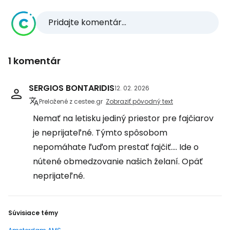
Pridajte komentár...
1 komentár
SERGIOS BONTARIDIS
12. 02. 2026
Preložené z cestee.gr
Zobraziť pôvodný text
Nemať na letisku jediný priestor pre fajčiarov
je neprijateľné. Týmto spôsobom
nepomáhate ľuďom prestať fajčiť.... Ide o
nútené obmedzovanie našich želaní. Opäť
neprijateľné.
Súvisiace témy