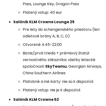
Pass, Lounge Key, Dragon Pass
Platený vstup: 40 eur
Salónik KLM Crowne Lounge 25
Pre lety do schengenského priestoru (len
odletové brány A, B, C, D)
Otvorené 4:45-22:00
Biznis/prvá trieda + prémiový štatút
vernostného zákazníka: všetky letecké
spoločnosti
SkyTeamu
, Georgian Airways,
China Southern Airlines
Platobné a iné karty: nie sú k dispozícii
Platený vstup: nie je k dispozícii
Salónik KLM Crowne 52