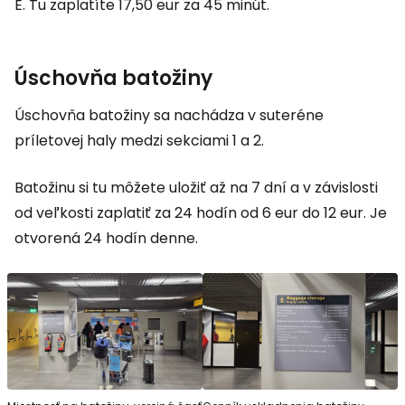
E. Tu zaplatíte 17,50 eur za 45 minút.
Úschovňa batožiny
Úschovňa batožiny sa nachádza v suteréne
príletovej haly medzi sekciami 1 a 2.
Batožinu si tu môžete uložiť až na 7 dní a v závislosti
od veľkosti zaplatiť za 24 hodín od 6 eur do 12 eur. Je
otvorená 24 hodín denne.