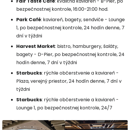
Fair
Taste
Café
: kvalitná kaviareň -
B-Pier
, po
bezpečnostnej kontrole, 16:00-21:00 hod.
Park
Café
: kaviareň, bagety, sendviče -
Lounge
1, po bezpečnostnej kontrole, 24 hodín denne, 7
dní v týždni
Harvest
Market
: bistro, hamburgery, šaláty,
bagety -
D-Pier
, po bezpečnostnej kontrole, 24
hodín denne, 7 dní v týždni
Starbucks
: rýchle občerstvenie a kaviareň -
Plaza, verejný priestor, 24 hodín denne, 7 dní v
týždni
Starbucks
: rýchle občerstvenie a kaviareň -
Lounge
1, po bezpečnostnej kontrole, 24/7