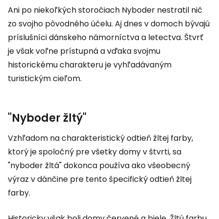
Ani po niekoľkých storočiach Nyboder nestratil nič
zo svojho pôvodného účelu. Aj dnes v domoch bývajú
príslušníci dánskeho námorníctva a letectva. Štvrť
je však voľne prístupná a vďaka svojmu
historickému charakteru je vyhľadávaným
turistickým cieľom.
"Nyboder žltý"
Vzhľadom na charakteristický odtieň žltej farby,
ktorý je spoločný pre všetky domy v štvrti, sa
"nyboder žltá" dokonca používa ako všeobecný
výraz v dánčine pre tento špecifický odtieň žltej
farby.
Historicky však boli domy červené a biele. Žltú farbu