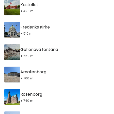
Kastellet
+ 490 m
Frederiks Kirke
+ 510 m
Gefionova fontána
+ 650 m
Amalienborg
+ 700 m
Rosenborg
+ 740 m