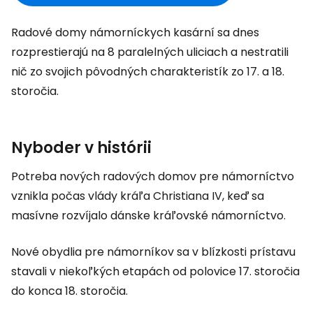
Radové domy námorníckych kasární sa dnes
rozprestierajú na 8 paralelných uliciach a nestratili
nič zo svojich pôvodných charakteristík zo 17. a 18.
storočia.
Nyboder v histórii
Potreba nových radových domov pre námorníctvo
vznikla počas vlády kráľa Christiana IV, keď sa
masívne rozvíjalo dánske kráľovské námorníctvo.
Nové obydlia pre námorníkov sa v blízkosti prístavu
stavali v niekoľkých etapách od polovice 17. storočia
do konca 18. storočia.