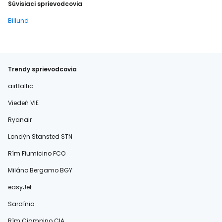
Súvisiaci sprievodcovia
Billund
Trendy sprievodcovia
airBaltic
Viedeň VIE
Ryanair
Londýn Stansted STN
Rím Fiumicino FCO
Miláno Bergamo BGY
easyJet
Sardínia
Rím Ciampino CIA