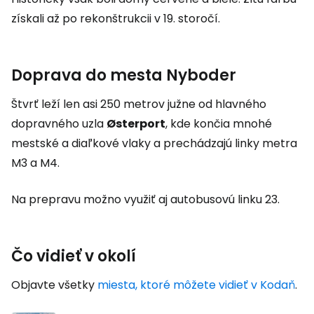
získali až po rekonštrukcii v 19. storočí.
Doprava do mesta Nyboder
Štvrť leží len asi 250 metrov južne od hlavného
dopravného uzla
Østerport
, kde končia mnohé
mestské a diaľkové vlaky a prechádzajú linky metra
M3 a M4.
Na prepravu možno využiť aj autobusovú linku 23.
Čo vidieť v okolí
Objavte všetky
miesta, ktoré môžete vidieť v Kodaň
.