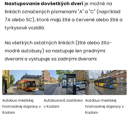
Nastupovanie do
všetkých
dverí
je možné na
linkách označených písmenami "A" a "C" (napríklad
7A alebo 5C), ktoré majú žlté a červené alebo žlté a
tyrkysové vozidlá.
Na všetkých ostatných linkách (žlté alebo žlto-
modré autobusy) sa nastupuje len prednými
dverami a vystupuje sa zadnými dverami.
Autobus mestskej
Autobusová zastávka
Autobus mestskej
hromadnej dopravy v
v Kodani
hromadnej dopravy v
Kodani
Kodani