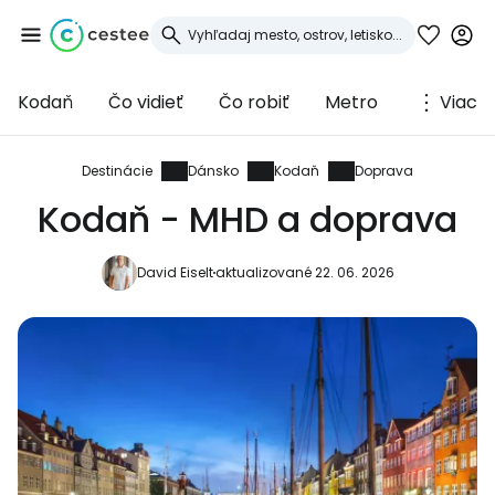
Kodaň
Čo vidieť
Čo robiť
Metro
Viac
Prihláste sa do
služby Cestee
Destinácie
Dánsko
Kodaň
Doprava
Kodaň - MHD a doprava
... celosvetovej komunity cestovateľov
David Eiselt
aktualizované 22. 06. 2026
Pokračovať so službou Google
Pokračovať na Facebooku
Pokračovať s e-mailom