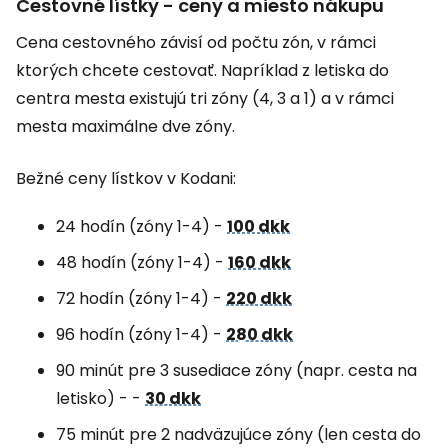
Cestovné lístky - ceny a miesto nákupu
Cena cestovného závisí od počtu zón, v rámci
ktorých chcete cestovať. Napríklad z letiska do
centra mesta existujú tri zóny (4, 3 a 1) a v rámci
mesta maximálne dve zóny.
Bežné ceny lístkov v Kodani:
24 hodín (zóny 1-4) -
100 dkk
48 hodín (zóny 1-4) -
160 dkk
72 hodín (zóny 1-4) -
220 dkk
96 hodín (zóny 1-4) -
280 dkk
90 minút pre 3 susediace zóny (napr. cesta na
letisko) - -
30 dkk
75 minút pre 2 nadväzujúce zóny (len cesta do