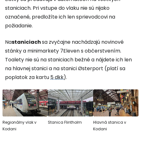
staniciach. Pri vstupe do vlaku nie sú nijako
označené, predložíte ich len sprievodcovi na
požiadanie.
Na
staniciach
sa zvyčajne nachádzajú novinové
stánky a minimarkety 7Eleven s občerstvením.
Toalety nie sú na staniciach bežné a nájdete ich len
na hlavnej stanici a na stanici Østerport (platí sa
poplatok za kartu
5 dkk
).
Regionálny vlak v
Stanica Flintholm
Hlavná stanica v
Kodani
Kodani