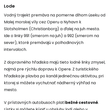
Lode
Vodný trajekt premáva na pomerne dlhom úseku od
Malej morskej víly cez Operu a Nyhavn k
Slotsholmen (Christianborg) a ďalej na juh mesta.
Ide o linky 991 (smerom na juh) a 992 (smerom na
sever), ktoré premávajú v polhodinových
intervaloch.
Z dopravného hľadiska majú tieto lodné linky zmysel,
najmä pre rýchlu dopravu k Opere. Z turistického
hľadiska je plavba po kanáli jedinečnou aktivitou, pri
ktorej si môžete vychutnať nádherný výhľad na
mesto.
V prístavných autobusoch platí
bežné cestovné
.
Lístky si môžete kúpiť u obsluhy lodí alebo v