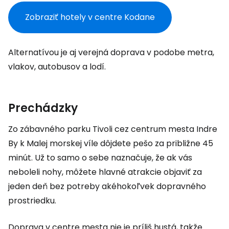
Zobraziť hotely v centre Kodane
Alternatívou je aj verejná doprava v podobe metra,
vlakov, autobusov a lodí.
Prechádzky
Zo zábavného parku Tivoli cez centrum mesta Indre
By k Malej morskej víle dôjdete pešo za približne 45
minút. Už to samo o sebe naznačuje, že ak vás
neboleli nohy, môžete hlavné atrakcie objaviť za
jeden deň bez potreby akéhokoľvek dopravného
prostriedku.
Doprava v centre mesta nie je príliš hustá, takže