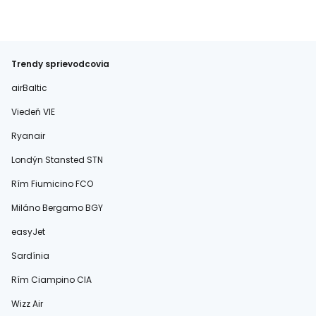
Trendy sprievodcovia
airBaltic
Viedeň VIE
Ryanair
Londýn Stansted STN
Rím Fiumicino FCO
Miláno Bergamo BGY
easyJet
Sardínia
Rím Ciampino CIA
Wizz Air