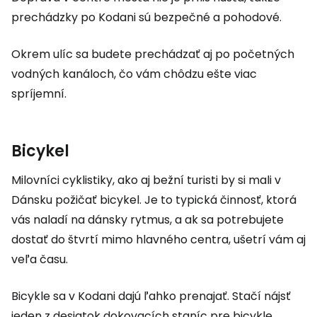
prechádzky po Kodani sú bezpečné a pohodové.
Okrem ulíc sa budete prechádzať aj po početných
vodných kanáloch, čo vám chôdzu ešte viac
spríjemní.
Bicykel
Milovníci cyklistiky, ako aj bežní turisti by si mali v
Dánsku požičať bicykel. Je to typická činnosť, ktorá
vás naladí na dánsky rytmus, a ak sa potrebujete
dostať do štvrtí mimo hlavného centra, ušetrí vám aj
veľa času.
Bicykle sa v Kodani dajú ľahko prenajať. Stačí nájsť
jeden z desiatok dokovacích staníc pre bicykle