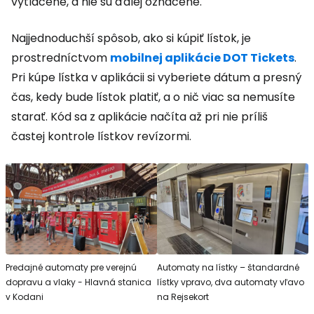
vytlačené, a nie sú ďalej označené.
Najjednoduchší spôsob, ako si kúpiť lístok, je
prostredníctvom
mobilnej aplikácie DOT Tickets
.
Pri kúpe lístka v aplikácii si vyberiete dátum a presný
čas, kedy bude lístok platiť, a o nič viac sa nemusíte
starať. Kód sa z aplikácie načíta až pri nie príliš
častej kontrole lístkov revízormi.
Predajné automaty pre verejnú
Automaty na lístky – štandardné
dopravu a vlaky - Hlavná stanica
lístky vpravo, dva automaty vľavo
v Kodani
na Rejsekort