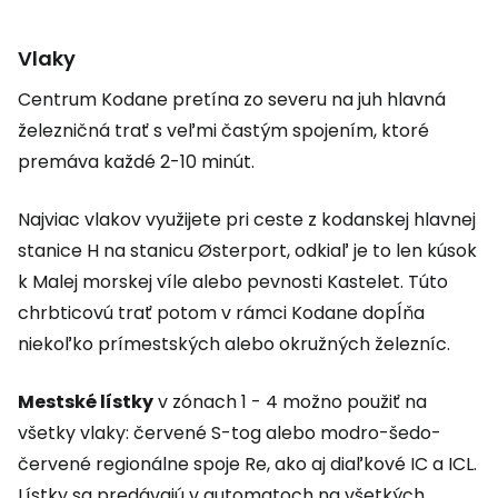
Vlaky
Centrum Kodane pretína zo severu na juh hlavná
železničná trať s veľmi častým spojením, ktoré
premáva každé 2-10 minút.
Najviac vlakov využijete pri ceste z kodanskej hlavnej
stanice H na stanicu Østerport, odkiaľ je to len kúsok
k Malej morskej víle alebo pevnosti Kastelet. Túto
chrbticovú trať potom v rámci Kodane dopĺňa
niekoľko prímestských alebo okružných železníc.
Mestské lístky
v zónach 1 - 4 možno použiť na
všetky vlaky: červené S-tog alebo modro-šedo-
červené regionálne spoje Re, ako aj diaľkové IC a ICL.
Lístky sa predávajú v automatoch na všetkých