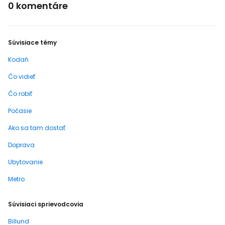
0 komentáre
Súvisiace témy
Kodaň
Čo vidieť
Čo robiť
Počasie
Ako sa tam dostať
Doprava
Ubytovanie
Metro
Súvisiaci sprievodcovia
Billund