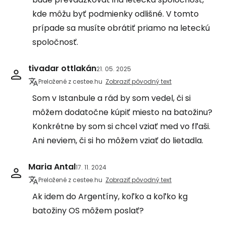
kde môžu byť podmienky odlišné. V tomto
prípade sa musíte obrátiť priamo na leteckú
spoločnosť.
tivadar ottlakán
21. 05. 2025
Preložené z cestee.hu
Zobraziť pôvodný text
Som v Istanbule a rád by som vedel, či si
môžem dodatočne kúpiť miesto na batožinu?
Konkrétne by som si chcel vziať med vo fľaši.
Ani neviem, či si ho môžem vziať do lietadla.
Maria Antal
17. 11. 2024
Preložené z cestee.hu
Zobraziť pôvodný text
Ak idem do Argentíny, koľko a koľko kg
batožiny OS môžem poslať?