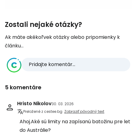
Zostali nejaké otázky?
Ak máte akékoľvek otázky alebo pripomienky k
článku...
Pridajte komentár...
5 komentáre
Hristo Nikolov
30. 03. 2026
Preložené z cestee.bg
Zobraziť pôvodný text
Ahoj.Aké sú limity na zapísanú batožinu pre let
do Austrálie?