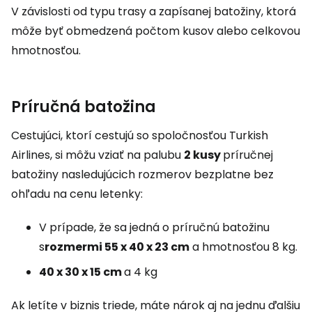
V závislosti od typu trasy a zapísanej batožiny, ktorá
môže byť obmedzená počtom kusov alebo celkovou
hmotnosťou.
Príručná batožina
Cestujúci, ktorí cestujú so spoločnosťou Turkish
Airlines, si môžu vziať na palubu
2 kusy
príručnej
batožiny nasledujúcich rozmerov bezplatne bez
ohľadu na cenu letenky:
V prípade, že sa jedná o príručnú batožinu
s
rozmermi 55 x 40 x 23 cm
a hmotnosťou 8 kg.
40 x 30 x 15 cm
a 4 kg
Ak letíte v biznis triede, máte nárok aj na jednu ďalšiu