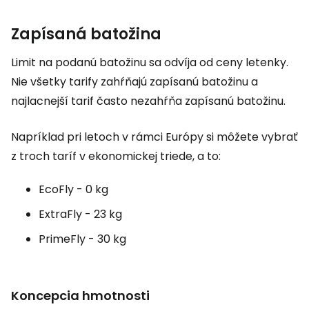
Zapísaná batožina
Limit na podanú batožinu sa odvíja od ceny letenky.
Nie všetky tarify zahŕňajú zapísanú batožinu a
najlacnejší tarif často nezahŕňa zapísanú batožinu.
Napríklad pri letoch v rámci Európy si môžete vybrať
z troch taríf v ekonomickej triede, a to:
EcoFly - 0 kg
ExtraFly - 23 kg
PrimeFly - 30 kg
Koncepcia hmotnosti