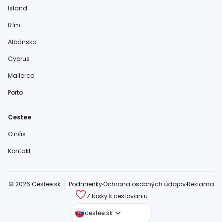
Island
Rím
Albánsko
Cyprus
Mallorca
Porto
Cestee
O nás
Kontakt
© 2026 Cestee.sk
Podmienky
Ochrana osobných údajov
Reklama
Z lásky k cestovaniu
cestee.com
cestee.sk