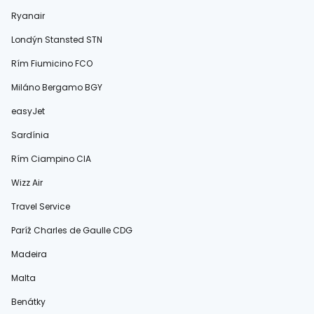
Ryanair
Londýn Stansted STN
Rím Fiumicino FCO
Miláno Bergamo BGY
easyJet
Sardínia
Rím Ciampino CIA
Wizz Air
Travel Service
Paríž Charles de Gaulle CDG
Madeira
Malta
Benátky