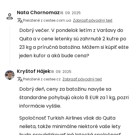
Nata Chornomaz
18. 09. 2025
Preložené z cestee.com.ua
Zobraziť pôvodný text
Dobrý večer. V pondelok letím z Varšavy do
Quita a v cene letenky sú zahrnuté 2 kufre po
23 kg a príručná batožina. Môžem si kúpiť ešte
jeden kufor a aká bude cena?
Kryštof Hájek
18. 09. 2025
Preložené z cestee.cz
Zobraziť pôvodný text
Dobrý deň, ceny za batožinu navyše sa
štandardne pohybujú okolo 8 EUR za 1 kg, pozri
informácie vyššie.
Spoločnosť Turkish Airlines však do Quita
nelieta, takže minimálne niektoré vaše lety
bude prevádzkovať iná letecká spoločnosť,