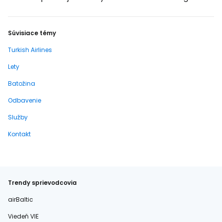
Súvisiace témy
Turkish Airlines
Lety
Batožina
Odbavenie
Služby
Kontakt
Trendy sprievodcovia
airBaltic
Viedeň VIE