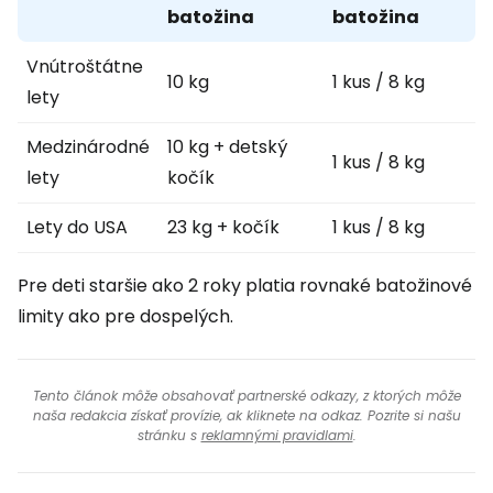
batožina
batožina
Vnútroštátne
10 kg
1 kus / 8 kg
lety
Medzinárodné
10 kg + detský
1 kus / 8 kg
lety
kočík
Lety do USA
23 kg + kočík
1 kus / 8 kg
Pre deti staršie ako 2 roky platia rovnaké batožinové
limity ako pre dospelých.
Tento článok môže obsahovať partnerské odkazy, z ktorých môže
naša redakcia získať provízie, ak kliknete na odkaz. Pozrite si našu
stránku s
reklamnými pravidlami
.