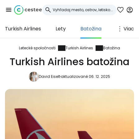
Turkish Airlines
Lety
Batožina
Viac
Prihláste sa do
služby Cestee
Letecké spoločnosti
Turkish Airlines
Batožina
Turkish Airlines batožina
... celosvetovej komunity cestovateľov
David Eiselt
aktualizované 06. 12. 2025
Pokračovať so službou Google
Pokračovať na Facebooku
Pokračovať s e-mailom