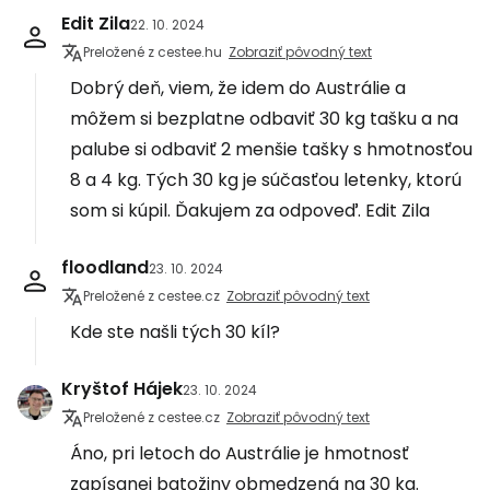
Edit Zila
22. 10. 2024
Preložené z cestee.hu
Zobraziť pôvodný text
Dobrý deň, viem, že idem do Austrálie a
môžem si bezplatne odbaviť 30 kg tašku a na
palube si odbaviť 2 menšie tašky s hmotnosťou
8 a 4 kg. Tých 30 kg je súčasťou letenky, ktorú
som si kúpil. Ďakujem za odpoveď. Edit Zila
floodland
23. 10. 2024
Preložené z cestee.cz
Zobraziť pôvodný text
Kde ste našli tých 30 kíl?
Kryštof Hájek
23. 10. 2024
Preložené z cestee.cz
Zobraziť pôvodný text
Áno, pri letoch do Austrálie je hmotnosť
zapísanej batožiny obmedzená na 30 kg.