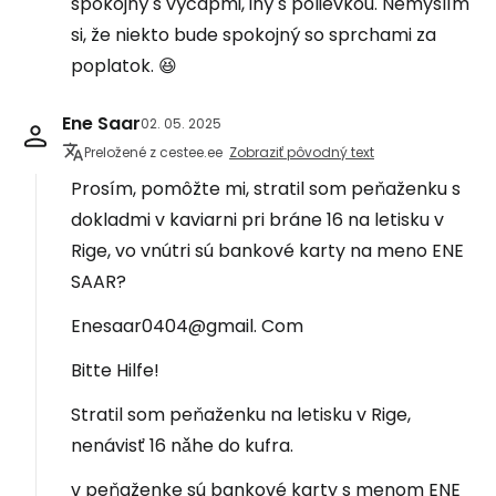
spokojný s výčapmi, iný s polievkou. Nemyslím
si, že niekto bude spokojný so sprchami za
poplatok. 😆
Ene Saar
02. 05. 2025
Preložené z cestee.ee
Zobraziť pôvodný text
Prosím, pomôžte mi, stratil som peňaženku s
dokladmi v kaviarni pri bráne 16 na letisku v
Rige, vo vnútri sú bankové karty na meno ENE
SAAR?
Enesaar0404@gmail. Com
Bitte Hilfe!
Stratil som peňaženku na letisku v Rige,
nenávisť 16 nǎhe do kufra.
v peňaženke sú bankové karty s menom ENE