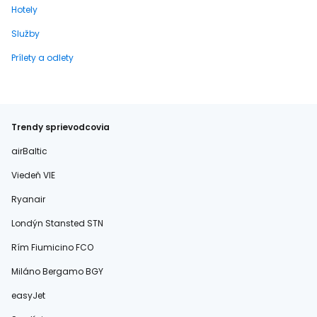
Hotely
Služby
Prílety a odlety
Trendy sprievodcovia
airBaltic
Viedeň VIE
Ryanair
Londýn Stansted STN
Rím Fiumicino FCO
Miláno Bergamo BGY
easyJet