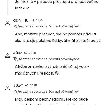
Je možné v prípade prestupu prenocovať na
letisku?
dan _10
15. 11. 2025
Preložené z cestee.cz
Zobraziť pôvodný text
Áno, môžete prespať, ale po polnoci prídu a
skontrolujú palubné lístky, či máte skorší odlet.
J0x
21. 07. 2025
Preložené z cestee.cz
Zobraziť pôvodný text
Chýba zmienka o strašne dôležitej veci -
masážnych kreslách. 😆
J0x
02. 07. 2025
Preložené z cestee.cz
Zobraziť pôvodný text
Majú celkom pekný salónik. Niekto bude