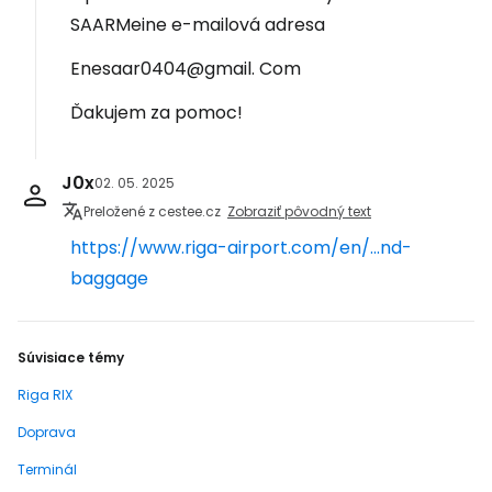
SAARMeine e-mailová adresa
Enesaar0404@gmail. Com
Ďakujem za pomoc!
J0x
02. 05. 2025
Preložené z cestee.cz
Zobraziť pôvodný text
https://www.riga-airport.com/en/...nd-
baggage
Súvisiace témy
Riga RIX
Doprava
Terminál