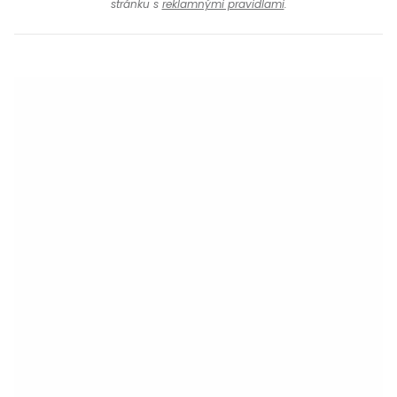
stránku s
reklamnými pravidlami
.