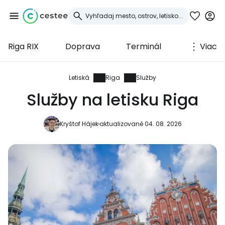
Riga RIX
Doprava
Terminál
Viac
Prihláste sa do
služby Cestee
Letiská
Riga
Služby
Služby na letisku Riga
... celosvetovej komunity cestovateľov
Kryštof Hájek
aktualizované 04. 08. 2026
Pokračovať so službou Google
Pokračovať na Facebooku
Pokračovať s e-mailom