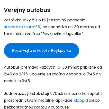
Verejný autobus
Zastávka linky číslo
15
(cestovný poriadok:
straeto.is/route-15
) sa nachádza asi 30 metrov od
terminálu a volá sa "Reykjavíkurflugvöllur".
Rezervujte si hotel v Reykjavíku
Autobus premáva každých 15-30 minút približne od
6:40 do 23:15. Spojenie sa začína v sobotu o 7:45 a v
nedeľu o 9:45.
Jednorazový lístok stojí
570 isk
a možno ho zaplatiť
prostredníctvom mobilnej aplikácie
Klappid
alebo
bezkontaktnou kartou v autobuse.