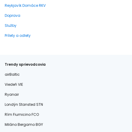
Reykjavík Domáce RKV
Doprava
Služby
Prílety a odlety
Trendy sprievodcovia
airBaltic
Viedeň VIE
Ryanair
Londýn Stansted STN
Rím Fiumicino FCO
Miláno Bergamo BGY