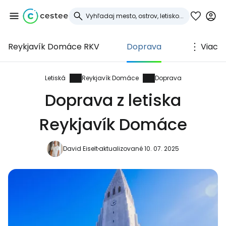
Reykjavík Domáce RKV
Doprava
Viac
Prihláste sa do
služby Cestee
Letiská
Reykjavík Domáce
Doprava
Doprava z letiska
... celosvetovej komunity cestovateľov
Reykjavík Domáce
Pokračovať so službou Google
David Eiselt
aktualizované 10. 07. 2025
Pokračovať na Facebooku
Pokračovať s e-mailom