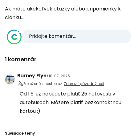
Ak máte akékoľvek otázky alebo pripomienky k
článku...
Pridajte komentár...
1 komentár
Barney Flyer
10. 07. 2025
Preložené z cestee.cz
Zobraziť pôvodný text
Od 1.6. už nebudete platiť 25 hotovosti v
autobusoch. Môžete platiť bezkontaktnou
kartou :)
Súvisiace témy