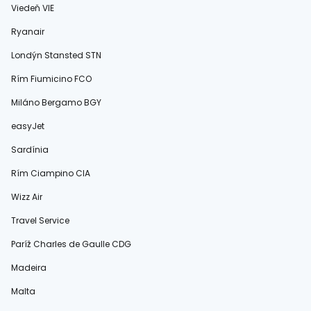
Viedeň VIE
Ryanair
Londýn Stansted STN
Rím Fiumicino FCO
Miláno Bergamo BGY
easyJet
Sardínia
Rím Ciampino CIA
Wizz Air
Travel Service
Paríž Charles de Gaulle CDG
Madeira
Malta