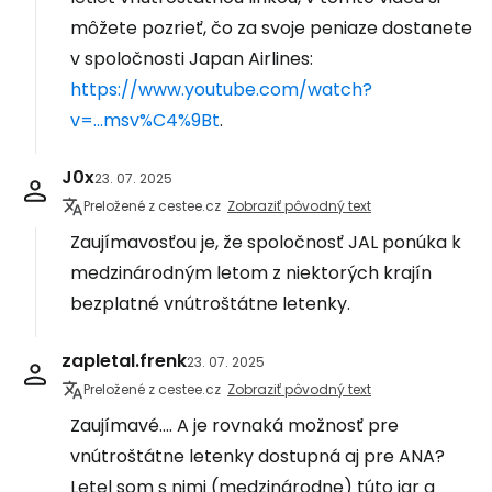
môžete pozrieť, čo za svoje peniaze dostanete
v spoločnosti Japan Airlines:
https://www.youtube.com/watch?
v=...msv%C4%9Bt
.
J0x
23. 07. 2025
Preložené z cestee.cz
Zobraziť pôvodný text
Zaujímavosťou je, že spoločnosť JAL ponúka k
medzinárodným letom z niektorých krajín
bezplatné vnútroštátne letenky.
zapletal.frenk
23. 07. 2025
Preložené z cestee.cz
Zobraziť pôvodný text
Zaujímavé.... A je rovnaká možnosť pre
vnútroštátne letenky dostupná aj pre ANA?
Letel som s nimi (medzinárodne) túto jar a