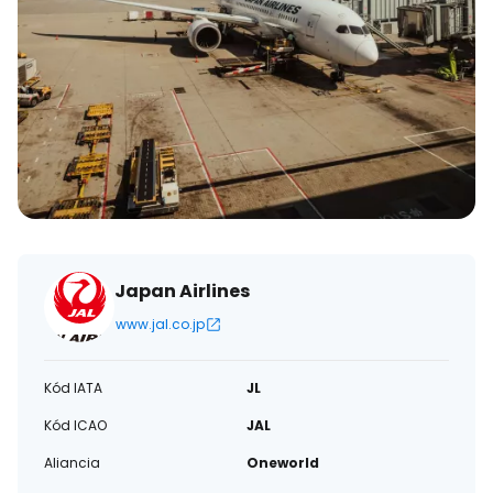
Japan Airlines
www.jal.co.jp
Kód IATA
JL
Kód ICAO
JAL
Aliancia
Oneworld