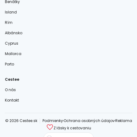
Benátky
Island
Rím
Albánsko
Cyprus
Mallorca
Porto
Cestee
O nás
Kontakt
© 2026 Cestee.sk
Podmienky
Ochrana osobných údajov
Reklama
Z lásky k cestovaniu
cestee.com