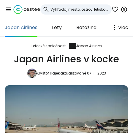
Japan Airlines
Lety
Batožina
Viac
Prihláste sa do
služby Cestee
Letecké spoločnosti
Japan Airlines
Japan Airlines v kocke
... celosvetovej komunity cestovateľov
Kryštof Hájek
aktualizované 07. 11. 2023
Pokračovať so službou Google
Pokračovať na Facebooku
Pokračovať s e-mailom