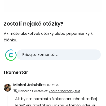
Zostali nejaké otázky?
Ak máte akékoľvek otázky alebo pripomienky k
článku...
Pridajte komentár...
1 komentár
Michal Jakubík
23. 07. 2025
Preložené z cestee.cz
Zobraziť pôvodný text
Ak by ste namiesto šinkansenu chceli radšej
letieť vnútroštátnou linkou, v tomto videu si