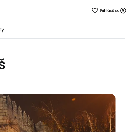
Prihlásiť sa
ty
š