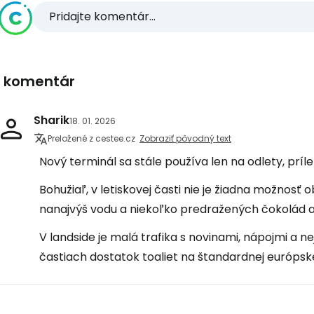
Pridajte komentár...
1 komentár
Sharik
18. 01. 2026
Preložené z cestee.cz
Zobraziť pôvodný text
Nový terminál sa stále používa len na odlety, príle
Bohužiaľ, v letiskovej časti nie je žiadna možnosť 
nanajvýš vodu a niekoľko predražených čokolád a s
V landside je malá trafika s novinami, nápojmi a 
častiach dostatok toaliet na štandardnej európske