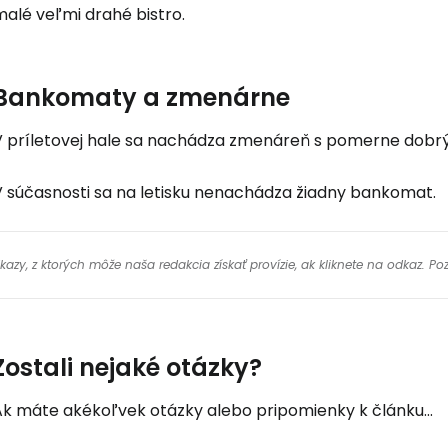
malé veľmi drahé bistro.
Bankomaty a zmenárne
V príletovej hale sa nachádza zmenáreň s pomerne do
V súčasnosti sa na letisku nenachádza žiadny bankomat.
y, z ktorých môže naša redakcia získať provízie, ak kliknete na odkaz. Poz
Zostali nejaké otázky?
Ak máte akékoľvek otázky alebo pripomienky k článku...