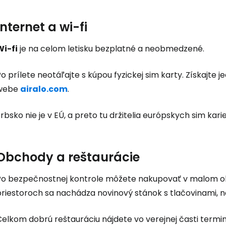
Internet a wi-fi
Prihláste sa
Wi-fi
je na celom letisku bezplatné a neobmedzené.
Cestee
o prílete neotáľajte s kúpou fyzickej sim karty. Získajte
webe
airalo.com
.
... celosvetovej komunity cestovate
rbsko nie je v EÚ, a preto tu držitelia európskych sim kari
Pokrač
Obchody a reštaurácie
Po bezpečnostnej kontrole môžete nakupovať v malom
Pokr
priestoroch sa nachádza novinový stánok s tlačovinami, n
elkom dobrú reštauráciu nájdete vo verejnej časti termin
Pokr