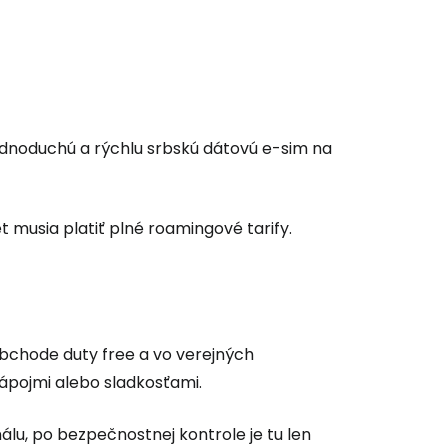
 do služby
 jednoduchú a rýchlu srbskú dátovú e-sim na
ľov
et musia platiť plné roamingové tarify.
ovať so službou Google
 obchode
duty free
a vo verejných
ačovať na Facebooku
ápojmi alebo sladkosťami.
álu, po bezpečnostnej kontrole je tu len
ačovať s e-mailom