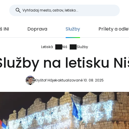
š INI
Doprava
Služby
Prílety a odle
Letiská
Niš
Služby
Služby na letisku Ni
Kryštof Hájek
aktualizované 10. 08. 2025