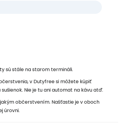
ty sú stále na starom termináli.
občerstvenia, v Dutyfree si môžete kúpiť
ušienok. Nie je tu ani automat na kávu atď.
nejakým občerstvením. Našťastie je v oboch
j úrovni.