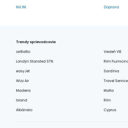
Niš INI
Doprava
Trendy sprievodcovia
airBaltic
Viedeň VIE
Londýn Stansted STN
Rím Fiumicin
easyJet
Sardínia
Wizz Air
Travel Service
Madeira
Malta
Island
Rím
Albánsko
Cyprus