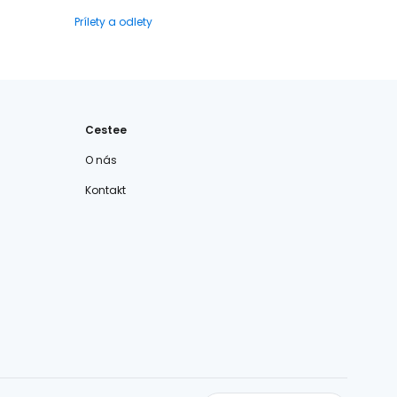
Prílety a odlety
Cestee
O nás
Kontakt
cestee.com