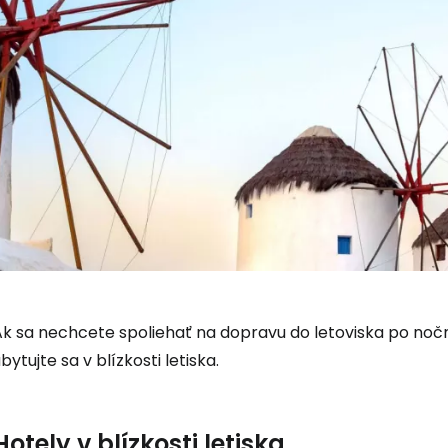
Ak sa nechcete spoliehať na dopravu do letoviska po no
Prihláste sa
bytujte sa v blízkosti letiska.
Cestee
Hotely v blízkosti letiska