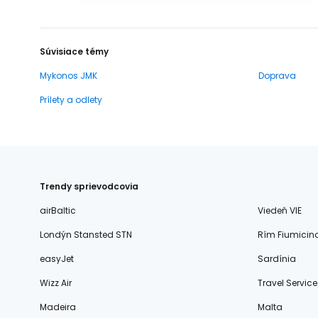
Súvisiace témy
Mykonos JMK
Doprava
Prílety a odlety
Trendy sprievodcovia
airBaltic
Viedeň VIE
Londýn Stansted STN
Rím Fiumicin
easyJet
Sardínia
Wizz Air
Travel Service
Madeira
Malta