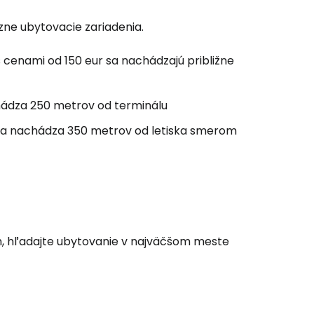
zne ubytovacie zariadenia.
ľov
 cenami od 150 eur sa nachádzajú približne
ovať so službou Google
hádza 250 metrov od terminálu
 sa nachádza 350 metrov od letiska smerom
ačovať na Facebooku
ačovať s e-mailom
m, hľadajte ubytovanie v najväčšom meste