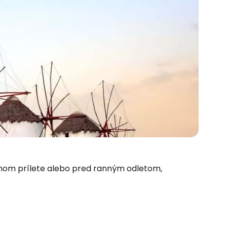
čnom prílete alebo pred ranným odletom,
 do služby