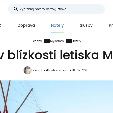
K
Doprava
Hotely
Služby
Pr
Letiská
Mykonos
Hotely
v blízkosti letiska
David Eiselt
aktualizované 18. 07. 2026