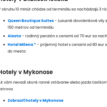
V okruhu 10 minút chôdze od terminálu sa nachádzajú 3 rô
... celosvetovej komunity cestovate
Queen Boutique Suites
- Luxusné dovolenkové vily s
Pokrač
150 metrov od terminálu
Alesta
- rodinný penzión s cenami od 70 eur sa nac
Hotel Milena *
- príjemný hotel s cenami od 90 eur
Pokr
do mesta
Pokr
Hotely v Mykonose
Ak vám nevadí skoré ranné vstávanie alebo jazda taxíko
strova.
Zobraziť hotely v Mykonose