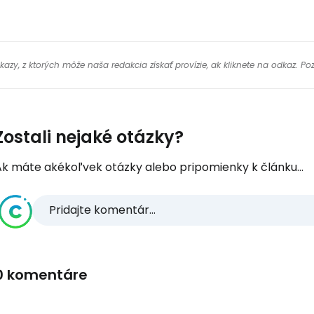
y, z ktorých môže naša redakcia získať provízie, ak kliknete na odkaz. Poz
Zostali nejaké otázky?
Ak máte akékoľvek otázky alebo pripomienky k článku...
Pridajte komentár...
0 komentáre