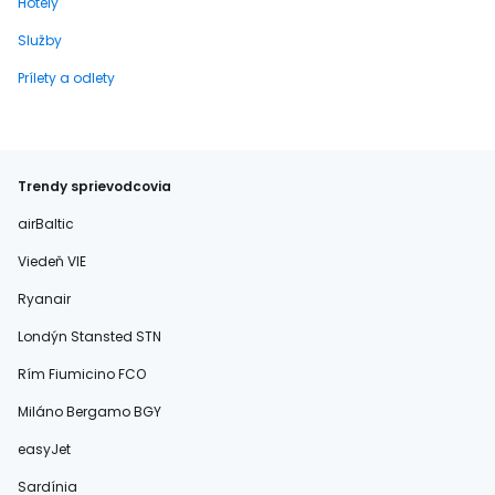
Hotely
Služby
Prílety a odlety
Trendy sprievodcovia
airBaltic
Viedeň VIE
Ryanair
Londýn Stansted STN
Rím Fiumicino FCO
Miláno Bergamo BGY
easyJet
Sardínia