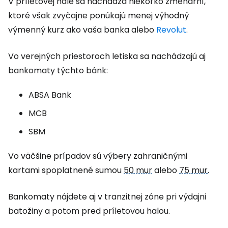
V príletovej hale sa nachádza niekoľko zmenární,
ktoré však zvyčajne ponúkajú menej výhodný
výmenný kurz ako vaša banka alebo
Revolut
.
Vo verejných priestoroch letiska sa nachádzajú aj
bankomaty týchto bánk:
ABSA Bank
MCB
SBM
Vo väčšine prípadov sú výbery zahraničnými
kartami spoplatnené sumou
50 mur
alebo
75 mur
.
Bankomaty nájdete aj v tranzitnej zóne pri výdajni
batožiny a potom pred príletovou halou.