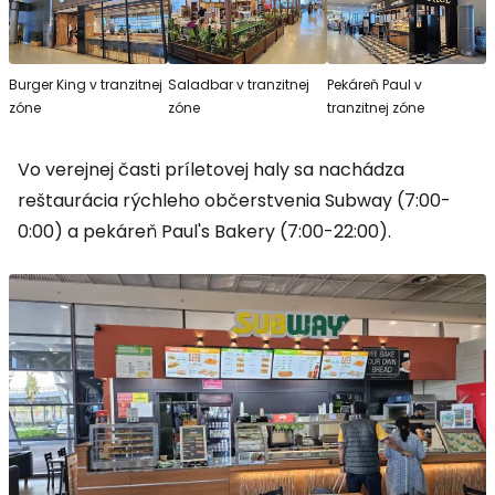
Burger King v tranzitnej
Saladbar v tranzitnej
Pekáreň Paul v
zóne
zóne
tranzitnej zóne
Vo verejnej časti príletovej haly sa nachádza
reštaurácia rýchleho občerstvenia Subway (7:00-
0:00) a pekáreň Paul's Bakery (7:00-22:00).