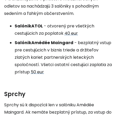
odletov sa nachádzajú 3 salóniky s pohodlným
sedením a ľahkým občerstvením.
Salónik
ATOL
- otvorený pre všetkých
cestujúcich za poplatok
40 eur
Salónik
Amédée
Maingard
- bezplatný vstup
pre cestujúcich v biznis triede a držiteľov
zlatých kariet partnerských leteckých
spoločností. Všetci ostatní cestujúci zaplatia za
prístup
50 eur
Sprchy
Sprchy sú k dispozícii len v salóniku Amédée
Maingard. Ak nemáte bezplatný prístup, za vstup do