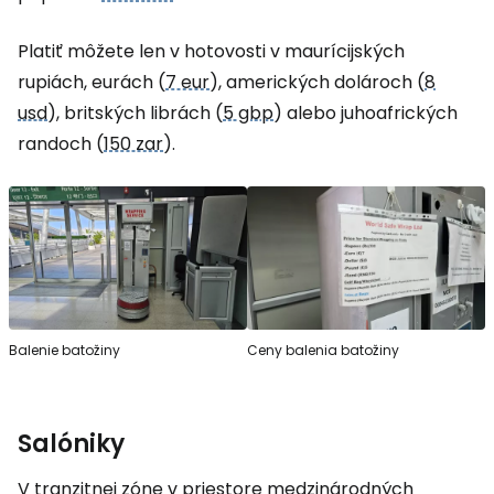
Platiť môžete len v hotovosti v maurícijských
rupiách, eurách (
7 eur
), amerických dolároch (
8
usd
), britských librách (
5 gbp
) alebo juhoafrických
randoch (
150 zar
).
Balenie batožiny
Ceny balenia batožiny
Salóniky
V tranzitnej zóne v priestore medzinárodných