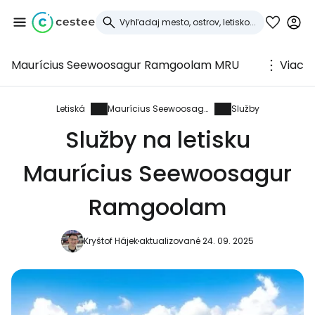
Maurícius Seewoosagur Ramgoolam MRU
Viac
Prihláste sa do
služby Cestee
Letiská
Maurícius Seewoosagur Ramgoolam
Služby
Služby na letisku
... celosvetovej komunity cestovateľov
Maurícius Seewoosagur
Pokračovať so službou Google
Ramgoolam
Kryštof Hájek
aktualizované 24. 09. 2025
Pokračovať na Facebooku
Pokračovať s e-mailom