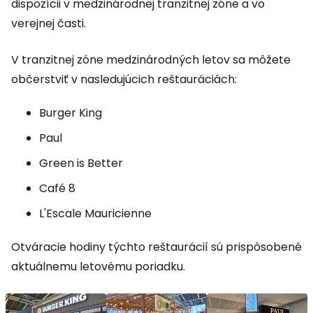
dispozícii v medzinárodnej tranzitnej zóne a vo
verejnej časti.
V tranzitnej zóne medzinárodných letov sa môžete
občerstviť v nasledujúcich reštauráciách:
Burger King
Paul
Green is Better
Café 8
L'Escale Mauricienne
Otváracie hodiny týchto reštaurácií sú prispôsobené
aktuálnemu letovému poriadku.