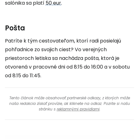
salónika sa platí
50 eur
.
Pošta
Patríte k tým cestovateľom, ktorí radi posielajú
pohľadnice zo svojich ciest? Vo verejných
priestoroch letiska sa nachádza pošta, ktorá je
otvorená v pracovné dni od 8:15 do 16:00 a v sobotu
od 8:15 do 11:45.
Tento článok môže obsahovať partnerské odkazy, z ktorých môže
naša redakcia získať provízie, ak kliknete na odkaz. Pozrite si našu
stránku s
reklamnými pravidlami
.