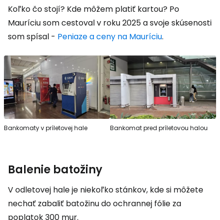
Koľko čo stojí? Kde môžem platiť kartou? Po
Mauríciu som cestoval v roku 2025 a svoje skúsenosti
som spísal -
Peniaze a ceny na Mauríciu
.
Bankomaty v príletovej hale
Bankomat pred príletovou halou
Balenie batožiny
V odletovej hale je niekoľko stánkov, kde si môžete
nechať zabaliť batožinu do ochrannej fólie za
poplatok
300 mur
.