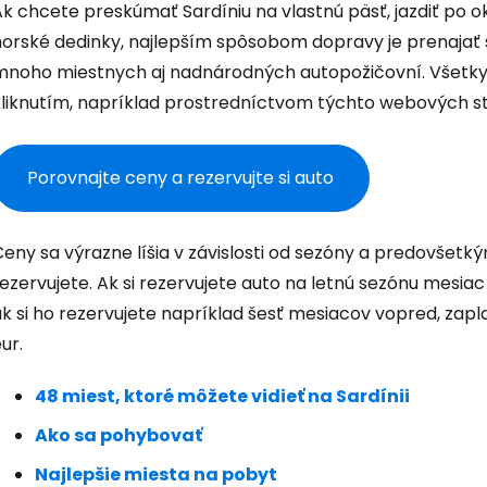
k chcete preskúmať Sardíniu na vlastnú päsť, jazdiť po o
orské dedinky, najlepším spôsobom dopravy je prenajať si
mnoho miestnych aj nadnárodných autopožičovní. Všetky
kliknutím, napríklad prostredníctvom týchto webových s
Porovnajte ceny a rezervujte si auto
eny sa výrazne líšia v závislosti od sezóny a predovšetk
ezervujete. Ak si rezervujete auto na letnú sezónu mesiac
k si ho rezervujete napríklad šesť mesiacov vopred, zapl
ur.
48 miest, ktoré môžete vidieť na Sardínii
Prihláste sa
Ako sa pohybovať
Najlepšie miesta na pobyt