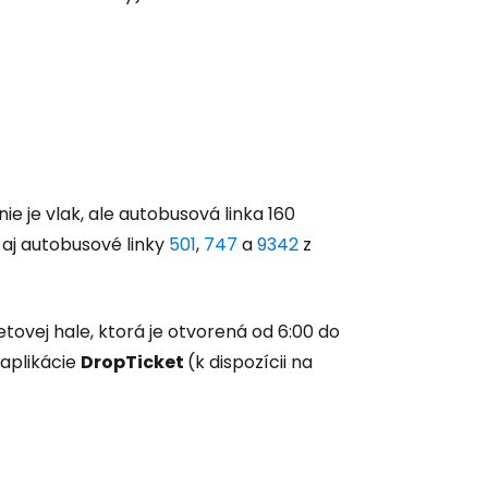
nie je vlak, ale autobusová linka 160
ú aj autobusové linky
501
,
747
a
9342
z
letovej hale, ktorá je otvorená od 6:00 do
 aplikácie
DropTicket
(k dispozícii na