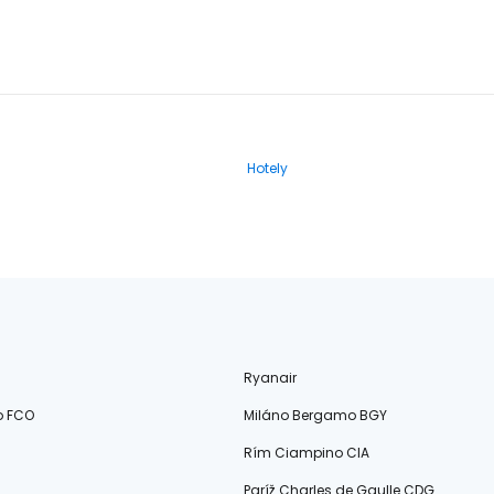
Hotely
Ryanair
o FCO
Miláno Bergamo BGY
Rím Ciampino CIA
Paríž Charles de Gaulle CDG