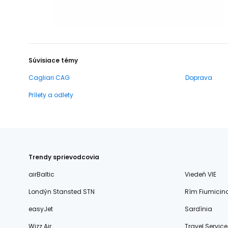
Súvisiace témy
Cagliari CAG
Doprava
Prílety a odlety
Trendy sprievodcovia
airBaltic
Viedeň VIE
Londýn Stansted STN
Rím Fiumicin
easyJet
Sardínia
Wizz Air
Travel Service