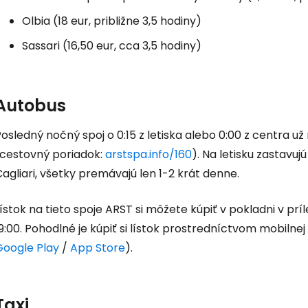
Olbia (18 eur, približne 3,5 hodiny)
Sassari (16,50 eur, cca 3,5 hodiny)
Autobus
osledný nočný spoj o 0:15 z letiska alebo 0:00 z centra už 
(cestovný poriadok:
arstspa.info/160
). Na letisku zastavuj
agliari, všetky premávajú len 1-2 krát denne.
ístok na tieto spoje ARST si môžete kúpiť v pokladni v prí
9:00. Pohodlné je kúpiť si lístok prostredníctvom mobilnej
Google Play
/
App Store
).
Taxi