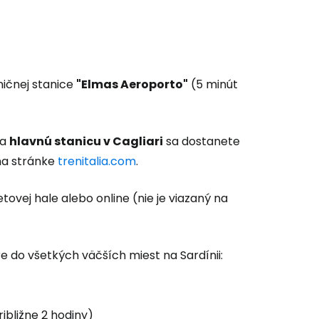
ľov
ničnej stanice
"Elmas Aeroporto"
(5 minút
ovať so službou Google
na
hlavnú stanicu v Cagliari
sa dostanete
ačovať na Facebooku
 na stránke
trenitalia.com
.
tovej hale alebo online (nie je viazaný na
ačovať s e-mailom
e do všetkých väčších miest na Sardínii:
ibližne 2 hodiny)