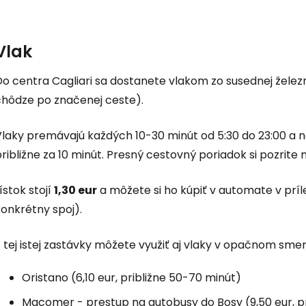
Cestee
... celosvetovej komunity cestovate
Vlak
Do centra Cagliari sa dostanete vlakom zo susednej želez
Pokrač
chôdze po značenej ceste).
Vlaky premávajú každých 10-30 minút od 5:30 do 23:00 a 
Pokr
ribližne za 10 minút. Presný cestovný poriadok si pozrite
ístok stojí
1,30 eur
a môžete si ho kúpiť v automate v príle
Pokr
onkrétny spoj).
 tej istej zastávky môžete využiť aj vlaky v opačnom smer
Oristano (6,10 eur, približne 50-70 minút)
Macomer - prestup na autobusy do Bosy (9,50 eur, pr