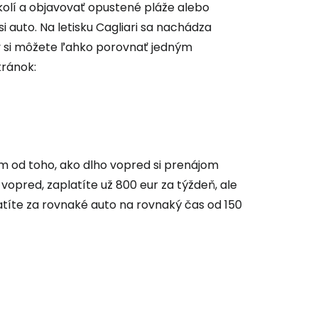
kolí a objavovať opustené pláže alebo
 auto. Na letisku Cagliari sa nachádza
 si môžete ľahko porovnať jedným
tránok:
ým od toho, ako dlho vopred si prenájom
 vopred, zaplatíte už 800 eur za týždeň, ale
atíte za rovnaké auto na rovnaký čas od 150
 do služby