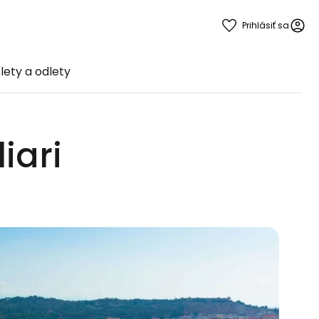
Prihlásiť sa
ílety a odlety
iari