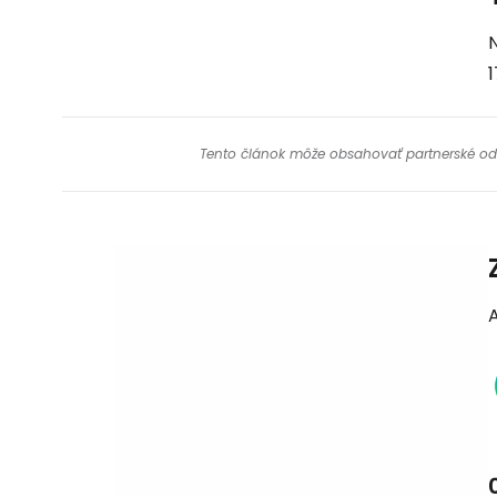
N
1
Tento článok môže obsahovať partnerské odkaz