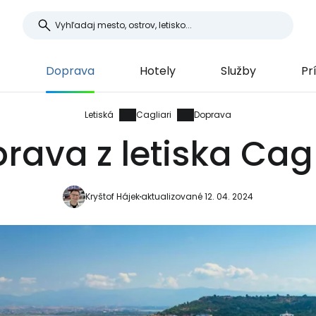
G
Doprava
Hotely
Služby
Pr
Letiská
Cagliari
Doprava
rava z letiska Cagl
Kryštof Hájek
aktualizované 12. 04. 2024