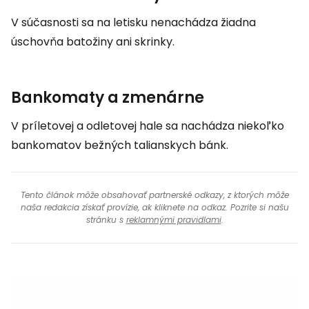
V súčasnosti sa na letisku nenachádza žiadna
úschovňa batožiny ani skrinky.
Bankomaty a zmenárne
V príletovej a odletovej hale sa nachádza niekoľko
bankomatov bežných talianskych bánk.
Tento článok môže obsahovať partnerské odkazy, z ktorých môže
naša redakcia získať provízie, ak kliknete na odkaz. Pozrite si našu
stránku s
reklamnými pravidlami
.