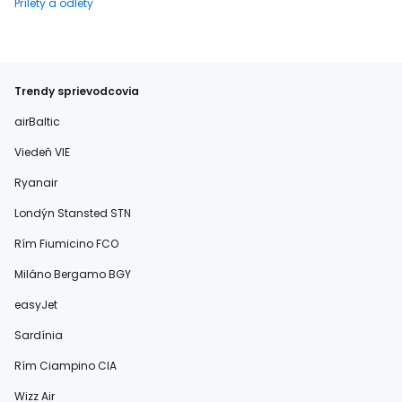
Prílety a odlety
Trendy sprievodcovia
airBaltic
Viedeň VIE
Ryanair
Londýn Stansted STN
Rím Fiumicino FCO
Miláno Bergamo BGY
easyJet
Sardínia
Rím Ciampino CIA
Wizz Air