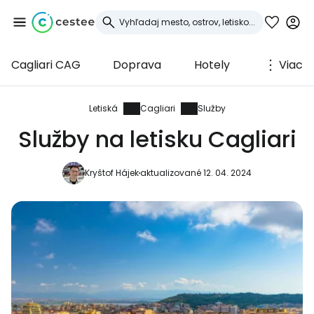
Cagliari CAG
Doprava
Hotely
Viac
Prihláste sa do
služby Cestee
Letiská
Cagliari
Služby
Služby na letisku Cagliari
... celosvetovej komunity cestovateľov
Kryštof Hájek
aktualizované 12. 04. 2024
Pokračovať so službou Google
Pokračovať na Facebooku
Pokračovať s e-mailom