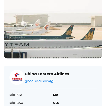
China Eastern Airlines
global.ceair.com
Kód IATA
MU
Kód ICAO
CES