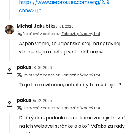
https://www.aeroroutes.com/eng/2...9-
cnnw25jp
Michal Jakubík
28. 01. 2026
Preložené z cestee.cz
Zobraziť pôvodný text
Aspoň vieme, že Japonsko stojí na správnej
strane dejín a nebojí sa to dať najavo.
pokus
28. 01. 2026
Preložené z cestee.cz
Zobraziť pôvodný text
To je také užitočné, nebolo by to múdrejšie?
pokus
05. 12. 2025
Preložené z cestee.cz
Zobraziť pôvodný text
Dobrý deň, podarilo sa niekomu zaregistrovať
na ich webovej stránke a ako? Vďaka za rady