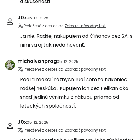
a skúsenosti
J0x
05. 12. 2025
Preložené z cestee.cz
Zobraziť pôvodný text
Ja nie. Radšej nakupujem od Číňanov cez SA, s
nimi sa aj tak nedá hovoriť.
michalvonprag
05. 12. 2025
Preložené z cestee.cz
Zobraziť pôvodný text
Podľa reakcií rôznych ľudí som to nakoniec
radšej neskúšal. Kupujem ich cez Pelikan ako
snáď jedinú výnimku z nákupu priamo od
leteckých spoločností.
J0x
05. 12. 2025
Preložené z cestee.cz
Zobraziť pôvodný text