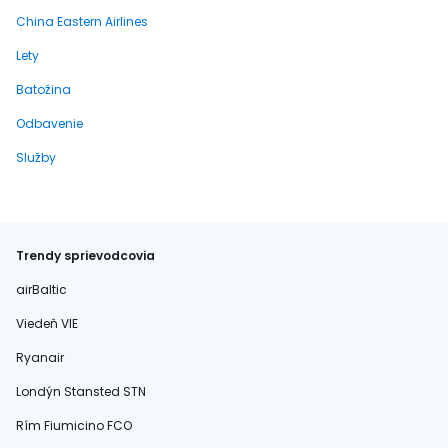
China Eastern Airlines
Lety
Batožina
Odbavenie
Služby
Trendy sprievodcovia
airBaltic
Viedeň VIE
Ryanair
Londýn Stansted STN
Rím Fiumicino FCO