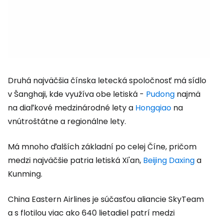
Druhá najväčšia čínska letecká spoločnosť má sídlo
v Šanghaji, kde využíva obe letiská -
Pudong
najmä
na diaľkové medzinárodné lety a
Hongqiao
na
vnútroštátne a regionálne lety.
Má mnoho ďalších základní po celej Číne, pričom
medzi najväčšie patria letiská Xi'an,
Beijing Daxing
a
Kunming.
China Eastern Airlines je súčasťou aliancie SkyTeam
a s flotilou viac ako 640 lietadiel patrí medzi