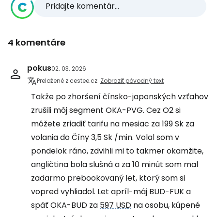
Pridajte komentár...
4 komentáre
pokus
02. 03. 2026
Preložené z cestee.cz
Zobraziť pôvodný text
Takže po zhoršení čínsko-japonských vzťahov
zrušili môj segment OKA-PVG. Cez O2 si
môžete zriadiť tarifu na mesiac za 199 Sk za
volania do Číny 3,5 Sk /min. Volal som v
pondelok ráno, zdvihli mi to takmer okamžite,
angličtina bola slušná a za 10 minút som mal
zadarmo prebookovaný let, ktorý som si
vopred vyhliadol. Let apríl-máj BUD-FUK a
späť OKA-BUD za
597 USD
na osobu, kúpené