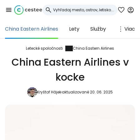
China Eastern Airlines
Lety
Služby
Viac
Prihláste sa do
služby Cestee
Letecké spoločnosti
China Eastern Airlines
China Eastern Airlines v
... celosvetovej komunity cestovateľov
kocke
Pokračovať so službou Google
Kryštof Hájek
aktualizované 20. 06. 2025
Pokračovať na Facebooku
Pokračovať s e-mailom