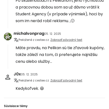
Po skúsenostiach s Pelikanom, jeho rýchlosťou
a pracovnou dobou som sa už dávno vrátil k
Student Agency (v prípade výnimiek), hoci by
som im nerád robil reklamu. ,🙂
michalvonprag
05. 12. 2025
Preložené z cestee.cz
Zobraziť pôvodný text
Máte pravdu, na Pelikan sú tie zľavové kupóny,
takže záleží na tom, či preferujete najnižšiu
cenu alebo služby...
J0x
05. 12. 2025
Preložené z cestee.cz
Zobraziť pôvodný text
Kedykoľvek. 😆
Súvisiace témy