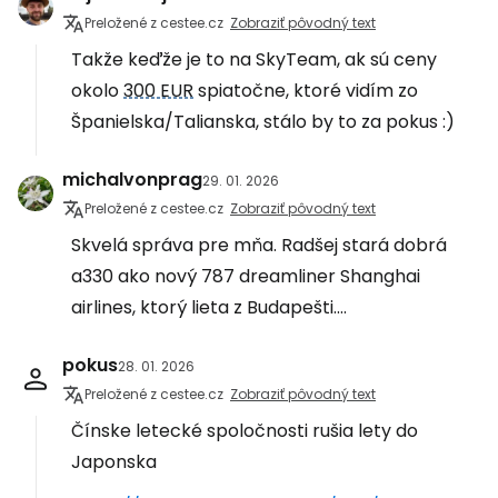
Preložené z cestee.cz
Zobraziť pôvodný text
Takže keďže je to na SkyTeam, ak sú ceny
okolo
300 EUR
spiatočne, ktoré vidím zo
Španielska/Talianska, stálo by to za pokus :)
michalvonprag
29. 01. 2026
Preložené z cestee.cz
Zobraziť pôvodný text
Skvelá správa pre mňa. Radšej stará dobrá
a330 ako nový 787 dreamliner Shanghai
airlines, ktorý lieta z Budapešti....
pokus
28. 01. 2026
Preložené z cestee.cz
Zobraziť pôvodný text
Čínske letecké spoločnosti rušia lety do
Japonska