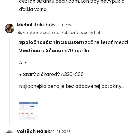
cez ich stránku ceair.com. Len aby nevypukla
ďalšia vojna.
Michal Jakubík
28. 01. 2026
Preložené z cestee.cz
Zobraziť pôvodný text
Spoločnosť China Eastern
začne lietať medzi
Viedňou
a
Xi'anom
20. apríla.
ALE.
● Starý a škaredý A330-200
Najlacnejšia cena je bez odbavenej batožiny...
Vojtěch Hájek
28. 01. 2026