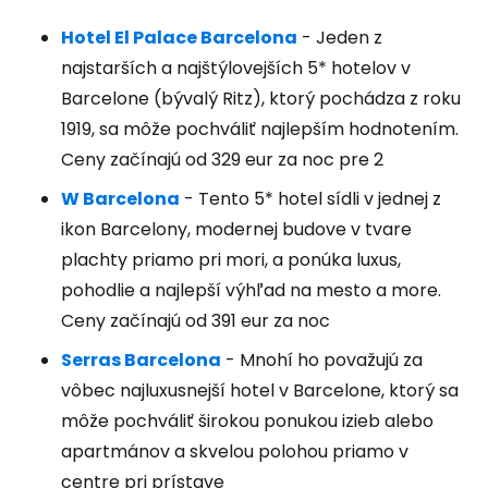
Hotel El Palace Barcelona
- Jeden z
najstarších a najštýlovejších 5* hotelov v
Barcelone (bývalý Ritz), ktorý pochádza z roku
1919, sa môže pochváliť najlepším hodnotením.
Ceny začínajú od 329 eur za noc pre 2
W Barcelona
- Tento 5* hotel sídli v jednej z
ikon Barcelony, modernej budove v tvare
plachty priamo pri mori, a ponúka luxus,
pohodlie a najlepší výhľad na mesto a more.
Ceny začínajú od 391 eur za noc
Serras Barcelona
- Mnohí ho považujú za
vôbec najluxusnejší hotel v Barcelone, ktorý sa
môže pochváliť širokou ponukou izieb alebo
apartmánov a skvelou polohou priamo v
centre pri prístave