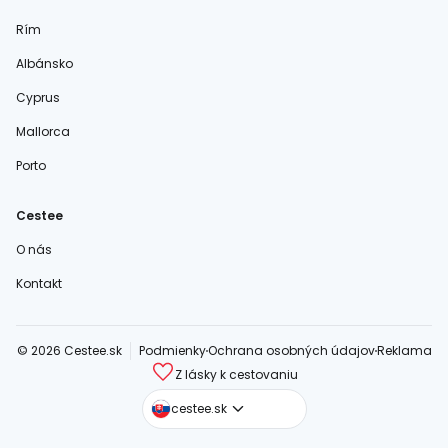
Rím
Albánsko
Cyprus
Mallorca
Porto
Cestee
O nás
Kontakt
© 2026 Cestee.sk
Podmienky
Ochrana osobných údajov
Reklama
Z lásky k cestovaniu
cestee.com
cestee.sk
cestee.pl