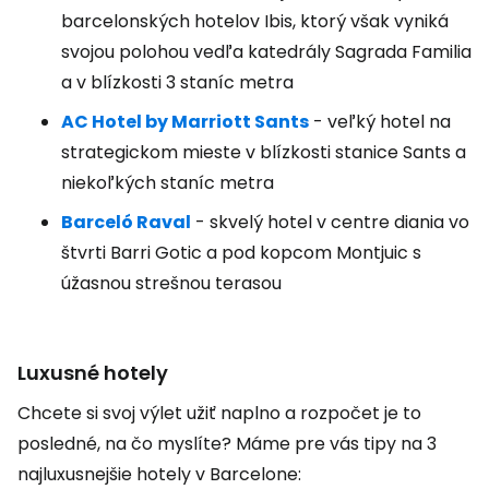
barcelonských hotelov Ibis, ktorý však vyniká
svojou polohou vedľa katedrály Sagrada Familia
a v blízkosti 3 staníc metra
AC Hotel by Marriott Sants
- veľký hotel na
strategickom mieste v blízkosti stanice Sants a
niekoľkých staníc metra
Barceló Raval
- skvelý hotel v centre diania vo
štvrti Barri Gotic a pod kopcom Montjuic s
úžasnou strešnou terasou
Luxusné hotely
Chcete si svoj výlet užiť naplno a rozpočet je to
posledné, na čo myslíte? Máme pre vás tipy na 3
najluxusnejšie hotely v Barcelone: