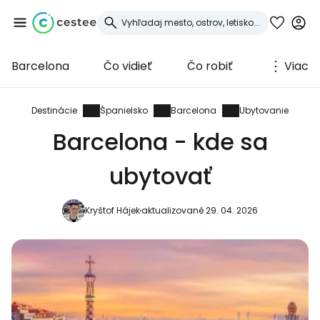
Barcelona
Čo vidieť
Čo robiť
Viac
Prihláste sa do
služby Cestee
Destinácie
Španielsko
Barcelona
Ubytovanie
Barcelona - kde sa
... celosvetovej komunity cestovateľov
ubytovať
Pokračovať so službou Google
Kryštof Hájek
aktualizované 29. 04. 2026
Pokračovať na Facebooku
Pokračovať s e-mailom