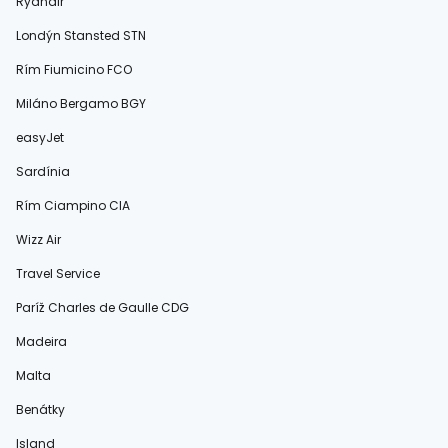
Ryanair
Londýn Stansted STN
Rím Fiumicino FCO
Miláno Bergamo BGY
easyJet
Sardínia
Rím Ciampino CIA
Wizz Air
Travel Service
Paríž Charles de Gaulle CDG
Madeira
Malta
Benátky
Island