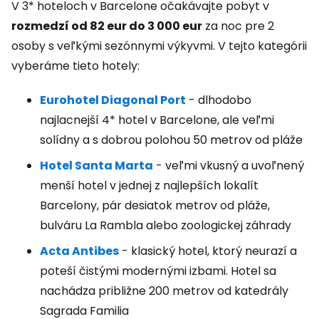
V 3* hoteloch v Barcelone očakávajte pobyt v
rozmedzí od 82 eur do 3 000 eur
za noc pre 2
osoby s veľkými sezónnymi výkyvmi. V tejto kategórii
vyberáme tieto hotely:
Eurohotel Diagonal Port
- dlhodobo
najlacnejší 4* hotel v Barcelone, ale veľmi
solídny a s dobrou polohou 50 metrov od pláže
Hotel Santa Marta
- veľmi vkusný a uvoľnený
menší hotel v jednej z najlepších lokalít
Barcelony, pár desiatok metrov od pláže,
bulváru La Rambla alebo zoologickej záhrady
Acta Antibes
- klasický hotel, ktorý neurazí a
poteší čistými modernými izbami. Hotel sa
nachádza približne 200 metrov od katedrály
Sagrada Familia