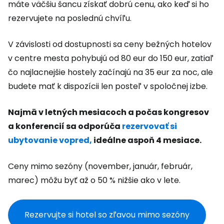
máte väčšiu šancu získať dobrú cenu, ako keď si ho
rezervujete na poslednú chvíľu.
V závislosti od dostupnosti sa ceny bežných hotelov
v centre mesta pohybujú od 80 eur do 150 eur, zatiaľ
čo najlacnejšie hostely začínajú na 35 eur za noc, ale
budete mať k dispozícii len posteľ v spoločnej izbe.
Najmä v letných mesiacoch a počas kongresov
a konferencií sa odporúča
rezervovať si
ubytovanie vopred,
ideálne aspoň 4 mesiace.
Ceny mimo sezóny (november, január, február,
marec) môžu byť až o 50 % nižšie ako v lete.
Rezervujte si hotel so zľavou mimo sezóny