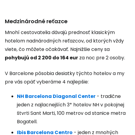
Medzinárodné reťazce
Mnohí cestovatelia dávajú prednosť klasickým
hotelom nadnárodných reťazcov, od ktorých vždy
viete, čo môžete očakávať. Najnižšie ceny sa
pohybujú od 2 200 do 164 eur
za noc pre 2 osoby.
V Barcelone pôsobia desiatky týchto hotelov a my
pre vás opäť vyberáme 4 najlepšie:
NH Barcelona Diagonal Center
- tradične
jeden z najlacnejších 3* hotelov NH v pokojnej
štvrti Sant Marti, 100 metrov od stanice metra
Bogatell.
Ibis Barcelona Centro
- jeden z mnohých