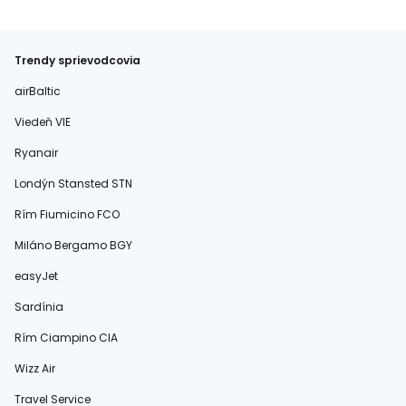
Trendy sprievodcovia
airBaltic
Viedeň VIE
Ryanair
Londýn Stansted STN
Rím Fiumicino FCO
Miláno Bergamo BGY
easyJet
Sardínia
Rím Ciampino CIA
Wizz Air
Travel Service