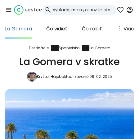
La Gomera
Čo vidieť
Čo robiť
Viac
Prihláste sa do
služby Cestee
Destinácie
Španielsko
La Gomera
La Gomera v skratke
... celosvetovej komunity cestovateľov
Kryštof Hájek
aktualizované 09. 02. 2025
Pokračovať so službou Google
Pokračovať na Facebooku
Pokračovať s e-mailom