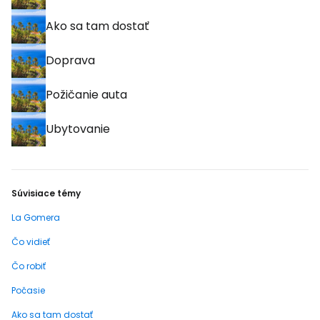
Ako sa tam dostať
Doprava
Požičanie auta
Ubytovanie
Súvisiace témy
La Gomera
Čo vidieť
Čo robiť
Počasie
Ako sa tam dostať