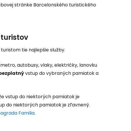
ebovej stránke Barcelonského turistického
turistov
uristom tie najlepšie služby.
etro, autobusy, vlaky, električky, lanovku
bezplatný
vstup do vybraných pamiatok a
že vstup do niektorých pamiatok je
tup do niektorých pamiatok je zľavnený.
agrada Familia
.