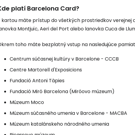
Kde platí Barcelona Card?
Prihláste sa
S kartou máte prístup do všetkých prostriedkov verejnej 
anovka Montjuïc, Aeri del Port alebo lanovka Cuca de Llu
Cestee
Okrem toho máte bezplatný vstup na nasledujúce pamiatk
... celosvetovej komunity cestovate
Centrum súčasnej kultúry v Barcelone - CCCB
Centre Martorell d'Exposicions
Pokrač
Fundació Antoni Tàpies
Fundació Miró Barcelona (Miróovo múzeum)
Pokr
Múzeum Moco
Múzeum súčasného umenia v Barcelone - MACBA
Múzeum katalánskeho národného umenia
Pokr
Picassovo múzeum