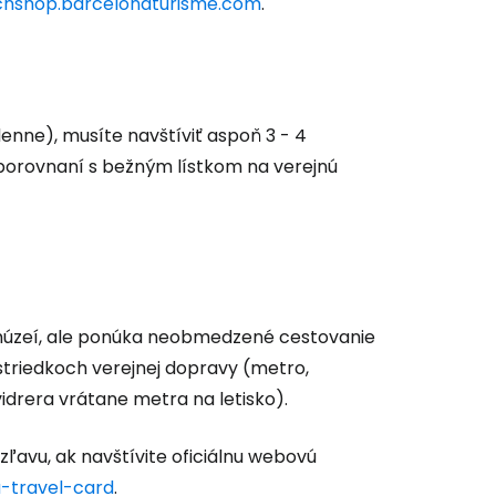
cnshop.barcelonaturisme.com
.
enne), musíte navštíviť aspoň 3 - 4
porovnaní s bežným lístkom na verejnú
 múzeí, ale ponúka neobmedzené cestovanie
striedkoch verejnej dopravy (metro,
lvidrera vrátane metra na letisko).
ľavu, ak navštívite oficiálnu webovú
-travel-card
.