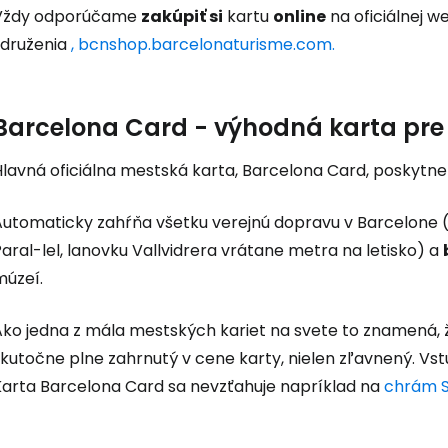
Vždy odporúčame
zakúpiť si
kartu
online
na oficiálnej w
združenia
, bcnshop.barcelonaturisme.com.
Barcelona Card - výhodná karta pre 
lavná oficiálna mestská karta, Barcelona Card, poskytne t
Automaticky zahŕňa všetku verejnú dopravu v Barcelone (m
aral-lel, lanovku Vallvidrera vrátane metra na letisko) a
múzeí.
Ako jedna z mála mestských kariet na svete to znamená, 
skutočne plne zahrnutý v cene karty, nielen zľavnený. Vs
Karta Barcelona Card sa nevzťahuje napríklad na
chrám S