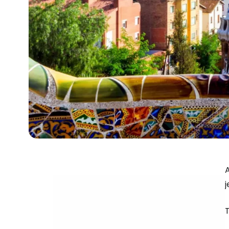
A
j
T