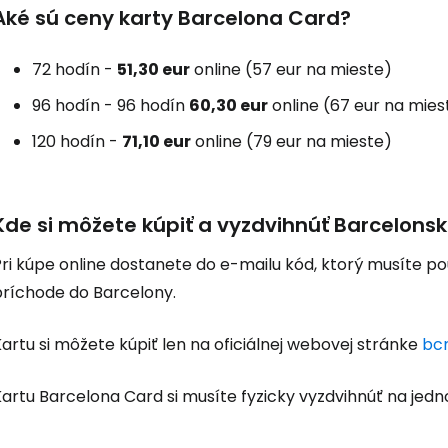
Aké sú ceny karty Barcelona Card?
72 hodín -
51,30 eur
online (57 eur na mieste)
96 hodín - 96 hodín
60,30 eur
online (67 eur na mies
120 hodín -
71,10 eur
online (79 eur na mieste)
Kde si môžete kúpiť a vyzdvihnúť Barcelonsk
ri kúpe online dostanete do e-mailu kód, ktorý musíte pou
príchode do Barcelony.
artu si môžete kúpiť len na oficiálnej webovej stránke
bc
Kartu Barcelona Card si musíte fyzicky vyzdvihnúť na je