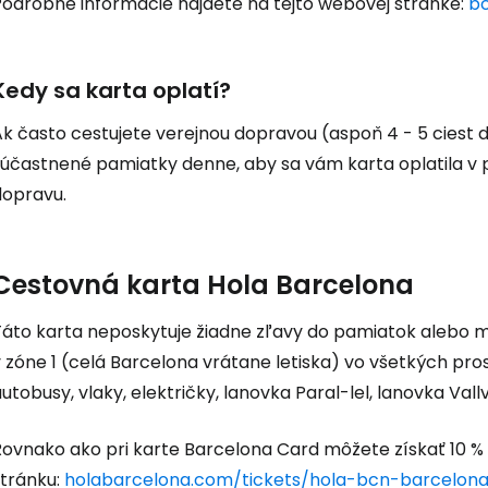
Podrobné informácie nájdete na tejto webovej stránke:
b
Kedy sa karta oplatí?
k často cestujete verejnou dopravou (aspoň 4 - 5 ciest d
zúčastnené pamiatky denne, aby sa vám karta oplatila v 
dopravu.
Cestovná karta Hola Barcelona
Táto karta neposkytuje žiadne zľavy do pamiatok alebo
 zóne 1 (celá Barcelona vrátane letiska) vo všetkých pro
utobusy, vlaky, električky, lanovka Paral-lel, lanovka Val
ovnako ako pri karte Barcelona Card môžete získať 10 % z
stránku:
holabarcelona.com/tickets/hola-bcn-barcelona