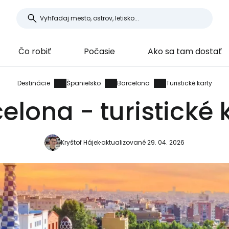
Čo robiť
Počasie
Ako sa tam dostať
Destinácie
Španielsko
Barcelona
Turistické karty
elona - turistické 
Kryštof Hájek
aktualizované 29. 04. 2026