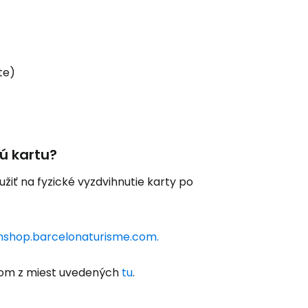
te)
ú kartu?
žiť na fyzické vyzdvihnutie karty po
nshop.barcelonaturisme.com.
dnom z miest uvedených
tu
.