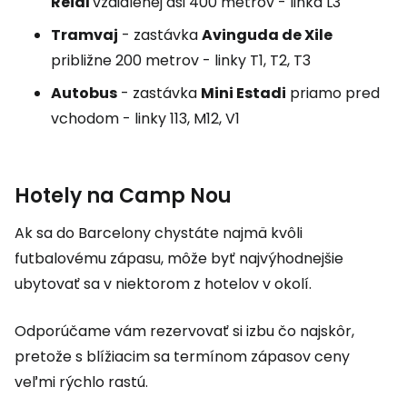
Reial
vzdialenej asi 400 metrov - linka L3
Tramvaj
- zastávka
Avinguda de Xile
približne 200 metrov - linky T1, T2, T3
Autobus
- zastávka
Mini Estadi
priamo pred
vchodom - linky 113, M12, V1
Hotely na Camp Nou
Ak sa do Barcelony chystáte najmä kvôli
futbalovému zápasu, môže byť najvýhodnejšie
ubytovať sa v niektorom z hotelov v okolí.
Odporúčame vám rezervovať si izbu čo najskôr,
pretože s blížiacim sa termínom zápasov ceny
veľmi rýchlo rastú.