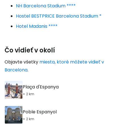
NH Barcelona Stadium ****
Hostel BESTPRICE Barcelona Stadium *
Hotel Madanis ****
Čo vidieť v okolí
Objavte všetky
miesta, ktoré môžete vidieť v
Barcelona
.
Plaça d'Espanya
+ 2 km
Poble Espanyol
+ 2 km