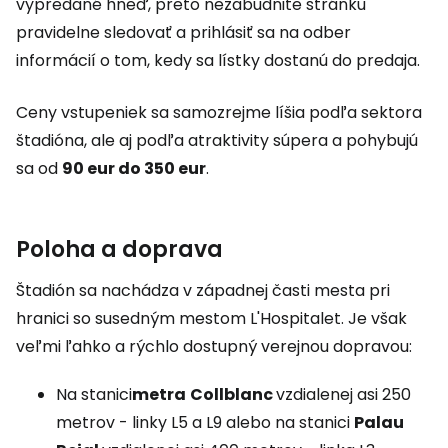
vypredané hneď, preto nezabudnite stránku
pravidelne sledovať a prihlásiť sa na odber
informácií o tom, kedy sa lístky dostanú do predaja.
Ceny vstupeniek sa samozrejme líšia podľa sektora
štadióna, ale aj podľa atraktivity súpera a pohybujú
sa od
90 eur do 350 eur
.
Poloha a doprava
Štadión sa nachádza v západnej časti mesta pri
hranici so susedným mestom L'Hospitalet. Je však
veľmi ľahko a rýchlo dostupný verejnou dopravou:
Na stanici
metra
Collblanc
vzdialenej asi 250
metrov - linky L5 a L9 alebo na stanici
Palau