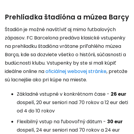
Prehliadka štadióna a múzea Barçy
Štadión je možné navštíviť aj mimo futbalových
zápasov. FC Barcelona predáva klasické vstupenky
na prehliadku štadióna vrátane priľahlého múzea
Barça, kde sa dozviete všetko o histórii, súčasnosti a
budúcnosti klubu. Vstupenky by ste si mali kúpiť
ideálne online na
oficiálnej webovej stránke
, pretože
sú lacnejšie ako pri kúpe na mieste.
Základné vstupné v konkrétnom čase -
26 eur
dospelí, 20 eur seniori nad 70 rokov a 12 eur deti
od 4 do 10 rokov
Flexibilný vstup na ľubovoľný dátum -
30 eur
dospelí, 24 eur seniori nad 70 rokov a 24 eur