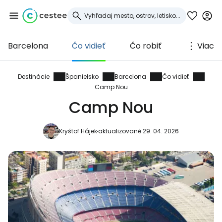
Barcelona
Čo vidieť
Čo robiť
Viac
Prihláste sa do
služby Cestee
Destinácie
Španielsko
Barcelona
Čo vidieť
Camp Nou
... celosvetovej komunity cestovateľov
Camp Nou
Kryštof Hájek
aktualizované 29. 04. 2026
Pokračovať so službou Google
Pokračovať na Facebooku
Pokračovať s e-mailom