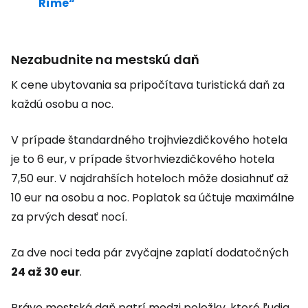
Ríme“
Nezabudnite na mestskú daň
K cene ubytovania sa pripočítava turistická daň za
každú osobu a noc.
V prípade štandardného trojhviezdičkového hotela
je to 6 eur, v prípade štvorhviezdičkového hotela
7,50 eur. V najdrahších hoteloch môže dosiahnuť až
10 eur na osobu a noc. Poplatok sa účtuje maximálne
za prvých desať nocí.
Za dve noci teda pár zvyčajne zaplatí dodatočných
24 až 30 eur
.
Práve mestská daň patrí medzi položky, ktoré ľudia