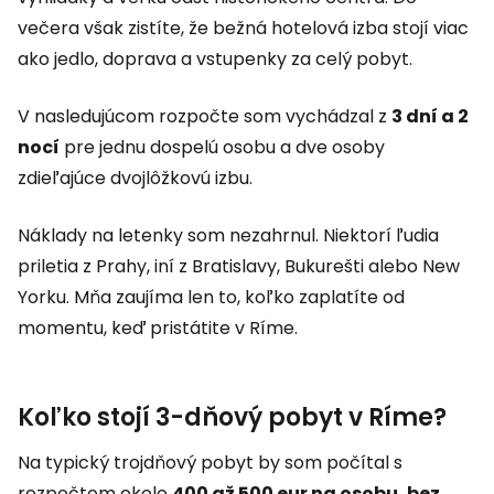
večera však zistíte, že bežná hotelová izba stojí viac
ako jedlo, doprava a vstupenky za celý pobyt.
V nasledujúcom rozpočte som vychádzal z
3 dní a 2
nocí
pre jednu dospelú osobu a dve osoby
zdieľajúce dvojlôžkovú izbu.
Náklady na letenky som nezahrnul. Niektorí ľudia
priletia z Prahy, iní z Bratislavy, Bukurešti alebo New
Yorku. Mňa zaujíma len to, koľko zaplatíte od
momentu, keď pristátite v Ríme.
Koľko stojí 3-dňový pobyt v Ríme?
Na typický trojdňový pobyt by som počítal s
rozpočtom okolo
400 až 500 eur na osobu, bez