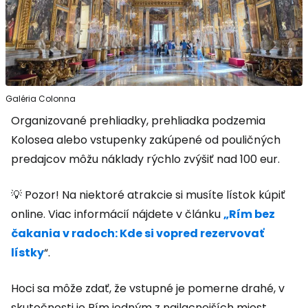
Galéria Colonna
Organizované prehliadky, prehliadka podzemia
Kolosea alebo vstupenky zakúpené od pouličných
predajcov môžu náklady rýchlo zvýšiť nad 100 eur.
💡 Pozor! Na niektoré atrakcie si musíte lístok kúpiť
online. Viac informácií nájdete v článku
„Rím bez
čakania v radoch: Kde si vopred rezervovať
lístky
“.
Hoci sa môže zdať, že vstupné je pomerne drahé, v
skutočnosti je Rím jedným z najlacnejších miest,