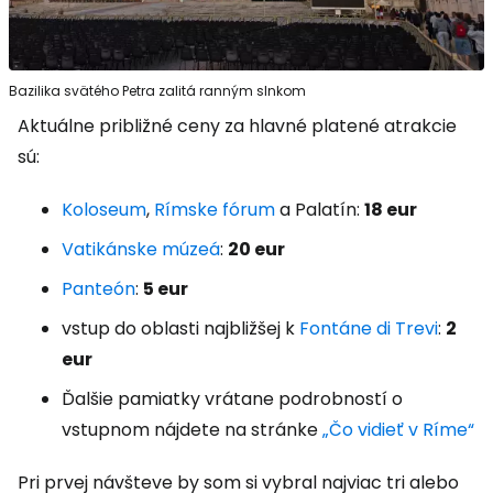
Bazilika svätého Petra zalitá ranným slnkom
Aktuálne približné ceny za hlavné platené atrakcie
sú:
Koloseum
,
Rímske fórum
a Palatín:
18 eur
Vatikánske múzeá
:
20 eur
Panteón
:
5 eur
vstup do oblasti najbližšej k
Fontáne di Trevi
:
2
eur
Ďalšie pamiatky vrátane podrobností o
vstupnom nájdete na stránke
„Čo vidieť v Ríme“
Pri prvej návšteve by som si vybral najviac tri alebo