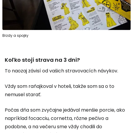
Brzdy a spojky
Koľko stojí strava na 3 dni?
To naozaj závisí od vašich stravovacích návykov.
Vždy som raňajkoval v hoteli, takže som sa o to
nemusel starať.
Počas dňa som zvyčajne jedával menšie porcie, ako
napríklad focacciu, cornetta, rôzne pečivo a
podobne, a na večeru sme vždy chodili do