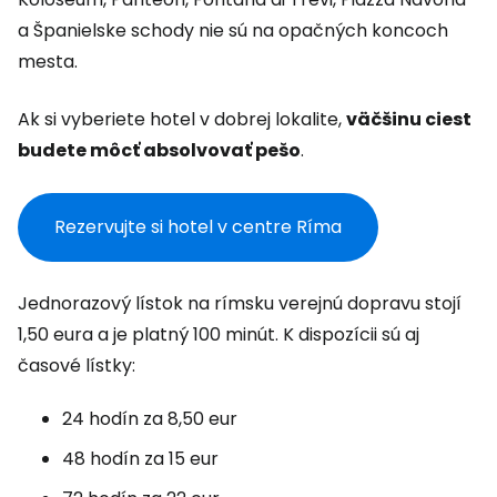
a Španielske schody nie sú na opačných koncoch
mesta.
Ak si vyberiete hotel v dobrej lokalite,
väčšinu ciest
budete môcť absolvovať pešo
.
Rezervujte si hotel v centre Ríma
Jednorazový lístok na rímsku verejnú dopravu stojí
1,50 eura a je platný 100 minút. K dispozícii sú aj
časové lístky:
24 hodín za 8,50 eur
48 hodín za 15 eur