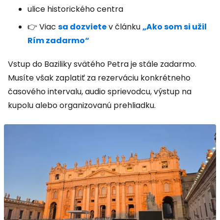
ulice historického centra
👉 Viac
sa dozviete
v článku
„Ako som si užil
Rím zadarmo“
Vstup do Baziliky svätého Petra je stále zadarmo.
Musíte však zaplatiť za rezerváciu konkrétneho
časového intervalu, audio sprievodcu, výstup na
kupolu alebo organizovanú prehliadku.