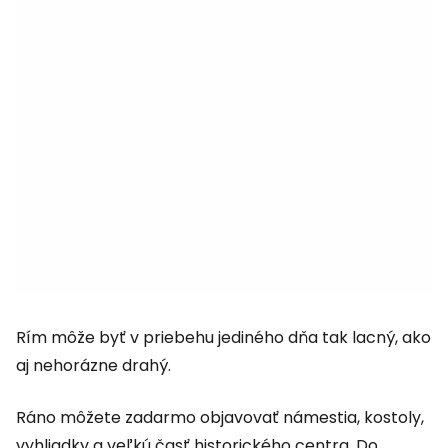
Rím môže byť v priebehu jediného dňa tak lacný, ako
aj nehorázne drahý.
Ráno môžete zadarmo objavovať námestia, kostoly,
vyhliadky a veľkú časť historického centra. Do