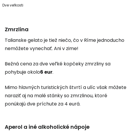
Dve veľkosti
Zmrzlina
Talianske gelato je tiež niečo, čo v Ríme jednoducho
nemôžete vynechať. Ani v zime!
Bežná cena za dve veľké kopčeky zmrzliny sa
pohybuje okolo
6 eur
.
Mimo hlavných turistických štvrtí a ulíc však môžete
naraziť aj na malé stánky so zmrzlinou, ktoré
ponúkajú dve príchute za 4 eurá.
Aperol a iné alkoholické nápoje