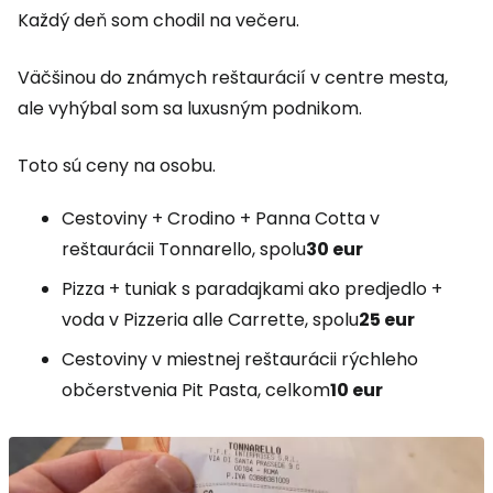
Každý deň som chodil na večeru.
Väčšinou do známych reštaurácií v centre mesta,
ale vyhýbal som sa luxusným podnikom.
Toto sú ceny na osobu.
Cestoviny + Crodino + Panna Cotta v
reštaurácii Tonnarello, spolu
30 eur
Pizza + tuniak s paradajkami ako predjedlo +
voda v Pizzeria alle Carrette, spolu
25 eur
Cestoviny v miestnej reštaurácii rýchleho
občerstvenia Pit Pasta, celkom
10 eur