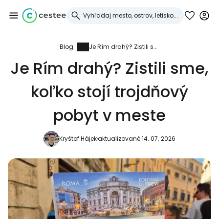
Blog
Je Rím drahý? Zistili sme, koľko stojí trojdňový pobyt v meste
Prihláste sa do
Je Rím drahý? Zistili sme,
služby Cestee
koľko stojí trojdňový
... celosvetovej komunity cestovateľov
pobyt v meste
Pokračovať so službou Google
Kryštof Hájek
aktualizované 14. 07. 2026
Pokračovať na Facebooku
Pokračovať s e-mailom