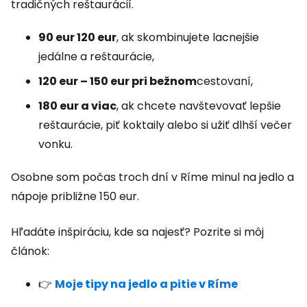
tradičných reštaurácií.
90 eur 120 eur
, ak skombinujete lacnejšie
jedálne a reštaurácie,
120 eur – 150 eur pri bežnom
cestovaní,
180 eur a viac
, ak chcete navštevovať lepšie
reštaurácie, piť koktaily alebo si užiť dlhší večer
vonku.
Osobne som počas troch dní v Ríme minul na jedlo a
nápoje približne 150 eur.
Hľadáte inšpiráciu, kde sa najesť? Pozrite si môj
článok:
👉
Moje tipy na jedlo a pitie v Ríme