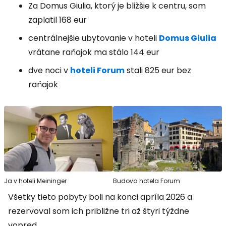
Za Domus Giulia, ktorý je bližšie k centru, som
zaplatil 168 eur
centrálnejšie ubytovanie v hoteli
Domus Giulia
vrátane raňajok ma stálo 144 eur
dve noci v
hoteli Forum
stali 825 eur bez
raňajok
Ja v hoteli Meininger
Budova hotela Forum
Všetky tieto pobyty boli na konci apríla 2026 a
rezervoval som ich približne tri až štyri týždne
vopred.