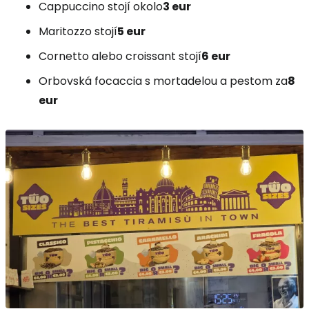
Cappuccino stojí okolo
3 eur
Maritozzo stojí
5 eur
Cornetto alebo croissant stojí
6 eur
Orbovská focaccia s mortadelou a pestom za
8
eur