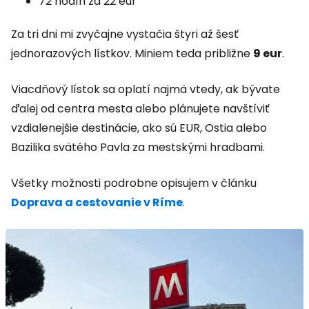
72 hodín za 22 eur
Za tri dni mi zvyčajne vystačia štyri až šesť
jednorazových lístkov. Miniem teda približne
9 eur
.
Viacdňový lístok sa oplatí najmä vtedy, ak bývate
ďalej od centra mesta alebo plánujete navštíviť
vzdialenejšie destinácie, ako sú EUR, Ostia alebo
Bazilika svätého Pavla za mestskými hradbami.
Všetky možnosti podrobne opisujem v článku
Doprava a cestovanie v Ríme
.