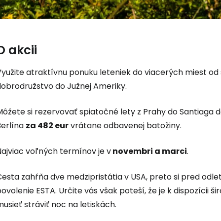
O akcii
Prihláste sa
yužite atraktívnu ponuku leteniek do viacerých miest od 
dobrodružstvo do Južnej Ameriky.
Cestee
Môžete si rezervovať spiatočné lety z Prahy do Santiaga
Berlína
za 482 eur
vrátane odbavenej batožiny.
... celosvetovej komunity cestovate
Najviac voľných termínov je v
novembri a marci
.
Cesta zahŕňa dve medzipristátia v USA, preto si pred od
Pokrač
ovolenie ESTA. Určite vás však poteší, že je k dispozícii š
usieť stráviť noc na letiskách.
Pokr