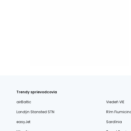
Trendy sprievodcovia
airBaltic
Viedeň VIE
Londýn Stansted STN
Rím Fiumicin
easyJet
Sardínia