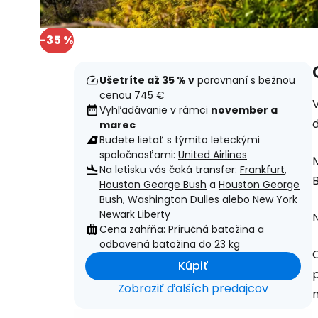
-35 %
Ušetríte až 35 % v
porovnaní s bežnou
cenou 745 €
V
Vyhľadávanie v rámci
november a
marec
Budete lietať s týmito leteckými
spoločnosťami:
United Airlines
Na letisku vás čaká transfer:
Frankfurt
,
Houston George Bush
a
Houston George
Bush
,
Washington Dulles
alebo
New York
Newark Liberty
Cena zahŕňa: Príručná batožina a
odbavená batožina do 23 kg
Kúpiť
p
Zobraziť ďalších predajcov
m