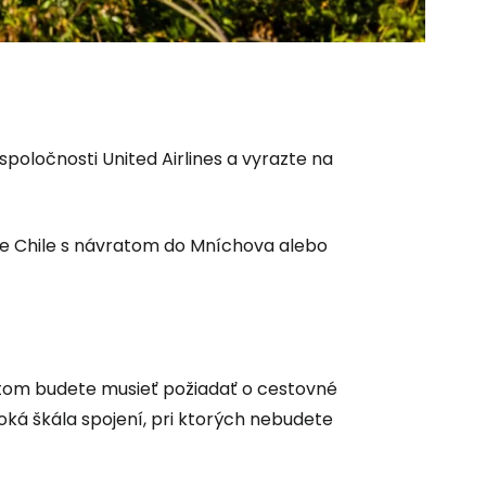
 do služby
spoločnosti United Airlines a vyrazte na
 de Chile s návratom do Mníchova alebo
ľov
letom budete musieť požiadať o cestovné
ovať so službou Google
iroká škála spojení, pri ktorých nebudete
ačovať na Facebooku