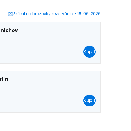
Snímka obrazovky rezervácie z 16. 06. 2026
ačovať s e-mailom
níchov
Kúpiť
rlín
Kúpiť