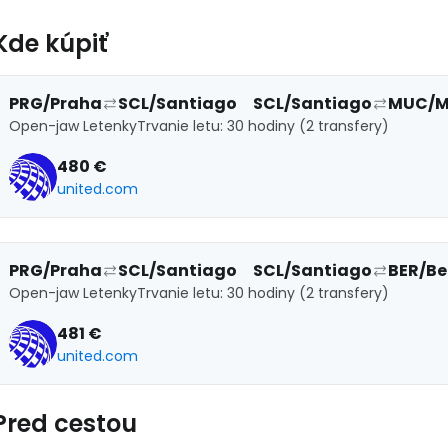
Kde kúpiť
Pokr
PRG/Praha
SCL/Santiago
SCL/Santiago
MUC/M
Open-jaw Letenky
Trvanie letu: 30 hodiny (2 transfery)
480 €
united.com
PRG/Praha
SCL/Santiago
SCL/Santiago
BER/Be
Open-jaw Letenky
Trvanie letu: 30 hodiny (2 transfery)
481 €
united.com
Pred cestou