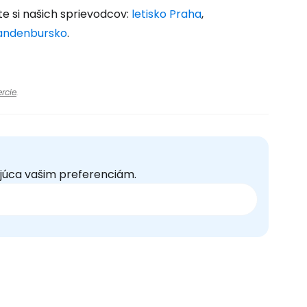
te si našich sprievodcov:
letisko Praha
,
Brandenbursko
.
rcie
.
júca vašim preferenciám.