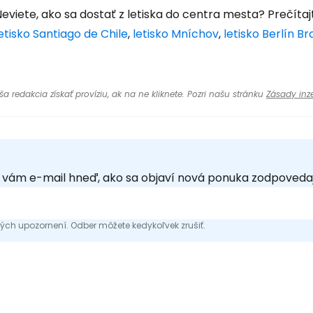
eviete, ako sa dostať z letiska do centra mesta? Prečítaj
etisko Santiago de Chile
,
letisko Mníchov
,
letisko Berlín 
 redakcia získať províziu, ak na ne kliknete. Pozri našu stránku
Zásady inze
e vám e-mail hneď, ako sa objaví nová ponuka zodpoveda
ch upozornení. Odber môžete kedykoľvek zrušiť.