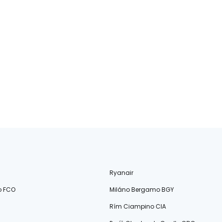
Ryanair
o FCO
Miláno Bergamo BGY
Rím Ciampino CIA