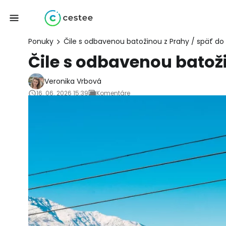
Ponuky
Čile s odbavenou batožinou z Prahy / späť do
Čile s odbavenou batoži
Veronika Vrbová
16. 06. 2026 15:39
Komentáre