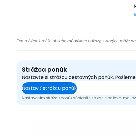
N
l
Tento článok môže obsahovať affiliate odkazy, z ktorých môže naša
Strážca ponúk
Nastavte si strážcu cestovných ponúk. Pošlem
Nastaviť strážcu ponúk
Nastavením strážcu ponúk súhlasíte so zasielaním e-mailový